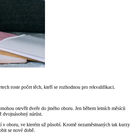
ech roste počet těch, kteří se rozhodnou pro rekvalifikaci.
im mohou otevřít dveře do jiného oboru. Jen během letních měsíců
ž dvojnásobný nárůst.
lání v oboru, ve kterém už působí. Kromě nezaměstnaných tak kurzy
obit se nové době.