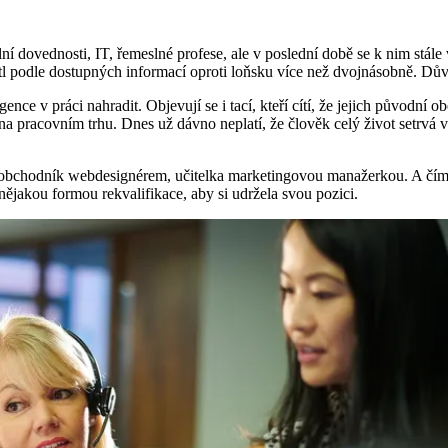
ální dovednosti, IT, řemeslné profese, ale v poslední době se k nim stále 
stl podle dostupných informací oproti loňsku více než dvojnásobně. Dů
gence v práci nahradit. Objevují se i tací, kteří cítí, že jejich původní o
 na pracovním trhu. Dnes už dávno neplatí, že člověk celý život setrvá
obchodník webdesignérem, učitelka marketingovou manažerkou. A čím dá
ějakou formou rekvalifikace, aby si udržela svou pozici.