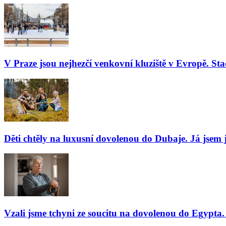
V Praze jsou nejhezčí venkovní kluziště v Evropě. Stač
Děti chtěly na luxusní dovolenou do Dubaje. Já jsem j
Vzali jsme tchyni ze soucitu na dovolenou do Egypta. 