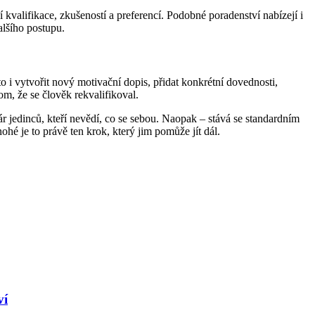
valifikace, zkušeností a preferencí. Podobné poradenství nabízejí i
alšího postupu.
to i vytvořit nový motivační dopis, přidat konkrétní dovednosti,
om, že se člověk rekvalifikoval.
ár jedinců, kteří nevědí, co se sebou. Naopak – stává se standardním
hé je to právě ten krok, který jim pomůže jít dál.
ví