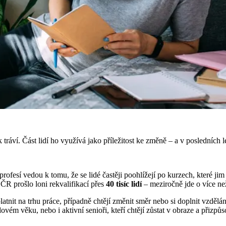
áví. Část lidí ho využívá jako příležitost ke změně – a v posledních let
profesí vedou k tomu, že se lidé častěji poohlížejí po kurzech, které j
ČR prošlo loni rekvalifikací přes
40 tisíc lidí
– meziročně jde o více ne
latnit na trhu práce, případně chtějí změnit směr nebo si doplnit vzdě
ém věku, nebo i aktivní senioři, kteří chtějí zůstat v obraze a přizpůs