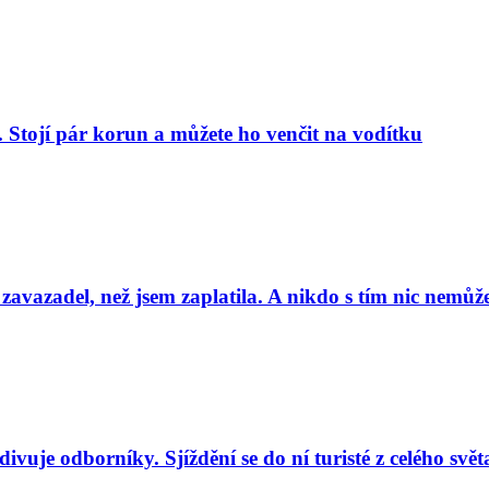
. Stojí pár korun a můžete ho venčit na vodítku
 zavazadel, než jsem zaplatila. A nikdo s tím nic nemůže
uje odborníky. Sjíždění se do ní turisté z celého svět