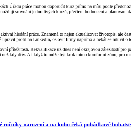
čkách Úřadu práce mohou doporučit kurz přímo na míru podle předchozí k
umožňují srovnání jednotlivých kurzů, přečtení hodnocení a plánování d
 aktivní hledání práce. Znamená to nejen aktualizovat životopis, ale čas
é upravit profil na LinkedIn, oslovit firmy napřímo a nebát se mluvit o t
ní příležitosti. Rekvalifikace už dnes není okrajovou záležitostí pro p
eji než kdy dřív. A i když to může být krok mimo komfortní zónu, pro mno
vé ročníky narození a na koho čeká pohádkové bohatst