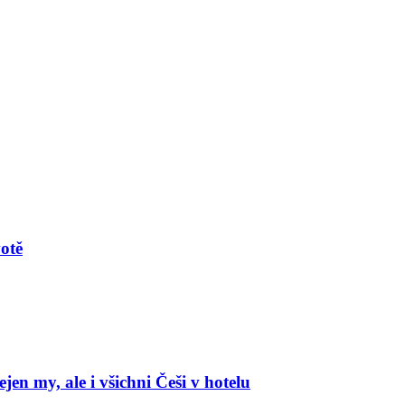
votě
en my, ale i všichni Češi v hotelu