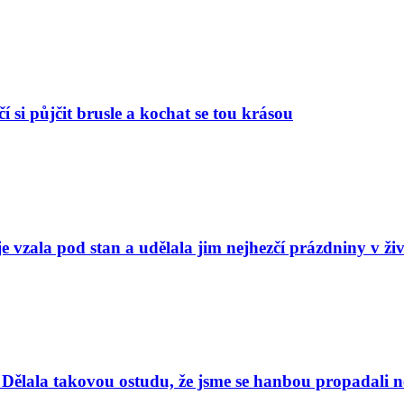
í si půjčit brusle a kochat se tou krásou
e vzala pod stan a udělala jim nejhezčí prázdniny v ži
Dělala takovou ostudu, že jsme se hanbou propadali nej