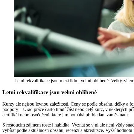
Letní rekvalifikace jsou mezi lidmi velmi oblíbené. Velký záje
Letní rekvalifikace jsou velmi oblíbené
Kurzy ale nejsou levnou záležitostí. Ceny se podle obsahu, délky a for
podpory – Úřad práce často hradí část nebo celý kurz, v některých pří
certifikát nebo osvědčení, které jim pomáhá při hledání zaměstnání.
S rostoucím zájmem roste i nabídka. Vyznat se v ní ale není vždy snad
vybírat podle aktuálnosti obsahu, recenzí a akreditace. Vyšší hodnotu 