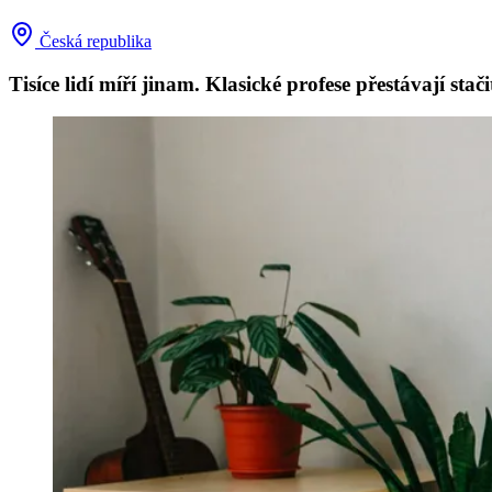
Česká republika
Tisíce lidí míří jinam. Klasické profese přestávají stači