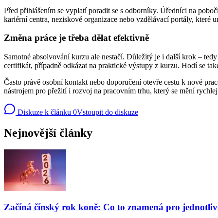
Před přihlášením se vyplatí poradit se s odborníky. Úředníci na pobo
kariérní centra, neziskové organizace nebo vzdělávací portály, které 
Změna práce je třeba dělat efektivně
Samotné absolvování kurzu ale nestačí. Důležitý je i další krok – tedy
certifikát, případně odkázat na praktické výstupy z kurzu. Hodí se tak
Často právě osobní kontakt nebo doporučení otevře cestu k nové pracov
nástrojem pro přežití i rozvoj na pracovním trhu, který se mění rychl
Diskuze k článku
0
Vstoupit do diskuze
Nejnovější články
Začíná čínský rok koně: Co to znamená pro jednotli