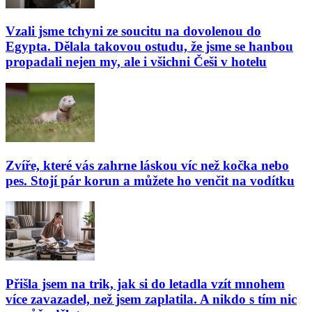
Vzali jsme tchyni ze soucitu na dovolenou do
Egypta. Dělala takovou ostudu, že jsme se hanbou
propadali nejen my, ale i všichni Češi v hotelu
Zvíře, které vás zahrne láskou víc než kočka nebo
pes. Stojí pár korun a můžete ho venčit na vodítku
Přišla jsem na trik, jak si do letadla vzít mnohem
více zavazadel, než jsem zaplatila. A nikdo s tím nic