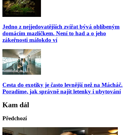
Jedno z nejjedovatějších zvířat bývá oblíbeným
domácím mazlíčkem. Není to had a o jeho
zákeřnosti málokdo ví
Cesta do exotiky je často levnější než na Mácháč.
Poradíme, jak správně najít letenky i ubytování
Kam dál
Předchozí