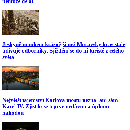
nemůže dělat
Jeskyně mnohem krásnější než Moravský kras stále
udivuje odborníky. Sjíždění se do ní turisté z celého
světa
Největší tajemství Karlova mostu neznal ani sám
Karel IV. Zjistilo se teprve nedávno a úplnou
náhodou