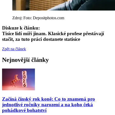
Zdroj: Foto: Depositphotos.com
Diskuze k článku:
Tisíce lidí míří jinam. Klasické profese přestávají
stačit, za tuto práci dostanete statisíce
Zpět na článek
Nejnovější články
Začíná čínský rok koně: Co to znamená pro
jednotlivé ročníky narození a na koho čeká
pohádkové bohatství