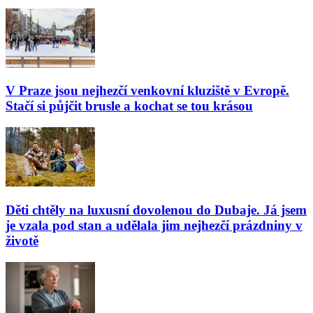
V Praze jsou nejhezčí venkovní kluziště v Evropě.
Stačí si půjčit brusle a kochat se tou krásou
Děti chtěly na luxusní dovolenou do Dubaje. Já jsem
je vzala pod stan a udělala jim nejhezčí prázdniny v
životě