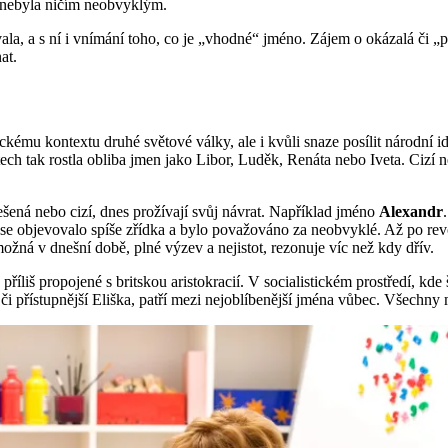
 nebyla ničím neobvyklým.
ala, a s ní i vnímání toho, co je „vhodné“ jméno. Zájem o okázalá či „
at.
kému kontextu druhé světové války, ale i kvůli snaze posílit národní i
 tak rostla obliba jmen jako Libor, Luděk, Renáta nebo Iveta. Cizí ne
ešená nebo cizí, dnes prožívají svůj návrat. Například jméno
Alexandr
se objevovalo spíše zřídka a bylo považováno za neobvyklé. Až po revo
žná v dnešní době, plné výzev a nejistot, rezonuje víc než kdy dřív.
říliš propojené s britskou aristokracií. V socialistickém prostředí, kde 
ela či přístupnější Eliška, patří mezi nejoblíbenější jména vůbec. Všec