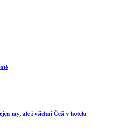
votě
en my, ale i všichni Češi v hotelu