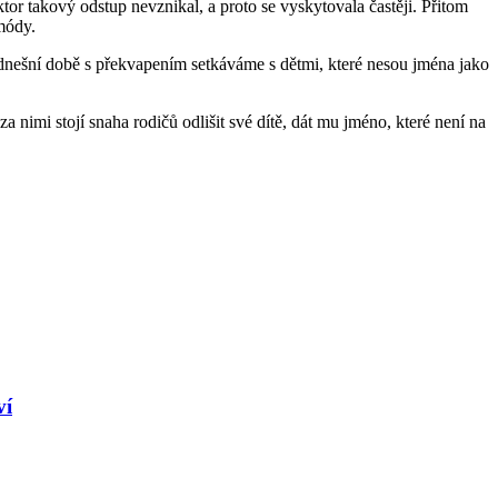
or takový odstup nevznikal, a proto se vyskytovala častěji. Přitom
módy.
 dnešní době s překvapením setkáváme s dětmi, které nesou jména jako
a nimi stojí snaha rodičů odlišit své dítě, dát mu jméno, které není na
ví