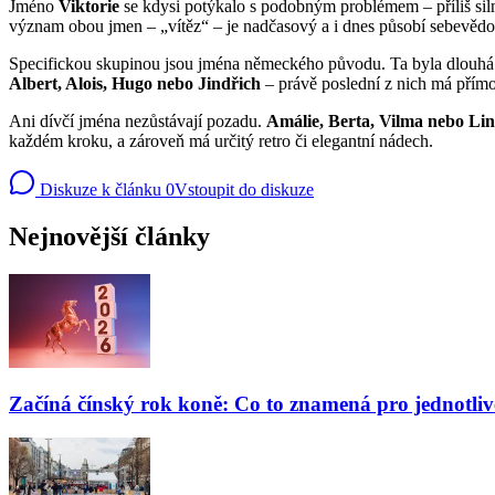
Jméno
Viktorie
se kdysi potýkalo s podobným problémem – příliš siln
význam obou jmen – „vítěz“ – je nadčasový a i dnes působí sebevědom
Specifickou skupinou jsou jména německého původu. Ta byla dlouhá de
Albert, Alois, Hugo nebo Jindřich
– právě poslední z nich má přím
Ani dívčí jména nezůstávají pozadu.
Amálie, Berta, Vilma nebo Li
každém kroku, a zároveň má určitý retro či elegantní nádech.
Diskuze k článku
0
Vstoupit do diskuze
Nejnovější články
Začíná čínský rok koně: Co to znamená pro jednotli