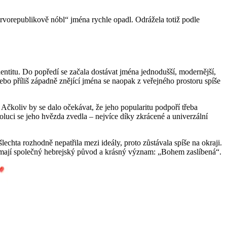
prvorepublikově nóbl“ jména rychle opadl. Odrážela totiž podle
dentitu. Do popředí se začala dostávat jména jednodušší, modernější,
bo příliš západně znějící jména se naopak z veřejného prostoru spíše
. Ačkoliv by se dalo očekávat, že jeho popularitu podpoří třeba
luci se jeho hvězda zvedla – nejvíce díky zkrácené a univerzální
šlechta rozhodně nepatřila mezi ideály, proto zůstávala spíše na okraji.
hny mají společný hebrejský původ a krásný význam: „Bohem zaslíbená“.