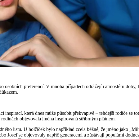
bo osobních preferencí. V mnoha případech odrážejí i atmosféru doby, h
 důkazem.
 inspirací, která dnes může působit překvapivě – tehdejší rodiče se to
v rodinách objevovala jména inspirovaná stříbrným plátnem.
ého listu. U holčiček bylo například zcela běžné, že jméno jako „Mil
 nebo Josef se objevovaly napříč generacemi a zůstávají populární dodne