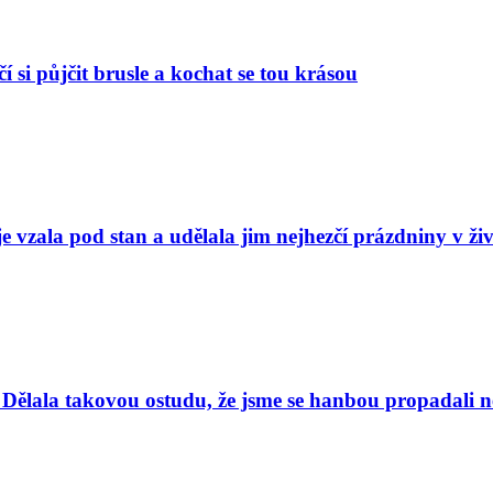
í si půjčit brusle a kochat se tou krásou
e vzala pod stan a udělala jim nejhezčí prázdniny v ži
Dělala takovou ostudu, že jsme se hanbou propadali nej