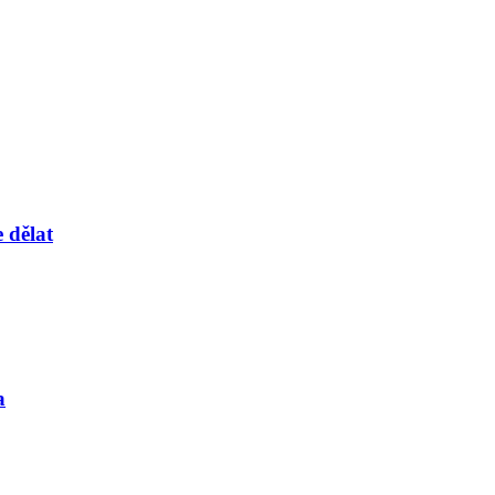
 dělat
a