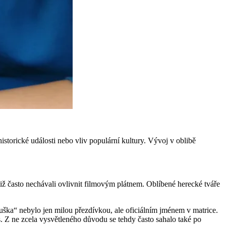
istorické události nebo vliv populární kultury. Vývoj v oblibě
tiž často nechávali ovlivnit filmovým plátnem. Oblíbené herecké tváře
uška“ nebylo jen milou přezdívkou, ale oficiálním jménem v matrice.
s. Z ne zcela vysvětleného důvodu se tehdy často sahalo také po