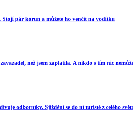
. Stojí pár korun a můžete ho venčit na vodítku
 zavazadel, než jsem zaplatila. A nikdo s tím nic nemůže
uje odborníky. Sjíždění se do ní turisté z celého svět