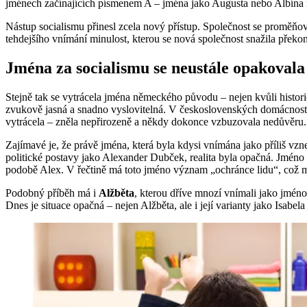
jménech začínajících písmenem A – jména jako Augusta nebo Albína
Nástup socialismu přinesl zcela nový přístup. Společnost se proměňov
tehdejšího vnímání minulost, kterou se nová společnost snažila překon
Jména za socialismu se neustále opakovala
Stejně tak se vytrácela jména německého původu – nejen kvůli historic
zvukově jasná a snadno vyslovitelná. V československých domácnostech
vytrácela – zněla nepřirozeně a někdy dokonce vzbuzovala nedůvěru.
Zajímavé je, že právě jména, která byla kdysi vnímána jako příliš vzn
politické postavy jako Alexander Dubček, realita byla opačná. Jméno 
podobě Alex. V řečtině má toto jméno význam „ochránce lidu“, což mo
Podobný příběh má i
Alžběta
, kterou dříve mnozí vnímali jako jméno p
Dnes je situace opačná – nejen Alžběta, ale i její varianty jako Isab