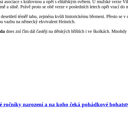
á asociace s královnou a opět s elitářským světem. U mužské verze Vikt
ě a silně. Právě proto se obě verze v posledních letech opět vrací do 
setiletí téměř tabu, zejména kvůli historickému břemeni. Přesto se v
ou vazbu na německý ekvivalent Heinrich.
nda
dnes zní čím dál častěji na dětských hřištích i ve školkách. Mnohdy z
vé ročníky narození a na koho čeká pohádkové bohatst