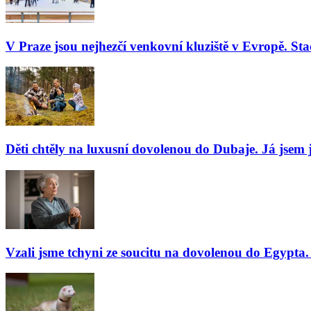
V Praze jsou nejhezčí venkovní kluziště v Evropě. Stač
Děti chtěly na luxusní dovolenou do Dubaje. Já jsem j
Vzali jsme tchyni ze soucitu na dovolenou do Egypta. 