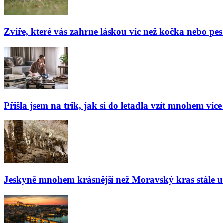
Zvíře, které vás zahrne láskou víc než kočka nebo pes
Přišla jsem na trik, jak si do letadla vzít mnohem více
Jeskyně mnohem krásnější než Moravský kras stále udiv