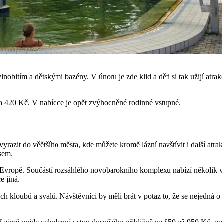
nobitím a dětskými bazény. V únoru je zde klid a děti si tak užijí atra
a 420 Kč. V nabídce je opět zvýhodněné rodinné vstupné.
vyrazit do věětšího města, kde můžete kromě lázní navštívit i další atr
sem.
 Evropě. Součástí rozsáhlého novobarokního komplexu nabízí několik ve
e jiná.
ch kloubů a svalů. Návštěvníci by měli brát v potaz to, že se nejedná o
V zimě vyjde celodenní vstup dospělého přibližně na 850 až 950 Kč, po