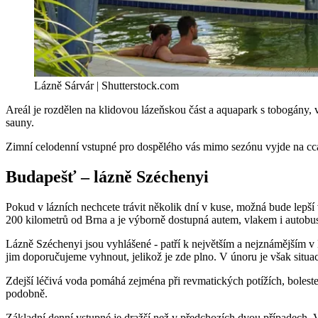
Lázně Sárvár | Shutterstock.com
Areál je rozdělen na klidovou lázeňskou část a aquapark s tobogány, vl
sauny.
Zimní celodenní vstupné pro dospělého vás mimo sezónu vyjde na cc
Budapešť – lázně Széchenyi
Pokud v lázních nechcete trávit několik dní v kuse, možná bude lepší 
200 kilometrů od Brna a je výborně dostupná autem, vlakem i autobu
Lázně Széchenyi jsou vyhlášené - patří k největším a nejznámějším v
jim doporučujeme vyhnout, jelikož je zde plno. V únoru je však situac
Zdejší léčivá voda pomáhá zejména při revmatických potížích, boleste
podobně.
Základní denní vstupné je dražší než v předchozích dvou případech. 