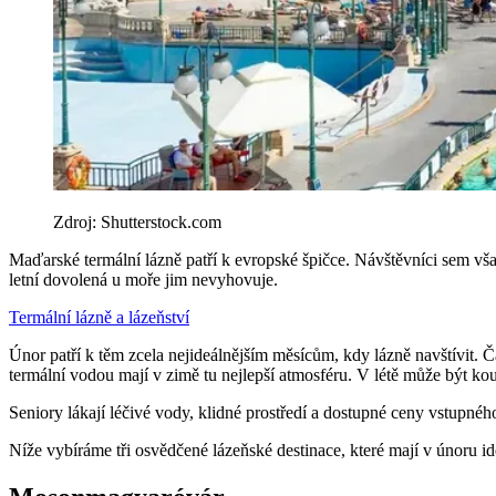
Zdroj: Shutterstock.com
Maďarské termální lázně patří k evropské špičce. Návštěvníci sem však u
letní dovolená u moře jim nevyhovuje.
Termální lázně a lázeňství
Únor patří k těm zcela nejideálnějším měsícům, kdy lázně navštívit. Č
termální vodou mají v zimě tu nejlepší atmosféru. V létě může být k
Seniory lákají léčivé vody, klidné prostředí a dostupné ceny vstupné
Níže vybíráme tři osvědčené lázeňské destinace, které mají v únoru i