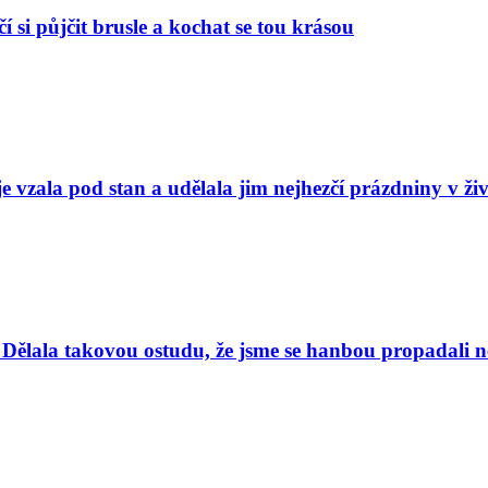
í si půjčit brusle a kochat se tou krásou
e vzala pod stan a udělala jim nejhezčí prázdniny v ži
Dělala takovou ostudu, že jsme se hanbou propadali nej