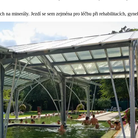
 na minerály. Jezdí se sem zejména pro léčbu při rehabilitacích, gyn