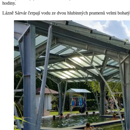
hodiny.
Lázně Sárvár čerpají vodu ze dvou hlubinných pramenů velmi bohatých