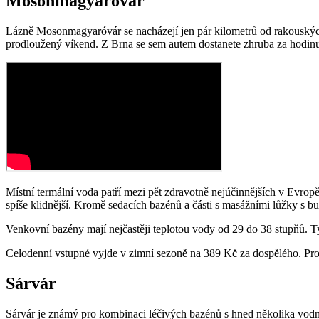
Mosonmagyaróvár
Lázně Mosonmagyaróvár se nacházejí jen pár kilometrů od rakouských 
prodloužený víkend. Z Brna se sem autem dostanete zhruba za hodinu a
Místní termální voda patří mezi pět zdravotně nejúčinnějších v Evrop
spíše klidnější. Kromě sedacích bazénů a části s masážními lůžky s b
Venkovní bazény mají nejčastěji teplotou vody od 29 do 38 stupňů. T
Celodenní vstupné vyjde v zimní sezoně na 389 Kč za dospělého. Pro
Sárvár
Sárvár je známý pro kombinaci léčivých bazénů s hned několika vodn