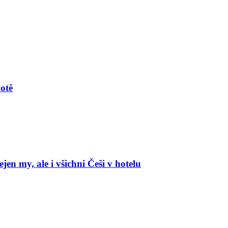
votě
en my, ale i všichni Češi v hotelu