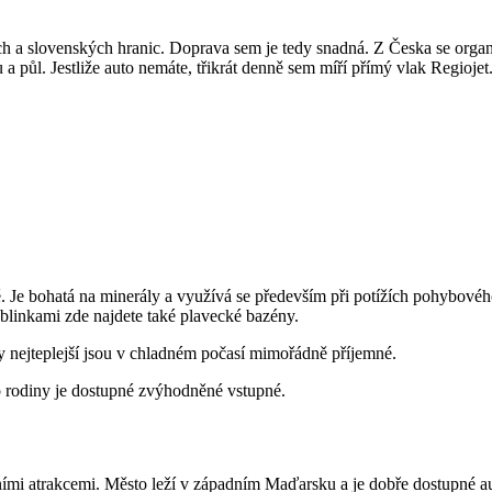
a slovenských hranic. Doprava sem je tedy snadná. Z Česka se organizu
 půl. Jestliže auto nemáte, třikrát denně sem míří přímý vlak Regiojet
ě. Je bohatá na minerály a využívá se především při potížích pohybovéh
ublinkami zde najdete také plavecké bazény.
y nejteplejší jsou v chladném počasí mimořádně příjemné.
 rodiny je dostupné zvýhodněné vstupné.
ími atrakcemi. Město leží v západním Maďarsku a je dobře dostupné au