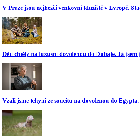
V Praze jsou nejhezčí venkovní kluziště v Evropě. Stač
Děti chtěly na luxusní dovolenou do Dubaje. Já jsem j
Vzali jsme tchyni ze soucitu na dovolenou do Egypta. 