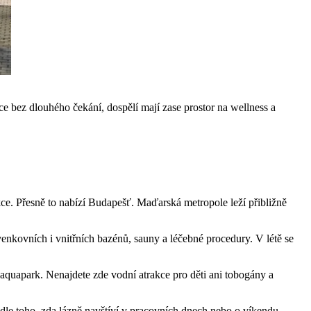
kce bez dlouhého čekání, dospělí mají zase prostor na wellness a
akce. Přesně to nabízí Budapešť. Maďarská metropole leží přibližně
nkovních i vnitřních bazénů, sauny a léčebné procedury. V létě se
 aquapark. Nenajdete zde vodní atrakce pro děti ani tobogány a
dle toho, zda lázně navštíví v pracovních dnech nebo o víkendu.