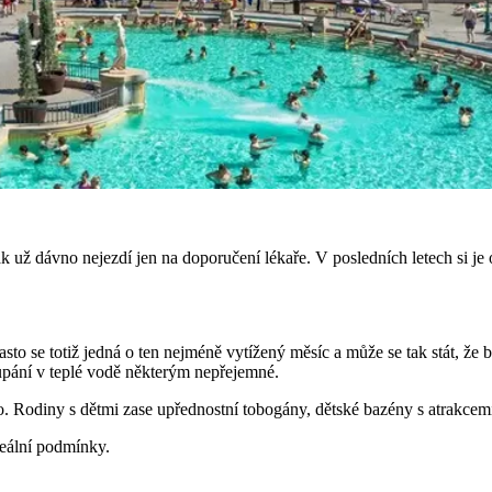
ž dávno nejezdí jen na doporučení lékaře. V posledních letech si je oblíb
asto se totiž jedná o ten nejméně vytížený měsíc a může se tak stát, že
oupání v teplé vodě některým nepřejemné.
ho. Rodiny s dětmi zase upřednostní tobogány, dětské bazény s atrakcemi
deální podmínky.