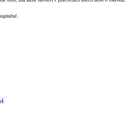
 zaplněné.
ví