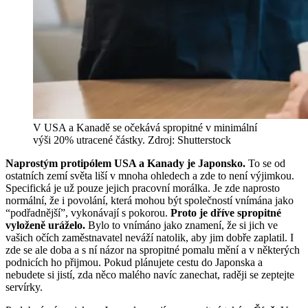
V USA a Kanadě se očekává spropitné v minimální
výši 20% utracené částky. Zdroj: Shutterstock
Naprostým protipólem USA a Kanady je Japonsko.
To se od
ostatních zemí světa liší v mnoha ohledech a zde to není výjimkou.
Specifická je už pouze jejich pracovní morálka. Je zde naprosto
normální, že i povolání, která mohou být společností vnímána jako
“podřadnější”, vykonávají s pokorou.
Proto je dříve spropitné
vyloženě uráželo.
Bylo to vnímáno jako znamení, že si jich ve
vašich očích zaměstnavatel neváží natolik, aby jim dobře zaplatil. I
zde se ale doba a s ní názor na spropitné pomalu mění a v některých
podnicích ho přijmou. Pokud plánujete cestu do Japonska a
nebudete si jistí, zda něco malého navíc zanechat, raději se zeptejte
servírky.