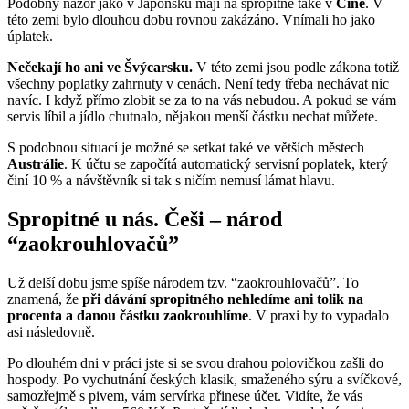
Podobný názor jako v Japonsku mají na spropitné také v
Číně
. V
této zemi bylo dlouhou dobu rovnou zakázáno. Vnímali ho jako
úplatek.
Nečekají ho ani ve Švýcarsku.
V této zemi jsou podle zákona totiž
všechny poplatky zahrnuty v cenách. Není tedy třeba nechávat nic
navíc. I když přímo zlobit se za to na vás nebudou. A pokud se vám
servis líbil a jídlo chutnalo, nějakou menší částku nechat můžete.
S podobnou situací je možné se setkat také ve větších městech
Austrálie
. K účtu se započítá automatický servisní poplatek, který
činí 10 % a návštěvník si tak s ničím nemusí lámat hlavu.
Spropitné u nás. Češi – národ
“zaokrouhlovačů”
Už delší dobu jsme spíše národem tzv. “zaokrouhlovačů”. To
znamená, že
při dávání spropitného nehledíme ani tolik na
procenta a danou částku zaokrouhlíme
. V praxi by to vypadalo
asi následovně.
Po dlouhém dni v práci jste si se svou drahou polovičkou zašli do
hospody. Po vychutnání českých klasik, smaženého sýru a svíčkové,
samozřejmě s pivem, vám servírka přinese účet. Vidíte, že vás