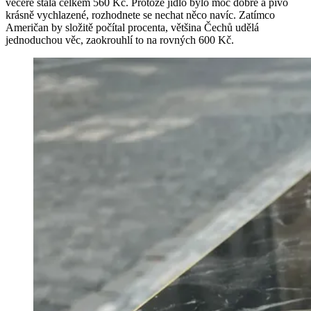
večeře stála celkem 560 Kč. Protože jídlo bylo moc dobré a pivo
krásně vychlazené, rozhodnete se nechat něco navíc. Zatímco
Američan by složitě počítal procenta, většina Čechů udělá
jednoduchou věc, zaokrouhlí to na rovných 600 Kč.