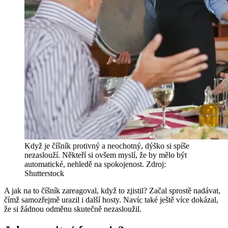
Když je číšník protivný a neochotný, dýško si spíše
nezaslouží. Někteří si ovšem myslí, že by mělo být
automatické, nehledě na spokojenost. Zdroj:
Shutterstock
A jak na to číšník zareagoval, když to zjistil? Začal sprostě nadávat,
čímž samozřejmě urazil i další hosty. Navíc také ještě více dokázal,
že si žádnou odměnu skutečně nezasloužil.