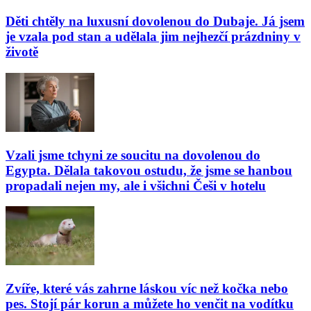
Děti chtěly na luxusní dovolenou do Dubaje. Já jsem
je vzala pod stan a udělala jim nejhezčí prázdniny v
životě
Vzali jsme tchyni ze soucitu na dovolenou do
Egypta. Dělala takovou ostudu, že jsme se hanbou
propadali nejen my, ale i všichni Češi v hotelu
Zvíře, které vás zahrne láskou víc než kočka nebo
pes. Stojí pár korun a můžete ho venčit na vodítku