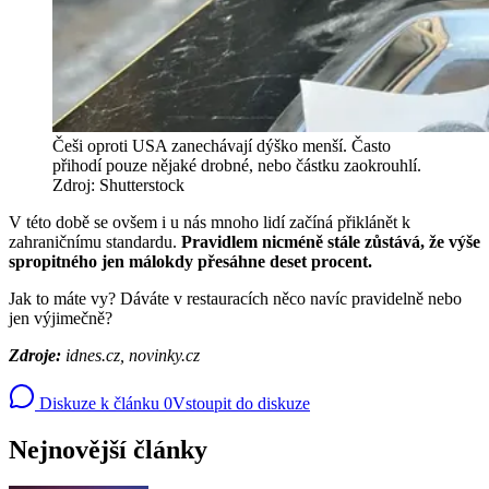
Češi oproti USA zanechávají dýško menší. Často
přihodí pouze nějaké drobné, nebo částku zaokrouhlí.
Zdroj: Shutterstock
V této době se ovšem i u nás mnoho lidí začíná přiklánět k
zahraničnímu standardu.
Pravidlem nicméně stále zůstává, že výše
spropitného jen málokdy přesáhne deset procent.
Jak to máte vy? Dáváte v restauracích něco navíc pravidelně nebo
jen výjimečně?
Zdroje:
idnes.cz, novinky.cz
Diskuze k článku
0
Vstoupit do diskuze
Nejnovější články