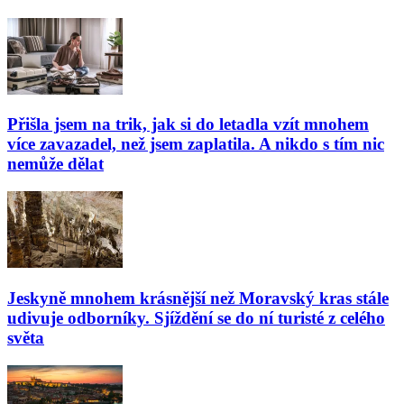
Přišla jsem na trik, jak si do letadla vzít mnohem
více zavazadel, než jsem zaplatila. A nikdo s tím nic
nemůže dělat
Jeskyně mnohem krásnější než Moravský kras stále
udivuje odborníky. Sjíždění se do ní turisté z celého
světa