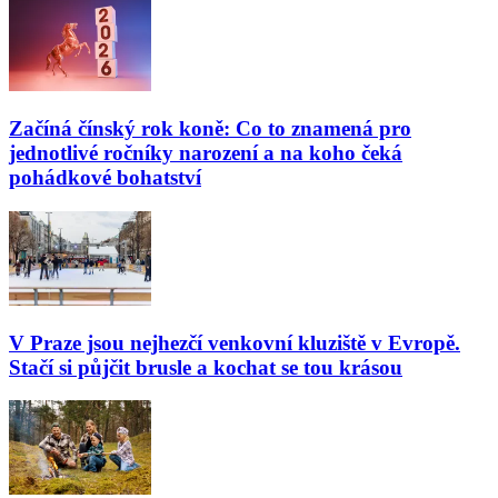
Začíná čínský rok koně: Co to znamená pro
jednotlivé ročníky narození a na koho čeká
pohádkové bohatství
V Praze jsou nejhezčí venkovní kluziště v Evropě.
Stačí si půjčit brusle a kochat se tou krásou