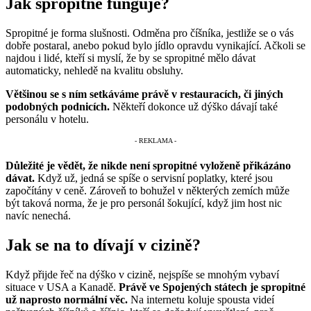
Jak spropitné funguje?
Spropitné je forma slušnosti. Odměna pro číšníka, jestliže se o vás
dobře postaral, anebo pokud bylo jídlo opravdu vynikající. Ačkoli se
najdou i lidé, kteří si myslí, že by se spropitné mělo dávat
automaticky, nehledě na kvalitu obsluhy.
Většinou se s ním setkáváme právě v restauracích, či jiných
podobných podnicích.
Někteří dokonce už dýško dávají také
personálu v hotelu.
Důležité je vědět, že nikde není spropitné vyloženě přikázáno
dávat.
Když už, jedná se spíše o servisní poplatky, které jsou
započítány v ceně. Zároveň to bohužel v některých zemích může
být taková norma, že je pro personál šokující, když jim host nic
navíc nenechá.
Jak se na to dívají v cizině?
Když přijde řeč na dýško v cizině, nejspíše se mnohým vybaví
situace v USA a Kanadě.
Právě ve Spojených státech je spropitné
už naprosto normální věc.
Na internetu koluje spousta videí