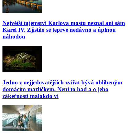
Největší tajemství Karlova mostu neznal ani sám
Karel IV. Zjistilo se teprve nedávno a úplnou
náhodou
Jedno z nejjedovatějších zvířat bývá oblíbeným
domácím mazlíčkem. Není to had a o jeho
zákeřnosti málokdo ví