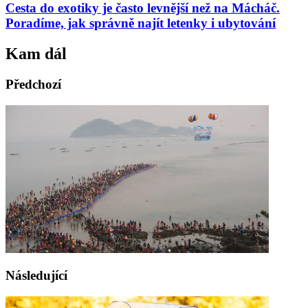
Cesta do exotiky je často levnější než na Mácháč.
Poradíme, jak správně najít letenky i ubytování
Kam dál
Předchozí
Následující