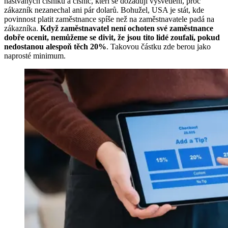
naštvaných číšníků a číšnic, kteří se dožadují vysvětlení, proč
zákazník nezanechal ani pár dolarů. Bohužel, USA je stát, kde
povinnost platit zaměstnance spíše než na zaměstnavatele padá na
zákazníka.
Když zaměstnavatel není ochoten své zaměstnance
dobře ocenit, nemůžeme se divit, že jsou tito lidé zoufalí, pokud
nedostanou alespoň těch 20%
. Takovou částku zde berou jako
naprosté minimum.