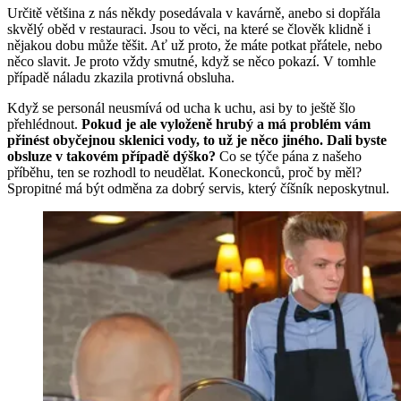
Určitě většina z nás někdy posedávala v kavárně, anebo si dopřála
skvělý oběd v restauraci. Jsou to věci, na které se člověk klidně i
nějakou dobu může těšit. Ať už proto, že máte potkat přátele, nebo
něco slavit. Je proto vždy smutné, když se něco pokazí. V tomhle
případě náladu zkazila protivná obsluha.
Když se personál neusmívá od ucha k uchu, asi by to ještě šlo
přehlédnout.
Pokud je ale vyloženě hrubý a má problém vám
přinést obyčejnou sklenici vody, to už je něco jiného. Dali byste
obsluze v takovém případě dýško?
Co se týče pána z našeho
příběhu, ten se rozhodl to neudělat. Koneckonců, proč by měl?
Spropitné má být odměna za dobrý servis, který číšník neposkytnul.