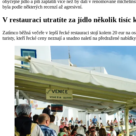
obyčejné jídlo a pití zaplatili více než by dali v renomované michelin
byla podle některých recenzí až agresivní.
V restauraci utratíte za jídlo několik tisíc
Zatímco běžná večeře v lepší řecké restauraci stojí kolem 20 eur na 
turisty, kteří řecké ceny neznají a snadno naletí na předražené nabídky 