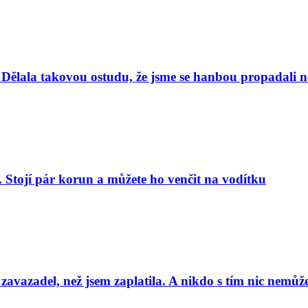
Dělala takovou ostudu, že jsme se hanbou propadali nej
. Stojí pár korun a můžete ho venčit na vodítku
 zavazadel, než jsem zaplatila. A nikdo s tím nic nemůže