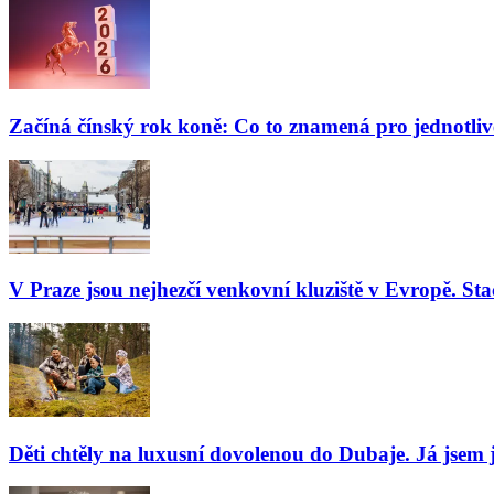
Začíná čínský rok koně: Co to znamená pro jednotli
V Praze jsou nejhezčí venkovní kluziště v Evropě. Stač
Děti chtěly na luxusní dovolenou do Dubaje. Já jsem j