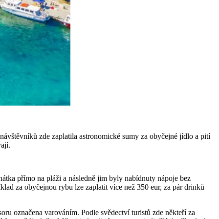
vštěvníků zde zaplatila astronomické sumy za obyčejné jídlo a pití
ají.
ehátka přímo na pláži a následně jim byly nabídnuty nápoje bez
lad za obyčejnou rybu lze zaplatit více než 350 eur, za pár drinků
isoru označena varováním. Podle svědectví turistů zde někteří za