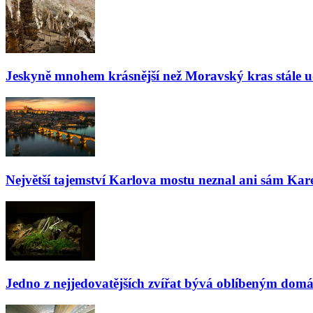
Jeskyně mnohem krásnější než Moravský kras stále udiv
Největší tajemství Karlova mostu neznal ani sám Kare
Jedno z nejjedovatějších zvířat bývá oblíbeným domá