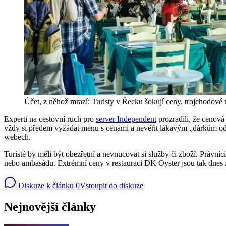
Účet, z něhož mrazí: Turisty v Řecku šokují ceny, trojchodové
Experti na cestovní ruch pro
server Independent
prozradili, že cenová
vždy si předem vyžádat menu s cenami a nevěřit lákavým „dárkům od p
webech.
Turisté by měli být obezřetní a nevnucovat si služby či zboží. Právníc
nebo ambasádu. Extrémní ceny v restauraci DK Oyster jsou tak dnes z
Diskuze k článku
0
Vstoupit do diskuze
Nejnovější články