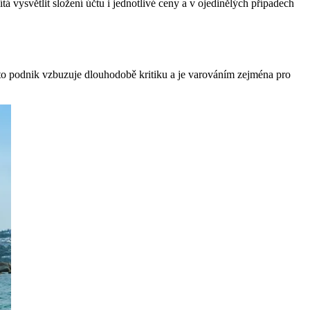
á vysvětlit složení účtu i jednotlivé ceny a v ojedinělých případech
roto podnik vzbuzuje dlouhodobě kritiku a je varováním zejména pro