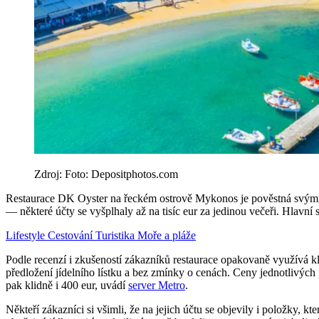
Zdroj: Foto: Depositphotos.com
Restaurace DK Oyster na řeckém ostrově Mykonos je pověstná svými ex
— některé účty se vyšplhaly až na tisíc eur za jedinou večeři. Hlavní s
Lifestyle
Cestování
Turistika
Moře a pláže
Podle recenzí i zkušeností zákazníků restaurace opakovaně využívá kl
předložení jídelního lístku a bez zmínky o cenách. Ceny jednotlivých 
pak klidně i 400 eur, uvádí
server Metro
.
Někteří zákazníci si všimli, že na jejich účtu se objevily i položky, 