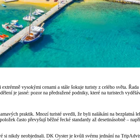
trémně vysokými cenami a stále šokuje turisty z celého světa. Řada ná
dělení je jasné: pozor na předražené podniky, které na turistech vyděláv
amavých praktik. Mnozí turisté uvedli, že byli nalákáni na bezplatná l
položek často převyšují běžné řecké standardy až desetinásobně – napřík
které si nikdy neobjednali. DK Oyster je kvůli svému jednání na TripAdv