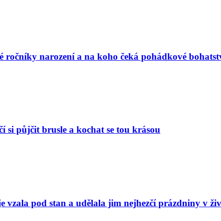
vé ročníky narození a na koho čeká pohádkové bohatst
í si půjčit brusle a kochat se tou krásou
e vzala pod stan a udělala jim nejhezčí prázdniny v ži