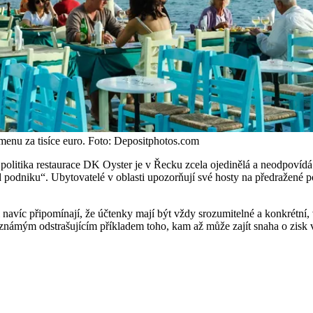
 menu za tisíce euro. Foto: Depositphotos.com
 politika restaurace DK Oyster je v Řecku zcela ojedinělá a neodpovídá
odniku“. Ubytovatelé v oblasti upozorňují své hosty na předražené pod
i navíc připomínají, že účtenky mají být vždy srozumitelné a konkrétní, 
námým odstrašujícím příkladem toho, kam až může zajít snaha o zisk v