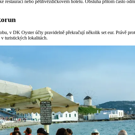
ské restauraci nebo pětihvězdičkovém hotelu. Obsluha přitom často odmít
 korun
osobu, v DK Oyster účty pravidelně překračují několik set eur. Právě p
v turistických lokalitách.