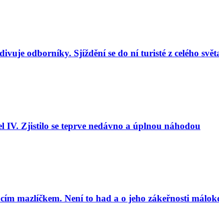
uje odborníky. Sjíždění se do ní turisté z celého svět
l IV. Zjistilo se teprve nedávno a úplnou náhodou
cím mazlíčkem. Není to had a o jeho zákeřnosti málok