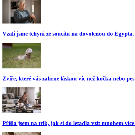
Vzali jsme tchyni ze soucitu na dovolenou do Egypta. 
Zvíře, které vás zahrne láskou víc než kočka nebo pes
Přišla jsem na trik, jak si do letadla vzít mnohem více