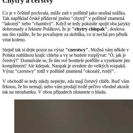
Chytrý a čerstvý
Co je v češtině pochvala, může znít v polštině jako strašná urážka.
Tak například české přídavné jméno "chytrý" v polštině znamená
"lakomý" nebo "chamtivý". Když se tedy pokusíte spojit oba jazyky
dohromady a řeknete Polákovi, že je
"chytry chłopak"
, doslova
mu tím vpálíte, že ho považujete za skrblíka, co si nechá pro pětník
vrtat koleno.
Stejně tak si dejte pozor na výraz
"czerstwy"
. Možná vám někde v
Polsku nabídnou krajíc chleba a vy se budete rozplývat: "Ó, jak je
čerstvý!" Domníváte se, že tím své hostitele potěšíte a vyseknete jim
kompliment? Ale kdepak. Naopak je uvedete do velkých rozpaků.
Výraz "czerstwy" totiž v polštině znamená "okoralý, tvrdý".
V obchodě se tedy nikdy neptejte, zda mají čerstvý chléb. Buď vám
řeknou, že ho nemají, nebo vám prodají tvrdé pečivo vhodné akorát
tak na strouhanku. V obou případech zůstanete o hladu.