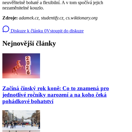
neuvěřitelně bohaté a flexibilní. A v tom spočívá jejich
nezaměnitelné kouzlo.
Zdroje:
adamek.cz, studentify.cz, cs.wiktionary.org
Diskuze k článku
0
Vstoupit do diskuze
Nejnovější články
Začíná čínský rok koně: Co to znamená pro
jednotlivé ročníky narození a na koho čeká
pohádkové bohatství