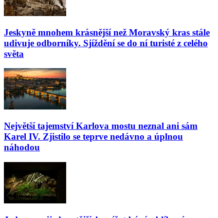
Jeskyně mnohem krásnější než Moravský kras stále
udivuje odborníky. Sjíždění se do ní turisté z celého
světa
Největší tajemství Karlova mostu neznal ani sám
Karel IV. Zjistilo se teprve nedávno a úplnou
náhodou