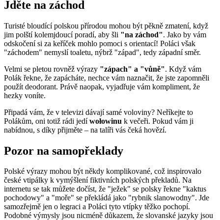
Jděte na záchod
Turisté bloudící polskou přírodou mohou být pěkně zmatení, když
jim polští kolemjdoucí poradí, aby šli
"na záchod"
. Jako by vám
odskočení si za keříček mohlo pomoci s orientací! Poláci však
"záchodem" nemyslí toaletu, nýbrž "západ", tedy západní směr.
Velmi se pletou rovněž výrazy
"zápach" a "vůně"
. Když vám
Polák řekne, že zapácháte, nechce vám naznačit, že jste zapomněli
použít deodorant. Právě naopak, vyjadřuje vám kompliment, že
hezky voníte.
Připadá vám, že v televizi dávají samé voloviny? Neříkejte to
Polákům, oni totiž rádi jedí
wołowinu
k večeři. Pokud vám ji
nabídnou, s díky přijměte – na talíři vás čeká hovězí.
Pozor na samopřeklady
Polské výrazy mohou být někdy komplikované, což inspirovalo
české vtipálky k vymýšlení fiktivních polských překladů. Na
internetu se tak můžete dočíst, že "ježek" se polsky řekne "kaktus
pochodowy" a "moře" se překládá jako "rybnik slanowodny". Jde
samozřejmě jen o legraci a Poláci tyto vtípky těžko pochopí.
Podobné výmysly jsou nicméně důkazem, že slovanské jazyky jsou