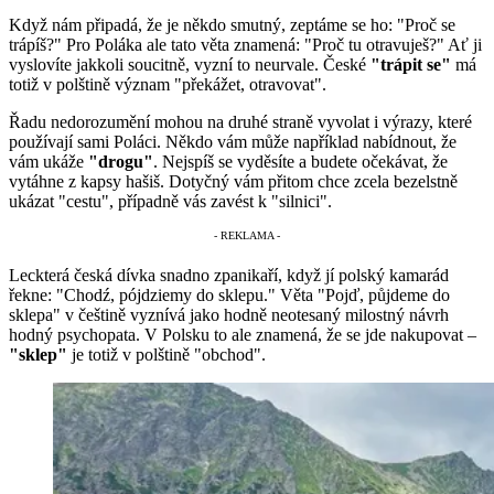
Když nám připadá, že je někdo smutný, zeptáme se ho: "Proč se
trápíš?" Pro Poláka ale tato věta znamená: "Proč tu otravuješ?" Ať ji
vyslovíte jakkoli soucitně, vyzní to neurvale. České
"trápit se"
má
totiž v polštině význam "překážet, otravovat".
Řadu nedorozumění mohou na druhé straně vyvolat i výrazy, které
používají sami Poláci. Někdo vám může například nabídnout, že
vám ukáže
"drogu"
. Nejspíš se vyděsíte a budete očekávat, že
vytáhne z kapsy hašiš. Dotyčný vám přitom chce zcela bezelstně
ukázat "cestu", případně vás zavést k "silnici".
Leckterá česká dívka snadno zpanikaří, když jí polský kamarád
řekne: "Chodź, pójdziemy do sklepu." Věta "Pojď, půjdeme do
sklepa" v češtině vyznívá jako hodně neotesaný milostný návrh
hodný psychopata. V Polsku to ale znamená, že se jde nakupovat –
"sklep"
je totiž v polštině "obchod".