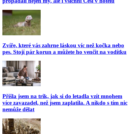
propadali nejen my, ale i všichni Češi v hotelu
Zvíře, které vás zahrne láskou víc než kočka nebo
pes. Stojí pár korun a můžete ho venčit na vodítku
Přišla jsem na trik, jak si do letadla vzít mnohem
více zavazadel, než jsem zaplatila. A nikdo s tím nic
nemůže dělat