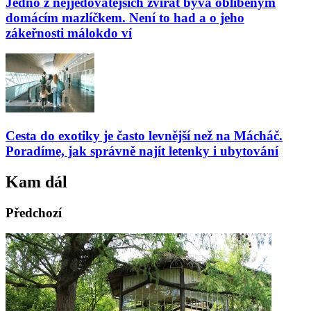
Jedno z nejjedovatějších zvířat bývá oblíbeným
domácím mazlíčkem. Není to had a o jeho
zákeřnosti málokdo ví
Cesta do exotiky je často levnější než na Mácháč.
Poradíme, jak správně najít letenky i ubytování
Kam dál
Předchozí