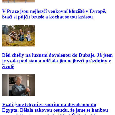
V Praze jsou nejhezčí venkovní kluziště v Evropě.
Stačí si půjčit brusle a kochat se tou krásou
Děti chtěly na luxusní dovolenou do Dubaje. Já jsem
je vzala pod stan a udělala jim nejhezčí prázdniny v
životě
Vzali jsme tchyni ze soucitu na dovolenou do
Egypta. Dělala takovou ostudu, že jsme se hanbou