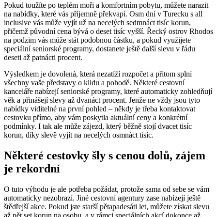
Pokud toužíte po teplém moři a komfortním pobytu, můžete narazit
na nabídky, které vás příjemně překvapí. Osm dní v Turecku s all
inclusive vás může vyjít už na necelých sedmnáct tisíc korun,
přičemž původní cena bývá o deset tisíc vyšší. Řecký ostrov Rhodos
na podzim vás může stát podobnou částku, a pokud využijete
speciální seniorské programy, dostanete ještě další slevu v řádu
deseti až patnácti procent.
Výsledkem je dovolená, která nezatíží rozpočet a přitom splní
všechny vaše představy o klidu a pohodě. Některé cestovní
kanceláře nabízejí seniorské programy, které automaticky zohledňují
věk a přinášejí slevy až dvanáct procent. Jenže ne vždy jsou tyto
nabídky viditelné na první pohled – někdy je třeba kontaktovat
cestovku přímo, aby vám poskytla aktuální ceny a konkrétní
podmínky. I tak ale může zájezd, který běžně stojí dvacet tisíc
korun, díky slevě vyjít na necelých osmnáct tisíc.
Některé cestovky šly s cenou dolů, zájem
je rekordní
O tuto výhodu je ale potřeba požádat, protože sama od sebe se vám
automaticky nezobrazí. Jiné cestovní agentury zase nabízejí ještě
štědřejší akce. Pokud jste starší pětapadesáti let, můžete získat slevu
až pět set korun na osobu, a v rámci speciálních akcí dokonce až