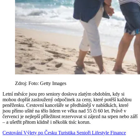
Zdroj: Foto: Getty Images
Letní měsíce jsou pro seniory doslova zlatým obdobím, kdy si
mohou dopřát zasloužený odpočinek za ceny, které potěší každou
peněženku. Cestovní kanceláře se předhánějí v nabídkách, které
jsou přímo ušité na tělo lidem ve věku nad 55 či 60 let. Právě v
červenci je nejlepší příležitost rezervovat si zájezd na srpen nebo září
– a ušetřit přitom klidně i několik tisíc korun.
Cestování
Výlety po Česku
Turistika
Senioři
Lifestyle
Finance