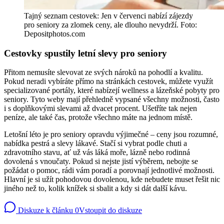
Tajný seznam cestovek: Jen v červenci nabízí zájezdy
pro seniory za zlomek ceny, ale dlouho nevydrží. Foto:
Depositphotos.com
Cestovky spustily letní slevy pro seniory
Přitom nemusíte slevovat ze svých nároků na pohodlí a kvalitu.
Pokud neradi vybíráte přímo na stránkách cestovek, můžete využít
specializované portály, které nabízejí wellness a lázeňské pobyty pro
seniory. Tyto weby mají přehledně vypsané všechny možnosti, často
i s doplňkovými slevami až dvacet procent. Ušetříte tak nejen
peníze, ale také čas, protože všechno máte na jednom místě.
Letošní léto je pro seniory opravdu výjimečné – ceny jsou rozumné,
nabídka pestrá a slevy lákavé. Stačí si vybrat podle chuti a
zdravotního stavu, ať už vás láká moře, lázně nebo rodinná
dovolená s vnoučaty. Pokud si nejste jistí výběrem, nebojte se
požádat o pomoc, rádi vám poradí a porovnají jednotlivé možnosti.
Hlavní je si užít pohodovou dovolenou, kde nebudete muset řešit nic
jiného než to, kolik knížek si sbalit a kdy si dát další kávu.
Diskuze k článku
0
Vstoupit do diskuze