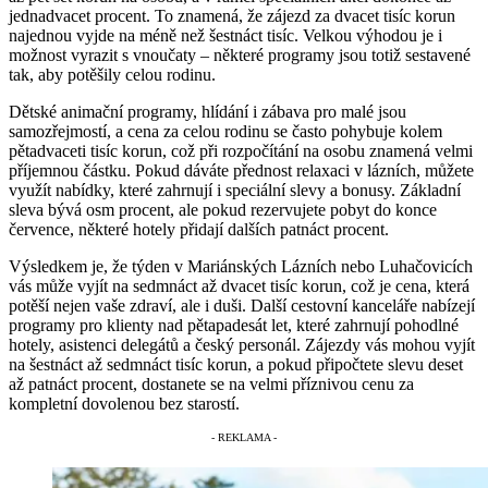
jednadvacet procent. To znamená, že zájezd za dvacet tisíc korun
najednou vyjde na méně než šestnáct tisíc. Velkou výhodou je i
možnost vyrazit s vnoučaty – některé programy jsou totiž sestavené
tak, aby potěšily celou rodinu.
Dětské animační programy, hlídání i zábava pro malé jsou
samozřejmostí, a cena za celou rodinu se často pohybuje kolem
pětadvaceti tisíc korun, což při rozpočítání na osobu znamená velmi
příjemnou částku. Pokud dáváte přednost relaxaci v lázních, můžete
využít nabídky, které zahrnují i speciální slevy a bonusy. Základní
sleva bývá osm procent, ale pokud rezervujete pobyt do konce
července, některé hotely přidají dalších patnáct procent.
Výsledkem je, že týden v Mariánských Lázních nebo Luhačovicích
vás může vyjít na sedmnáct až dvacet tisíc korun, což je cena, která
potěší nejen vaše zdraví, ale i duši. Další cestovní kanceláře nabízejí
programy pro klienty nad pětapadesát let, které zahrnují pohodlné
hotely, asistenci delegátů a český personál. Zájezdy vás mohou vyjít
na šestnáct až sedmnáct tisíc korun, a pokud připočtete slevu deset
až patnáct procent, dostanete se na velmi příznivou cenu za
kompletní dovolenou bez starostí.