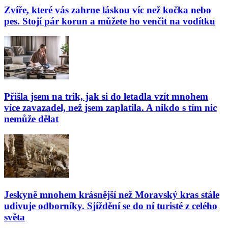
Zvíře, které vás zahrne láskou víc než kočka nebo
pes. Stojí pár korun a můžete ho venčit na vodítku
Přišla jsem na trik, jak si do letadla vzít mnohem
více zavazadel, než jsem zaplatila. A nikdo s tím nic
nemůže dělat
Jeskyně mnohem krásnější než Moravský kras stále
udivuje odborníky. Sjíždění se do ní turisté z celého
světa