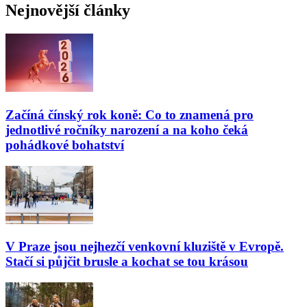
Nejnovější články
Začíná čínský rok koně: Co to znamená pro
jednotlivé ročníky narození a na koho čeká
pohádkové bohatství
V Praze jsou nejhezčí venkovní kluziště v Evropě.
Stačí si půjčit brusle a kochat se tou krásou