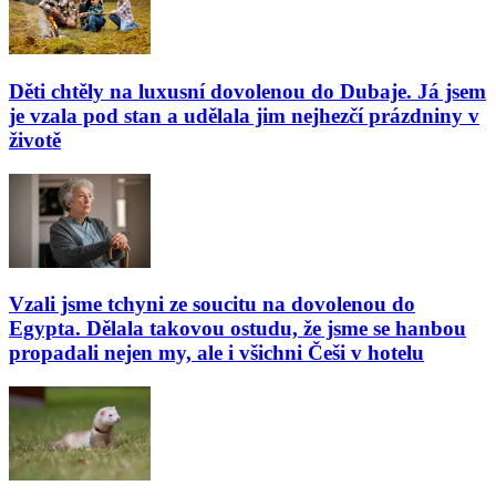
Děti chtěly na luxusní dovolenou do Dubaje. Já jsem
je vzala pod stan a udělala jim nejhezčí prázdniny v
životě
Vzali jsme tchyni ze soucitu na dovolenou do
Egypta. Dělala takovou ostudu, že jsme se hanbou
propadali nejen my, ale i všichni Češi v hotelu