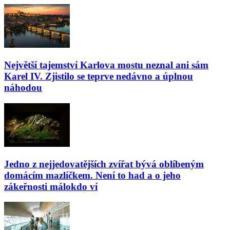
Největší tajemství Karlova mostu neznal ani sám
Karel IV. Zjistilo se teprve nedávno a úplnou
náhodou
Jedno z nejjedovatějších zvířat bývá oblíbeným
domácím mazlíčkem. Není to had a o jeho
zákeřnosti málokdo ví