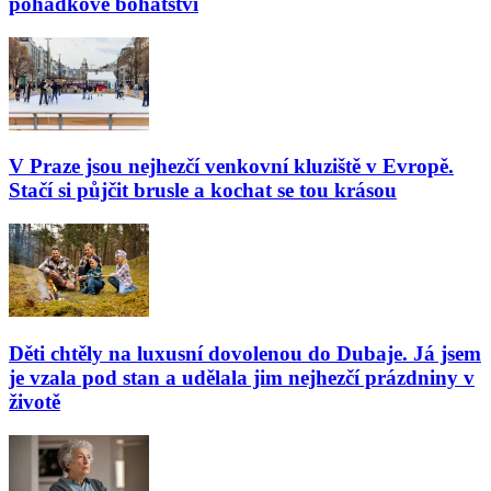
pohádkové bohatství
V Praze jsou nejhezčí venkovní kluziště v Evropě.
Stačí si půjčit brusle a kochat se tou krásou
Děti chtěly na luxusní dovolenou do Dubaje. Já jsem
je vzala pod stan a udělala jim nejhezčí prázdniny v
životě