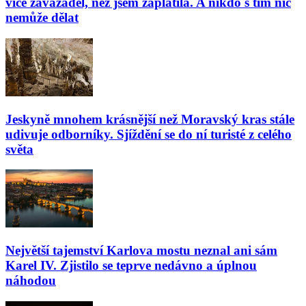
více zavazadel, než jsem zaplatila. A nikdo s tím nic
nemůže dělat
Jeskyně mnohem krásnější než Moravský kras stále
udivuje odborníky. Sjíždění se do ní turisté z celého
světa
Největší tajemství Karlova mostu neznal ani sám
Karel IV. Zjistilo se teprve nedávno a úplnou
náhodou