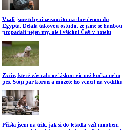
Vzali jsme tchyni ze soucitu na dovolenou do
Egypta. Dělala takovou ostudu, že jsme se hanbou
propadali nejen my, ale i všichni Češi v hotelu
Zvíře, které vás zahrne láskou víc než kočka nebo
pes. Stojí pár korun a můžete ho venčit na vodítku
Přišla jsem na trik, jak si do letadla vzít mnohem