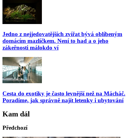
Jedno z nejjedovatějších zvířat bývá oblíbeným
domácím mazlíčkem. Není to had a o jeho
zákeřnosti málokdo ví
Cesta do exotiky je často levnější než na Mácháč.
Poradíme, jak správně najít letenky i ubytování
Kam dál
Předchozí