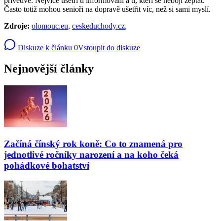
přívětivě. Nejvíce ušetří ti informovaní a ti, kteří se nebojí zeptat.
Často totiž mohou senioři na dopravě ušetřit víc, než si sami myslí.
Zdroje:
olomouc.eu
,
ceskeduchody.cz
,
Diskuze k článku
0
Vstoupit do diskuze
Nejnovější články
Začíná čínský rok koně: Co to znamená pro
jednotlivé ročníky narození a na koho čeká
pohádkové bohatství