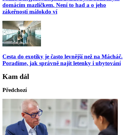
domácím mazlíčkem. Není to had a o jeho
zákeřnosti málokdo ví
Cesta do exotiky je často levnější než na Mácháč.
Poradíme, jak správně najít letenky i ubytování
Kam dál
Předchozí