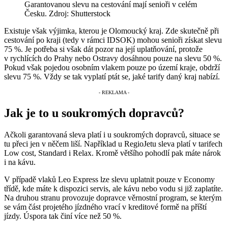
Garantovanou slevu na cestování mají senioři v celém
Česku. Zdroj: Shutterstock
Existuje však výjimka, kterou je Olomoucký kraj. Zde skutečně při
cestování po kraji (tedy v rámci IDSOK) mohou senioři získat slevu
75 %. Je potřeba si však dát pozor na její uplatňování, protože
v rychlících do Prahy nebo Ostravy dosáhnou pouze na slevu 50 %.
Pokud však pojedou osobním vlakem pouze po území kraje, obdrží
slevu 75 %. Vždy se tak vyplatí ptát se, jaké tarify daný kraj nabízí.
Jak je to u soukromých dopravců?
Ačkoli garantovaná sleva platí i u soukromých dopravců, situace se
tu přeci jen v něčem liší. Například u RegioJetu sleva platí v tarifech
Low cost, Standard i Relax. Kromě většího pohodlí pak máte nárok
i na kávu.
V případě vlaků Leo Express lze slevu uplatnit pouze v Economy
třídě, kde máte k dispozici servis, ale kávu nebo vodu si již zaplatíte.
Na druhou stranu provozuje dopravce věrnostní program, se kterým
se vám část projetého jízdného vrací v kreditové formě na příští
jízdy. Úspora tak činí více než 50 %.