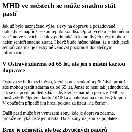
MHD ve městech se může snadno stát
pastí
Jak už bylo naznačeno výše, slevy na dopravu a požadované
doklady se napříč Českou republikou liší. Oproti vcelku jednotnému
systému ve vlacích se tak v podmínkách jednotlivých měst mohou
nejen senioři snadno ztratit. I když bude město hlásat, že u nich jezdí
senioři zdarma, je nezbytné věnovat pozornost dodatečným
informacím.
V Ostravě zdarma od 65 let, ale jen s místní kartou
dopravce
Ostrava se řadí mezi města, která jsou k seniorům přívětivá, protože
zde mohou jezdit zdarma už od 65 let. Jenže to není tak jednoduché,
jak se na první pohled zdá. Lidé, kteří se narodili po roce 1946, si
musí vyřídit čipovou kartu ODISka a nahrávat na ni nulový kupón.
V opačném případě jim hrozí pokuta za jízdu „na černo“.
Další pastí může být vymezení zóny, kde je doprava zdarma,
protože se týká čistě jen města. Další zóny už jsou za poplatek.
Brno je přísnější, ale bez zbytečných papírů