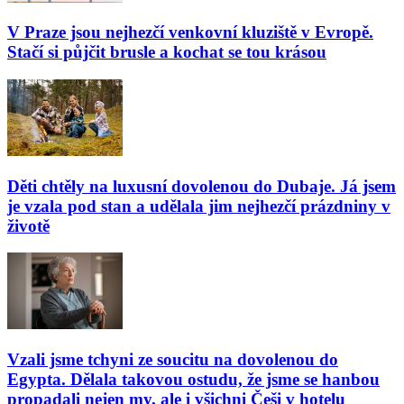
V Praze jsou nejhezčí venkovní kluziště v Evropě.
Stačí si půjčit brusle a kochat se tou krásou
Děti chtěly na luxusní dovolenou do Dubaje. Já jsem
je vzala pod stan a udělala jim nejhezčí prázdniny v
životě
Vzali jsme tchyni ze soucitu na dovolenou do
Egypta. Dělala takovou ostudu, že jsme se hanbou
propadali nejen my, ale i všichni Češi v hotelu