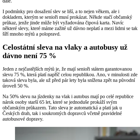
dále.
I podmínky pro dosažení slev se liší, a to nejen věkem, ale i
dokladem, kterým se senioři musí prokázat. Někde stačí občanský
průkaz, jenže jinde může být vyžadována čipová karta. Navíc
některé slevy, které máme zažité už dávno neplatí a mezi lidmi se tak
šíří mnoho mýtů a polopravd.
Celostátní sleva na vlaky a autobusy už
dávno není 75 %
Jeden z nejčastějších mýtů je, že mají senioři státem garantovanou
slevu 75 %, která platí napříč celou republikou. Ano, v minulosti zde
taková sleva byla, ale už před pár lety byla snížena zpět na původní
úroveň 50 %.
Na 50% slevu na jízdenky na vlak i autobus mají po celé republice
nárok osoby starší 65 let, které se jednoduše prokáží svým
občanským průkazem. Tato sleva je automatická a platí jak u
Českých drah, tak i soukromých dopravců včetně pravidelné
autobusové dopravy.