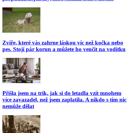
Zvíře, které vás zahrne láskou víc než kočka nebo
pes. Stojí pár korun a můžete ho venčit na vodítku
Přišla jsem na trik, jak si do letadla vzít mnohem
více zavazadel, než jsem zaplatila. A nikdo s tím nic
nemůže dělat