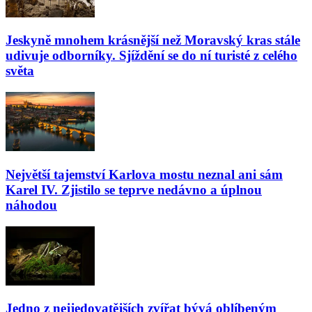
Jeskyně mnohem krásnější než Moravský kras stále
udivuje odborníky. Sjíždění se do ní turisté z celého
světa
Největší tajemství Karlova mostu neznal ani sám
Karel IV. Zjistilo se teprve nedávno a úplnou
náhodou
Jedno z nejjedovatějších zvířat bývá oblíbeným