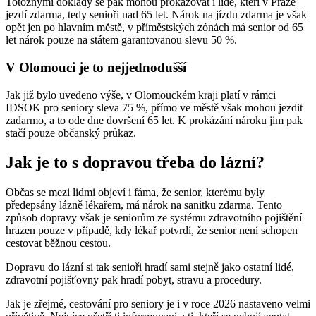
Totožnými doklady se pak mohou prokazovat i lidé, kteří v Praze
jezdí zdarma, tedy senioři nad 65 let. Nárok na jízdu zdarma je však
opět jen po hlavním městě, v příměstských zónách má senior od 65
let nárok pouze na státem garantovanou slevu 50 %.
V Olomouci je to nejjednodušší
Jak již bylo uvedeno výše, v Olomouckém kraji platí v rámci
IDSOK pro seniory sleva 75 %, přímo ve městě však mohou jezdit
zadarmo, a to ode dne dovršení 65 let. K prokázání nároku jim pak
stačí pouze občanský průkaz.
Jak je to s dopravou třeba do lázní?
Občas se mezi lidmi objeví i fáma, že senior, kterému byly
předepsány lázně lékařem, má nárok na sanitku zdarma. Tento
způsob dopravy však je seniorům ze systému zdravotního pojištění
hrazen pouze v případě, kdy lékař potvrdí, že senior není schopen
cestovat běžnou cestou.
Dopravu do lázní si tak senioři hradí sami stejně jako ostatní lidé,
zdravotní pojišťovny pak hradí pobyt, stravu a procedury.
Jak je zřejmé, cestování pro seniory je i v roce 2026 nastaveno velmi