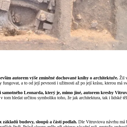
ředevším autorem výše zmíněné dochované knihy o architektuře.
Žil 
ungovat, a to od její pevnosti i užitnosti až po její krásu, kterou má s
y i samotného Leonarda, který je, mimo jiné, autorem kresby Vitr
 tom hledat určitou symboliku toho, že jak architektura, tak i lidské 
 základů budovy, sloupů a částí podlah.
Dle Vitruviova návrhu má ba
atších čtyři. Právě sloupy měly při objevu zásadní roli, protože archeolo