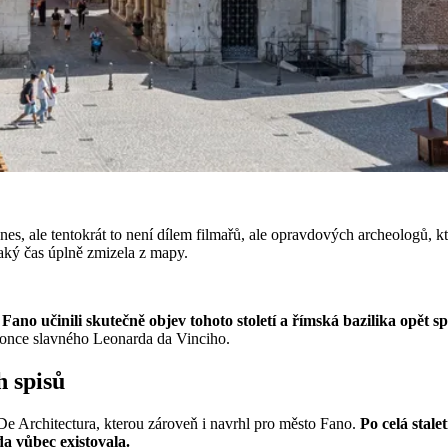
, ale tentokrát to není dílem filmařů, ale opravdových archeologů, kteří
ějaký čas úplně zmizela z mapy.
ano učinili skutečně objev tohoto století a římská bazilika opět spa
dokonce slavného Leonarda da Vinciho.
h spisů
De Architectura, kterou zároveň i navrhl pro město Fano.
Po celá stale
da vůbec existovala.