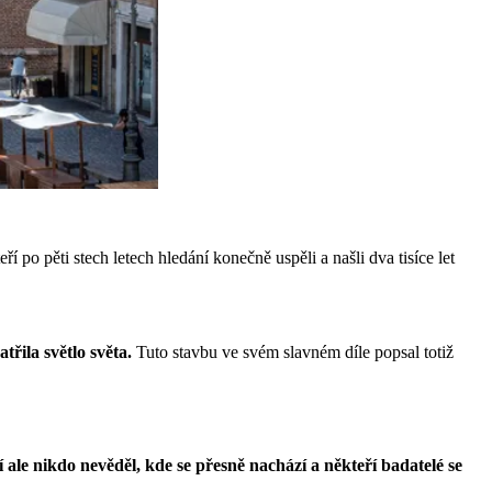
 po pěti stech letech hledání konečně uspěli a našli dva tisíce let
třila světlo světa.
Tuto stavbu ve svém slavném díle popsal totiž
tí ale nikdo nevěděl, kde se přesně nachází a někteří badatelé se