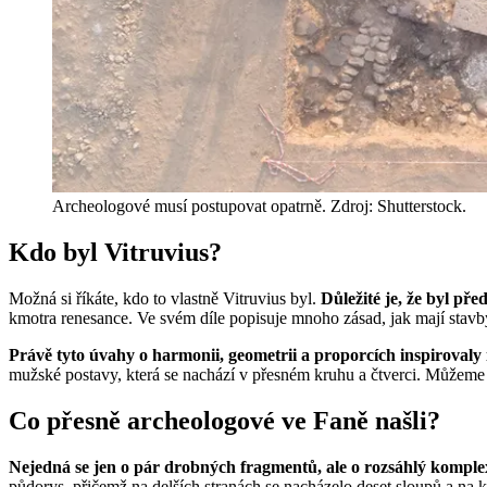
Archeologové musí postupovat opatrně. Zdroj: Shutterstock.
Kdo byl Vitruvius?
Možná si říkáte, kdo to vlastně Vitruvius byl.
Důležité je, že byl p
kmotra renesance. Ve svém díle popisuje mnoho zásad, jak mají stavby f
Právě tyto úvahy o harmonii, geometrii a proporcích inspiroval
mužské postavy, která se nachází v přesném kruhu a čtverci. Můžeme v
Co přesně archeologové ve Faně našli?
Nejedná se jen o pár drobných fragmentů, ale o rozsáhlý komplex
půdorys, přičemž na delších stranách se nacházelo deset sloupů a na kr