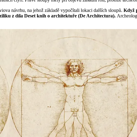
uviova návrhu, na jehož základě vypočítali lokaci dalších sloupů.
Když p
iliku z díla Deset knih o architektuře (De Architectura).
Archeologo