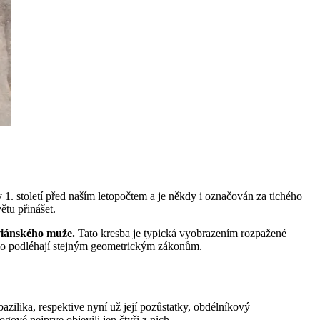
v 1. století před naším letopočtem a je někdy i označován za tichého
větu přinášet.
uviánského muže.
Tato kresba je typická vyobrazením rozpažené
tělo podléhají stejným geometrickým zákonům.
zilika, respektive nyní už její pozůstatky, obdélníkový
gové nejprve objevili jen čtyři z nich.