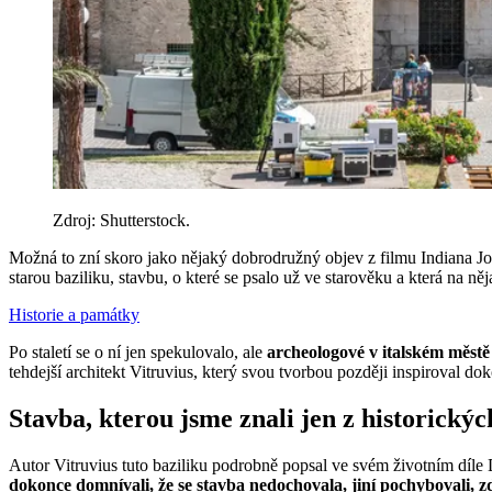
Zdroj: Shutterstock.
Možná to zní skoro jako nějaký dobrodružný objev z filmu Indiana Jones
starou baziliku, stavbu, o které se psalo už ve starověku a která na n
Historie a památky
Po staletí se o ní jen spekulovalo, ale
archeologové v italském městě F
tehdejší architekt Vitruvius, který svou tvorbou později inspiroval 
Stavba, kterou jsme znali jen z historickýc
Autor Vitruvius tuto baziliku podrobně popsal ve svém životním díle 
dokonce domnívali, že se stavba nedochovala, jiní pochybovali, z