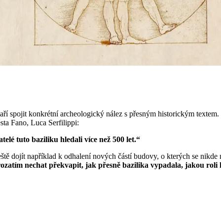
aří spojit konkrétní archeologický nález s přesným historickým textem. 
ěsta Fano, Luca Serfilippi:
telé tuto baziliku hledali více než 500 let.“
ště dojít například k odhalení nových částí budovy, o kterých se nikde
zatím nechat překvapit, jak přesně bazilika vypadala, jakou roli 