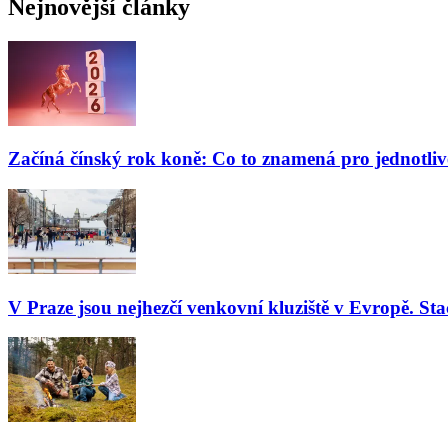
Nejnovější články
Začíná čínský rok koně: Co to znamená pro jednotli
V Praze jsou nejhezčí venkovní kluziště v Evropě. Stač