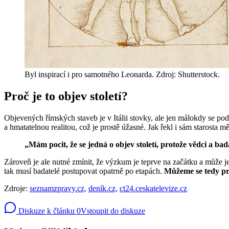
Byl inspirací i pro samotného Leonarda. Zdroj: Shutterstock.
Proč je to objev století?
Objevených římských staveb je v Itálii stovky, ale jen málokdy se pod
a hmatatelnou realitou, což je prostě úžasné. Jak řekl i sám starosta m
„Mám pocit, že se jedná o objev století, protože vědci a bada
Zároveň je ale nutné zmínit, že výzkum je teprve na začátku a může je
tak musí badatelé postupovat opatrně po etapách.
Můžeme se tedy pro
Zdroje:
seznamzpravy.cz,
deník.cz,
ct24.ceskatelevize.cz
Diskuze k článku
0
Vstoupit do diskuze