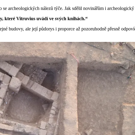
o se archeologických nálezů týče. Jak sdělil novinářům i archeologický
y, které Vitruvius uvádí ve svých knihách.“
eřejné budovy, ale její půdorys i proporce až pozoruhodně přesně odpov