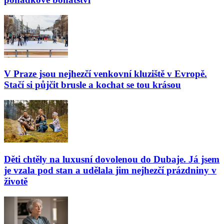
V Praze jsou nejhezčí venkovní kluziště v Evropě.
Stačí si půjčit brusle a kochat se tou krásou
Děti chtěly na luxusní dovolenou do Dubaje. Já jsem
je vzala pod stan a udělala jim nejhezčí prázdniny v
životě