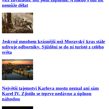
nemůže dělat
Jeskyně mnohem krásnější než Moravský kras stále
udivuje odborníky. Sjíždění se do ní turisté z celého
světa
Největší tajemství Karlova mostu neznal ani sám
Karel IV. Zjistilo se teprve nedávno a úplnou
náhodou