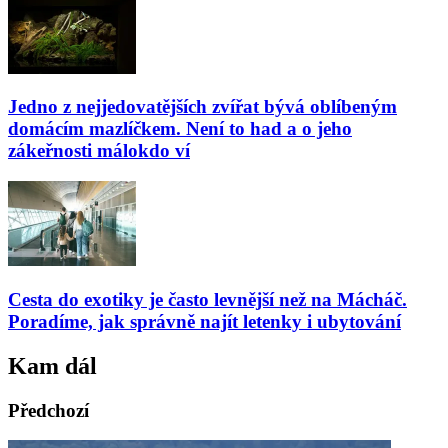
Jedno z nejjedovatějších zvířat bývá oblíbeným
domácím mazlíčkem. Není to had a o jeho
zákeřnosti málokdo ví
Cesta do exotiky je často levnější než na Mácháč.
Poradíme, jak správně najít letenky i ubytování
Kam dál
Předchozí