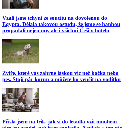
Vzali jsme tchyni ze soucitu na dovolenou do
Egypta. Dělala takovou ostudu, že jsme se hanbou
propadali nejen my, ale i všichni Češi v hotelu
Zvíře, které vás zahrne láskou víc než kočka nebo
pes. Stojí pár korun a můžete ho venčit na vodítku
Přišla jsem na trik, jak si do letadla vzít mnohem
více zavazadel, než jsem zaplatila. A nikdo s tím nic