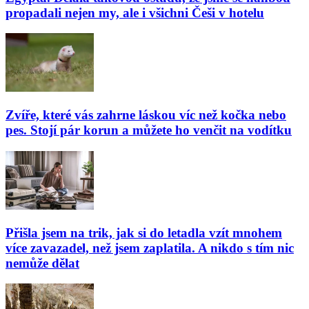
propadali nejen my, ale i všichni Češi v hotelu
Zvíře, které vás zahrne láskou víc než kočka nebo
pes. Stojí pár korun a můžete ho venčit na vodítku
Přišla jsem na trik, jak si do letadla vzít mnohem
více zavazadel, než jsem zaplatila. A nikdo s tím nic
nemůže dělat