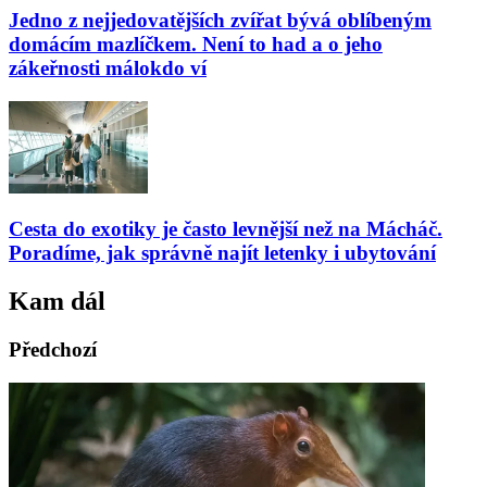
Jedno z nejjedovatějších zvířat bývá oblíbeným
domácím mazlíčkem. Není to had a o jeho
zákeřnosti málokdo ví
Cesta do exotiky je často levnější než na Mácháč.
Poradíme, jak správně najít letenky i ubytování
Kam dál
Předchozí