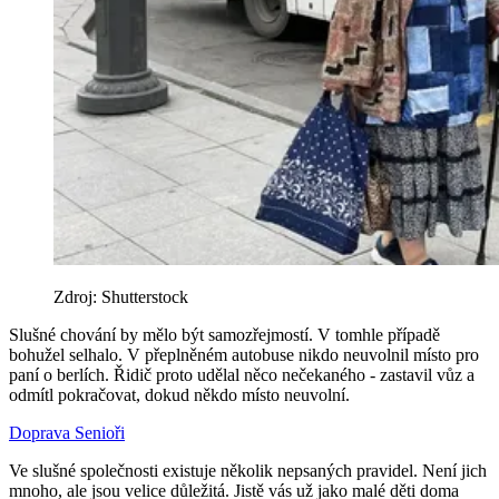
Zdroj: Shutterstock
Slušné chování by mělo být samozřejmostí. V tomhle případě
bohužel selhalo. V přeplněném autobuse nikdo neuvolnil místo pro
paní o berlích. Řidič proto udělal něco nečekaného - zastavil vůz a
odmítl pokračovat, dokud někdo místo neuvolní.
Doprava
Senioři
Ve slušné společnosti existuje několik nepsaných pravidel. Není jich
mnoho, ale jsou velice důležitá. Jistě vás už jako malé děti doma