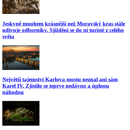
Jeskyně mnohem krásnější než Moravský kras stále
udivuje odborníky. Sjíždění se do ní turisté z celého
světa
Největší tajemství Karlova mostu neznal ani sám
Karel IV. Zjistilo se teprve nedávno a úplnou
náhodou