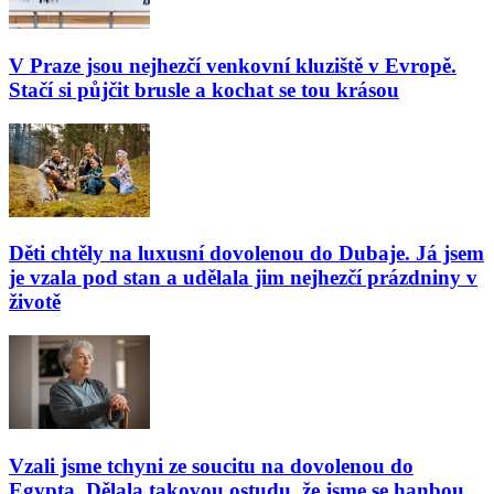
V Praze jsou nejhezčí venkovní kluziště v Evropě.
Stačí si půjčit brusle a kochat se tou krásou
Děti chtěly na luxusní dovolenou do Dubaje. Já jsem
je vzala pod stan a udělala jim nejhezčí prázdniny v
životě
Vzali jsme tchyni ze soucitu na dovolenou do
Egypta. Dělala takovou ostudu, že jsme se hanbou