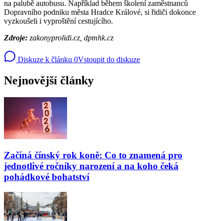
na palubě autobusu. Například během školení zaměstnanců
Dopravního podniku města Hradce Králové, si řidiči dokonce
vyzkoušeli i vyproštění cestujícího.
Zdroje:
zakonyprolidi.cz, dpmhk.cz
Diskuze k článku
0
Vstoupit do diskuze
Nejnovější články
Začíná čínský rok koně: Co to znamená pro
jednotlivé ročníky narození a na koho čeká
pohádkové bohatství