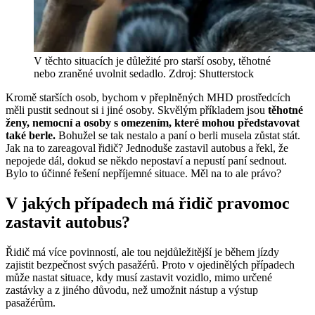
V těchto situacích je důležité pro starší osoby, těhotné
nebo zraněné uvolnit sedadlo. Zdroj: Shutterstock
Kromě starších osob, bychom v přeplněných MHD prostředcích
měli pustit sednout si i jiné osoby. Skvělým příkladem jsou
těhotné
ženy, nemocní a osoby s omezením, které mohou představovat
také berle.
Bohužel se tak nestalo a paní o berli musela zůstat stát.
Jak na to zareagoval řidič? Jednoduše zastavil autobus a řekl, že
nepojede dál, dokud se někdo nepostaví a nepustí paní sednout.
Bylo to účinné řešení nepříjemné situace. Měl na to ale právo?
V jakých případech má řidič pravomoc
zastavit autobus?
Řidič má více povinností, ale tou nejdůležitější je během jízdy
zajistit bezpečnost svých pasažérů. Proto v ojedinělých případech
může nastat situace, kdy musí zastavit vozidlo, mimo určené
zastávky a z jiného důvodu, než umožnit nástup a výstup
pasažérům.