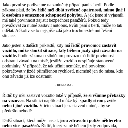
Jako první se podívejme na zmíněný případ paní s berlí. Podle
zákona platí,
že by řidič měl dbát zvýšené opatrnosti, mimo jiné i
k osobám s omezenou schopností pohybu.
A jak jsme si vyjasnili,
má také povinnost zajistit bezpečnost pasažérů. Pokud tedy
považoval za nutné zastavit autobus, kvůli paní s berlí, může to tak
udělat. Ačkoliv se to nejspíše zdá jako trochu extrémní řešení
situace.
Jako jeden z dalších příkladů, kdy má
řidič pravomoc zastavit
vozidlo, může sloužit situace, kdy během jízdy zjistí závadu na
vozidle.
Podle zákona o silničním provozu má řidič povinnost
odstranit závadu na místě, jestliže vozidlo nesplňuje stanovené
podmínky. V případě, že tak učinit nemůže, má povoleno
pokračovat v jízdě přiměřenou rychlostí, nicméně jen do místa, kde
onu závadu již lze odstranit.
Řidič by měl zastavit vozidlo také v případě,
že si všimne překážky
na vozovce.
Na silnici například může být
spadlý strom, zvíře
nebo i jiné vozidlo.
V této situaci je zastavení nutné, aby se
předešlo nehodě.
Další situací, která může nastat,
jsou zdravotní potíže některého
nebo více pasažérů.
Řidič, který za ně během jízdy zodpovídá,