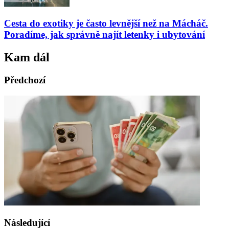
Cesta do exotiky je často levnější než na Mácháč.
Poradíme, jak správně najít letenky i ubytování
Kam dál
Předchozí
Následující