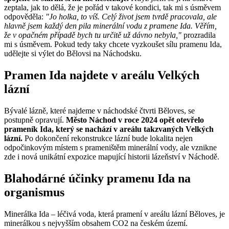
zeptala, jak to dělá, že je pořád v takové kondici, tak mi s úsměvem
odpověděla:
"Jo holka, to víš. Celý život jsem tvrdě pracovala, ale
hlavně jsem každý den pila minerální vodu z pramene Ida. Věřím,
že v opačném případě bych tu určitě už dávno nebyla,"
prozradila
mi s úsměvem. Pokud tedy taky chcete vyzkoušet sílu pramenu Ida,
udělejte si výlet do Bělovsi na Náchodsku.
Pramen Ida najdete v areálu Velkých
lázní
Bývalé lázně, které najdeme v náchodské čtvrti Běloves, se
postupně opravují.
Město Náchod v roce 2024 opět otevřelo
prameník Ida, který se nachází v areálu takzvaných Velkých
lázní.
Po dokončení rekonstrukce lázní bude lokalita nejen
odpočinkovým místem s prameništěm minerální vody, ale vznikne
zde i nová unikátní expozice mapující historii lázeňství v Náchodě.
Blahodárné účinky pramenu Ida na
organismus
Minerálka Ida – léčivá voda, která pramení v areálu lázní Běloves, je
minerálkou s nejvyšším obsahem CO2 na českém území.