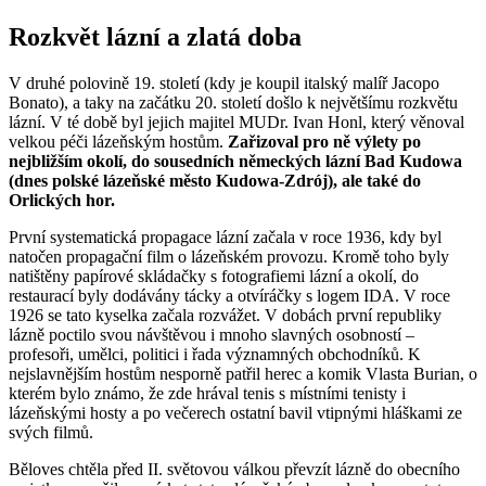
Rozkvět lázní a zlatá doba
V druhé polovině 19. století (kdy je koupil italský malíř Jacopo
Bonato), a taky na začátku 20. století došlo k největšímu rozkvětu
lázní. V té době byl jejich majitel MUDr. Ivan Honl, který věnoval
velkou péči lázeňským hostům.
Zařizoval pro ně výlety po
nejbližším okolí, do sousedních německých lázní Bad Kudowa
(dnes polské lázeňské město Kudowa-Zdrój), ale také do
Orlických hor.
První systematická propagace lázní začala v roce 1936, kdy byl
natočen propagační film o lázeňském provozu. Kromě toho byly
natištěny papírové skládačky s fotografiemi lázní a okolí, do
restaurací byly dodávány tácky a otvíráčky s logem IDA. V roce
1926 se tato kyselka začala rozvážet. V dobách první republiky
lázně poctilo svou návštěvou i mnoho slavných osobností –
profesoři, umělci, politici i řada významných obchodníků. K
nejslavnějším hostům nesporně patřil herec a komik Vlasta Burian, o
kterém bylo známo, že zde hrával tenis s místními tenisty i
lázeňskými hosty a po večerech ostatní bavil vtipnými hláškami ze
svých filmů.
Běloves chtěla před II. světovou válkou převzít lázně do obecního