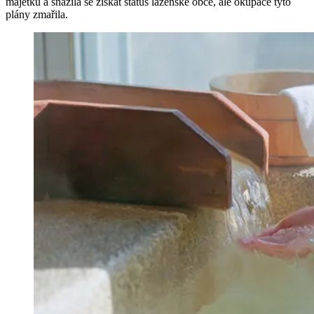
majetku a snažila se získat status lázeňské obce, ale okupace tyto
plány zmařila.