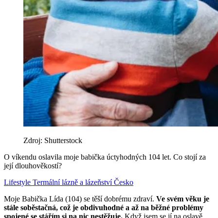
Zdroj: Shutterstock
O víkendu oslavila moje babička úctyhodných 104 let. Co stojí za
její dlouhověkostí?
Lifestyle
Termální lázně a lázeňství
Česko
Moje Babička Lída (104) se těší dobrému zdraví.
Ve svém věku je
stále soběstačná, což je obdivuhodné a až na běžné problémy
spojené se stářím si na nic nestěžuje.
Když jsem se jí na oslavě