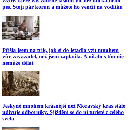
Zvíře, které vás zahrne láskou víc než kočka nebo
pes. Stojí pár korun a můžete ho venčit na vodítku
Přišla jsem na trik, jak si do letadla vzít mnohem
více zavazadel, než jsem zaplatila. A nikdo s tím nic
nemůže dělat
Jeskyně mnohem krásnější než Moravský kras stále
udivuje odborníky. Sjíždění se do ní turisté z celého
světa