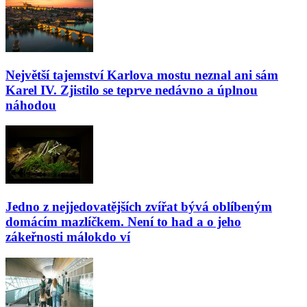
Největší tajemství Karlova mostu neznal ani sám
Karel IV. Zjistilo se teprve nedávno a úplnou
náhodou
Jedno z nejjedovatějších zvířat bývá oblíbeným
domácím mazlíčkem. Není to had a o jeho
zákeřnosti málokdo ví