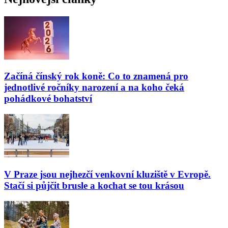
Začíná čínský rok koně: Co to znamená pro
jednotlivé ročníky narození a na koho čeká
pohádkové bohatství
V Praze jsou nejhezčí venkovní kluziště v Evropě.
Stačí si půjčit brusle a kochat se tou krásou