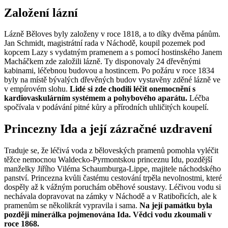
Založení lázní
Lázně Běloves byly založeny v roce 1818, a to díky dvěma pánům.
Jan Schmidt, magistrátní rada v Náchodě, koupil pozemek pod
kopcem Lazy s vydatným pramenem a s pomocí hostinského Janem
Macháčkem zde založili lázně. Ty disponovaly 24 dřevěnými
kabinami, léčebnou budovou a hostincem. Po požáru v roce 1834
byly na místě bývalých dřevěných budov vystavěny zděné lázně ve
v empírovém slohu.
Lidé si zde chodili léčit onemocnění s
kardiovaskulárním systémem a pohybového aparátu.
Léčba
spočívala v podávání pitné kůry a přírodních uhličitých koupelí.
Princezny Ida a její zázračné uzdravení
Traduje se, že léčivá voda z běloveských pramenů pomohla vyléčit
těžce nemocnou Waldecko-Pyrmontskou princeznu Idu, pozdější
manželky Jiřího Viléma Schaumburga-Lippe, majitele náchodského
panství. Princezna kvůli častému cestování trpěla nevolnostmi, které
dospěly až k vážným poruchám oběhové soustavy. Léčivou vodu si
nechávala dopravovat na zámky v Náchodě a v Ratibořicích, ale k
pramenům se několikrát vypravila i sama.
Na její památku byla
později minerálka pojmenována Ida. Vědci vodu zkoumali v
roce 1868.