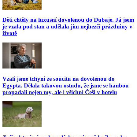
Děti chtěly na luxusní dovolenou do Dubaje. Já jsem
je vzala pod stan a udělala jim nejhezčí prázdniny v
životě
Vzali jsme tchyni ze soucitu na dovolenou do
Egypta. Dělala takovou ostudu, že jsme se hanbou
propadali nejen my, ale i všichni Češi v hotelu