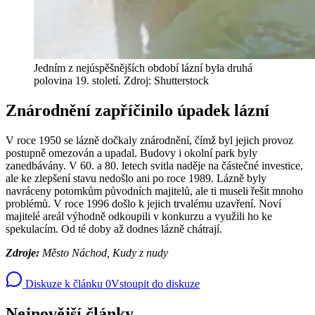
Jedním z nejúspěšnějších období lázní byla druhá
polovina 19. století. Zdroj: Shutterstock
Znárodnění zapříčinilo úpadek lázní
V roce 1950 se lázně dočkaly znárodnění, čímž byl jejich provoz
postupně omezován a upadal. Budovy i okolní park byly
zanedbávány. V 60. a 80. letech svitla naděje na částečné investice,
ale ke zlepšení stavu nedošlo ani po roce 1989. Lázně byly
navráceny potomkům původních majitelů, ale ti museli řešit mnoho
problémů. V roce 1996 došlo k jejich trvalému uzavření. Noví
majitelé areál výhodně odkoupili v konkurzu a využili ho ke
spekulacím. Od té doby až dodnes lázně chátrají.
Zdroje:
Město Náchod, Kudy z nudy
Diskuze k článku
0
Vstoupit do diskuze
Nejnovější články