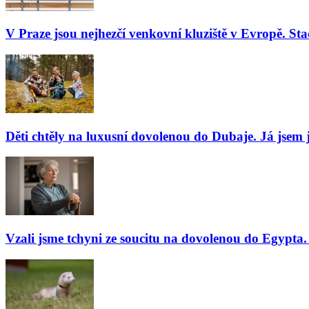
V Praze jsou nejhezčí venkovní kluziště v Evropě. Stač
Děti chtěly na luxusní dovolenou do Dubaje. Já jsem j
Vzali jsme tchyni ze soucitu na dovolenou do Egypta. 