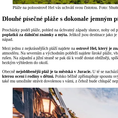
Pláže na poloostrově Hel vás uchvátí svou čistotou. Foto: Shutt
Dlouhé písečné pláže s dokonale jemným p
Procházky podél pláže, pohled na úchvatný západy slunce, nohy od 
poplatků za dálniční známky a mýta.
Jelikož jsou destinace jako je
nápad.
Mezi jednu z nejkrásnějších pláží najdete na
ostrově Hel, který je z
atmosféru. Na severním a východním pobřeží najdete široké pláže, vh
rušen. Na západní a jižní straně se pak dá k vodě dostat obtížněji, spí
hezkým výhledem do okolí.
Obecně
nejoblíbenější pláž je ta městská v Juracie.
U té se nachází
kterou ocení i rodiny s dětmi.
Polsko běžně zpřístupňuje spoustu sv
také mu umožníte strávit dovolenou s vámi, z čehož bude chlupáč n