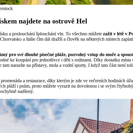
erstock
ískem najdete na ostrově Hel
písku a poslouchání šplouchání vln. To všechno můžete
zažít v létě v
 Chorvatsko a Itálie čím dál dražší a člověk na některých místech zaplat
námý pro své dlouhé písečné pláže, pozvolný vstup do moře a spoust
odné ke koupání pro jednotlivce i děti s rodinami. Díky dostatku místa
še tam narazíte na přístavy, mola a vodní sporty. I když tato část není 
 promenáda a restaurace, díky kterým je zde ve večerních hodinách úž
ých pláží i psům, proto můžete vyrazit na dovolenou i se svým čtyřnohý
epochybně nadšený.