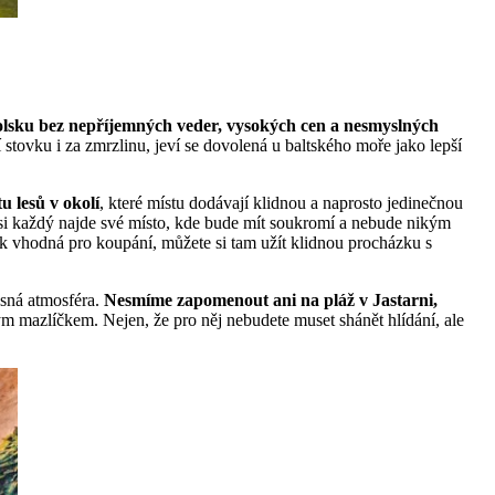
 Polsku bez nepříjemných veder, vysokých cen a nesmyslných
í stovku i za zmrzlinu, jeví se dovolená u baltského moře jako lepší
u lesů v okolí
, které místu dodávají klidnou a naprosto jedinečnou
 si každý najde své místo, kde bude mít soukromí a nebude nikým
tolik vhodná pro koupání, můžete si tam užít klidnou procházku s
asná atmosféra.
Nesmíme zapomenout ani na pláž v Jastarni,
m mazlíčkem. Nejen, že pro něj nebudete muset shánět hlídání, ale