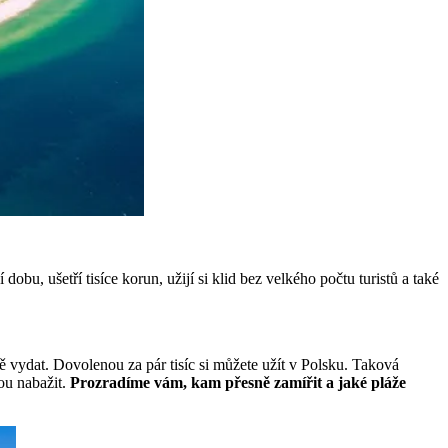
bu, ušetří tisíce korun, užijí si klid bez velkého počtu turistů a také
ně vydat. Dovolenou za pár tisíc si můžete užít v Polsku. Taková
ou nabažit.
Prozradíme vám, kam přesně zamířit a jaké pláže