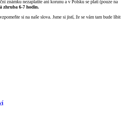
iční známku nezaplatíte ani korunu a v Polsku se platí (pouze na
vá zhruba 6-7 hodin.
zpomeňte si na naše slova. Jsme si jistí, že se vám tam bude líbit
ví