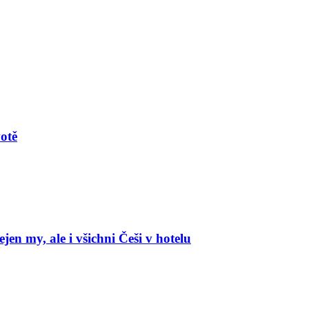
votě
en my, ale i všichni Češi v hotelu