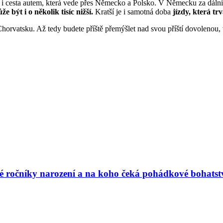
ější i cesta autem, která vede přes Německo a Polsko. V Německu za dáln
 být i o několik tisíc nižší.
Kratší je i samotná doba
jízdy, která tr
horvatsku. Až tedy budete příště přemýšlet nad svou příští dovolenou, v
vé ročníky narození a na koho čeká pohádkové bohatst