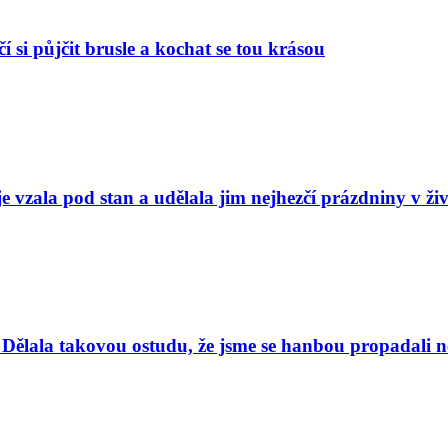
í si půjčit brusle a kochat se tou krásou
e vzala pod stan a udělala jim nejhezčí prázdniny v ži
Dělala takovou ostudu, že jsme se hanbou propadali nej