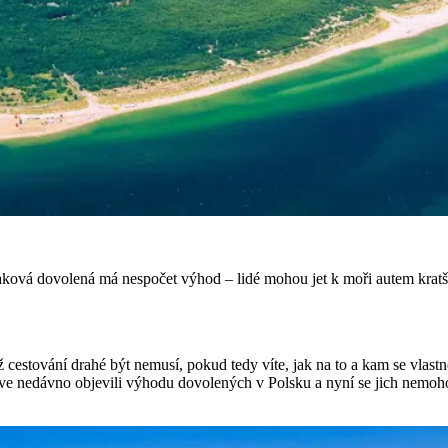
ková dovolená má nespočet výhod – lidé mohou jet k moři autem kratší do
už cestování drahé být nemusí, pokud tedy víte, jak na to a kam se vlast
teprve nedávno objevili výhodu dovolených v Polsku a nyní se jich nemoh