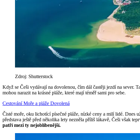
Zdroj: Shutterstock
Když se Češi vydávají na dovolenou, čím dál častěji jezdí na sever. Ta
mohou narazit na krásné pláže, které mají téměř sami pro sebe.
Cestování
Moře a pláže
Dovolená
Čisté moře, oku lichotící písečné pláže, nízké ceny a milí lidé. Dnes 
představa ještě před několika lety nezněla příliš lákavě, Češi však 
patří mezi ty nejoblíbenější.