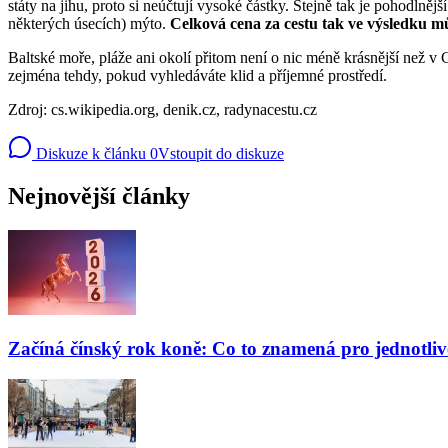
státy na jihu, proto si neúčtují vysoké částky. Stejně tak je pohodln
některých úsecích) mýto.
Celková cena za cestu tak ve výsledku může
Baltské moře, pláže ani okolí přitom není o nic méně krásnější než v C
zejména tehdy, pokud vyhledáváte klid a příjemné prostředí.
Zdroj: cs.wikipedia.org, denik.cz, radynacestu.cz
Diskuze k článku
0
Vstoupit do diskuze
Nejnovější články
Začíná čínský rok koně: Co to znamená pro jednotli