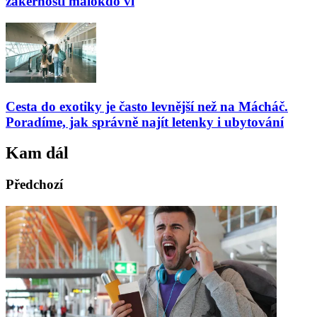
zákeřnosti málokdo ví
Cesta do exotiky je často levnější než na Mácháč.
Poradíme, jak správně najít letenky i ubytování
Kam dál
Předchozí