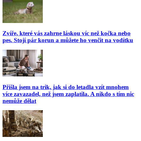
Zvíře, které vás zahrne láskou víc než kočka nebo
pes. Stojí pár korun a můžete ho venčit na vodítku
Přišla jsem na trik, jak si do letadla vzít mnohem
více zavazadel, než jsem zaplatila. A nikdo s tím nic
nemůže dělat