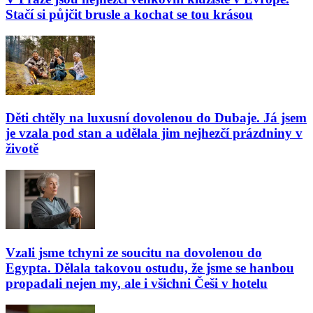
Stačí si půjčit brusle a kochat se tou krásou
Děti chtěly na luxusní dovolenou do Dubaje. Já jsem
je vzala pod stan a udělala jim nejhezčí prázdniny v
životě
Vzali jsme tchyni ze soucitu na dovolenou do
Egypta. Dělala takovou ostudu, že jsme se hanbou
propadali nejen my, ale i všichni Češi v hotelu