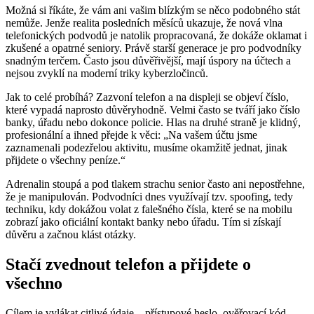
Možná si říkáte, že vám ani vašim blízkým se něco podobného stát
nemůže. Jenže realita posledních měsíců ukazuje, že nová vlna
telefonických podvodů je natolik propracovaná, že dokáže oklamat i
zkušené a opatrné seniory. Právě starší generace je pro podvodníky
snadným terčem. Často jsou důvěřivější, mají úspory na účtech a
nejsou zvyklí na moderní triky kyberzločinců.
Jak to celé probíhá? Zazvoní telefon a na displeji se objeví číslo,
které vypadá naprosto důvěryhodně. Velmi často se tváří jako číslo
banky, úřadu nebo dokonce policie. Hlas na druhé straně je klidný,
profesionální a ihned přejde k věci: „Na vašem účtu jsme
zaznamenali podezřelou aktivitu, musíme okamžitě jednat, jinak
přijdete o všechny peníze.“
Adrenalin stoupá a pod tlakem strachu senior často ani nepostřehne,
že je manipulován. Podvodníci dnes využívají tzv. spoofing, tedy
techniku, kdy dokážou volat z falešného čísla, které se na mobilu
zobrazí jako oficiální kontakt banky nebo úřadu. Tím si získají
důvěru a začnou klást otázky.
Stačí zvednout telefon a přijdete o
všechno
Cílem je vylákat citlivé údaje – přístupové heslo, ověřovací kód,