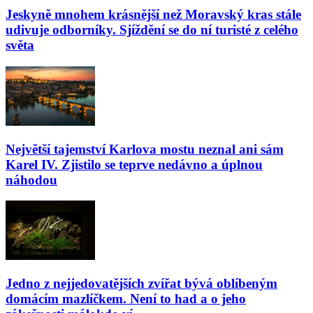
Jeskyně mnohem krásnější než Moravský kras stále
udivuje odborníky. Sjíždění se do ní turisté z celého
světa
Největší tajemství Karlova mostu neznal ani sám
Karel IV. Zjistilo se teprve nedávno a úplnou
náhodou
Jedno z nejjedovatějších zvířat bývá oblíbeným
domácím mazlíčkem. Není to had a o jeho