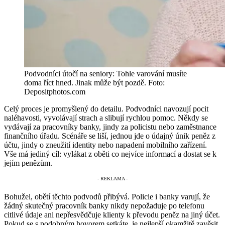
Podvodníci útočí na seniory: Tohle varování musíte
doma říct hned. Jinak může být pozdě. Foto:
Depositphotos.com
Celý proces je promyšlený do detailu. Podvodníci navozují pocit
naléhavosti, vyvolávají strach a slibují rychlou pomoc. Někdy se
vydávají za pracovníky banky, jindy za policistu nebo zaměstnance
finančního úřadu. Scénáře se liší, jednou jde o údajný únik peněz z
účtu, jindy o zneužití identity nebo napadení mobilního zařízení.
Vše má jediný cíl: vylákat z oběti co nejvíce informací a dostat se k
jejím penězům.
Bohužel, obětí těchto podvodů přibývá. Policie i banky varují, že
žádný skutečný pracovník banky nikdy nepožaduje po telefonu
citlivé údaje ani nepřesvědčuje klienty k převodu peněz na jiný účet.
Pokud se s podobným hovorem setkáte, je nejlepší okamžitě zavěsit