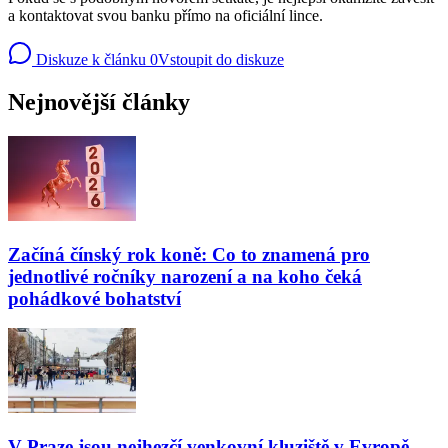
a kontaktovat svou banku přímo na oficiální lince.
Diskuze k článku
0
Vstoupit do diskuze
Nejnovější články
Začíná čínský rok koně: Co to znamená pro
jednotlivé ročníky narození a na koho čeká
pohádkové bohatství
V Praze jsou nejhezčí venkovní kluziště v Evropě.