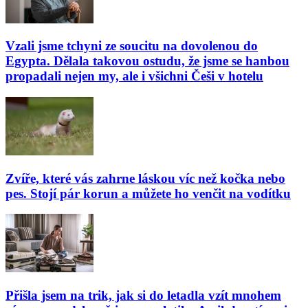
Vzali jsme tchyni ze soucitu na dovolenou do
Egypta. Dělala takovou ostudu, že jsme se hanbou
propadali nejen my, ale i všichni Češi v hotelu
Zvíře, které vás zahrne láskou víc než kočka nebo
pes. Stojí pár korun a můžete ho venčit na vodítku
Přišla jsem na trik, jak si do letadla vzít mnohem