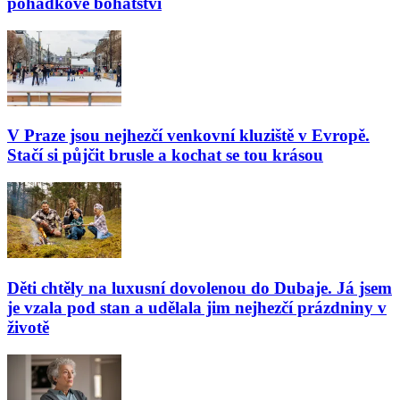
pohádkové bohatství
V Praze jsou nejhezčí venkovní kluziště v Evropě.
Stačí si půjčit brusle a kochat se tou krásou
Děti chtěly na luxusní dovolenou do Dubaje. Já jsem
je vzala pod stan a udělala jim nejhezčí prázdniny v
životě