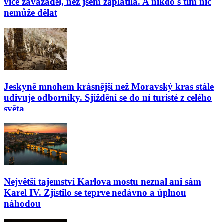
více zavazadel, než jsem zaplatila. A nikdo s tím nic
nemůže dělat
Jeskyně mnohem krásnější než Moravský kras stále
udivuje odborníky. Sjíždění se do ní turisté z celého
světa
Největší tajemství Karlova mostu neznal ani sám
Karel IV. Zjistilo se teprve nedávno a úplnou
náhodou