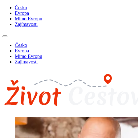
Česko
Evropa
Mimo Evropu
Zajímavosti
Česko
Evropa
Mimo Evropu
Zajímavosti