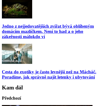
Jedno z nejjedovatějších zvířat bývá oblíbeným
domácím mazlíčkem. Není to had a o jeho
zákeřnosti málokdo ví
Cesta do exotiky je často levnější než na Mácháč.
Poradíme, jak správně najít letenky i ubytování
Kam dál
Předchozí