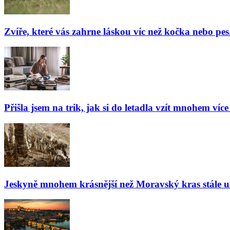
Zvíře, které vás zahrne láskou víc než kočka nebo pes
Přišla jsem na trik, jak si do letadla vzít mnohem více
Jeskyně mnohem krásnější než Moravský kras stále udiv