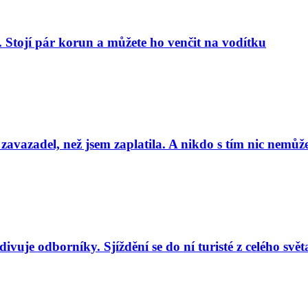
. Stojí pár korun a můžete ho venčit na vodítku
 zavazadel, než jsem zaplatila. A nikdo s tím nic nemůže
uje odborníky. Sjíždění se do ní turisté z celého svět