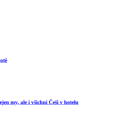
votě
en my, ale i všichni Češi v hotelu