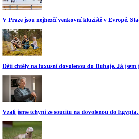
V Praze jsou nejhezčí venkovní kluziště v Evropě. Stač
Děti chtěly na luxusní dovolenou do Dubaje. Já jsem j
Vzali jsme tchyni ze soucitu na dovolenou do Egypta. 