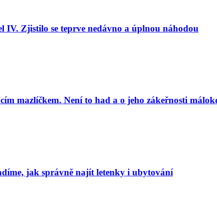
l IV. Zjistilo se teprve nedávno a úplnou náhodou
cím mazlíčkem. Není to had a o jeho zákeřnosti málok
adíme, jak správně najít letenky i ubytování