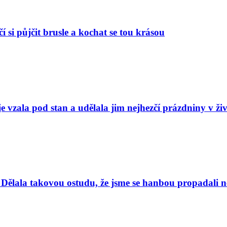
í si půjčit brusle a kochat se tou krásou
e vzala pod stan a udělala jim nejhezčí prázdniny v ži
Dělala takovou ostudu, že jsme se hanbou propadali nej