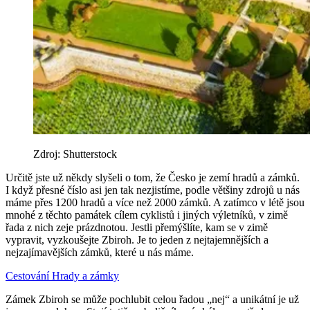
Zdroj: Shutterstock
Určitě jste už někdy slyšeli o tom, že Česko je zemí hradů a zámků.
I když přesné číslo asi jen tak nezjistíme, podle většiny zdrojů u nás
máme přes 1200 hradů a více než 2000 zámků. A zatímco v létě jsou
mnohé z těchto památek cílem cyklistů i jiných výletníků, v zimě
řada z nich zeje prázdnotou. Jestli přemýšlíte, kam se v zimě
vypravit, vyzkoušejte Zbiroh. Je to jeden z nejtajemnějších a
nejzajímavějších zámků, které u nás máme.
Cestování
Hrady a zámky
Zámek Zbiroh se může pochlubit celou řadou „nej“ a unikátní je už