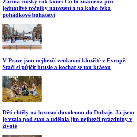
Začíná čínský rok koně: Co to znamená pro
jednotlivé ročníky narození a na koho čeká
pohádkové bohatství
V Praze jsou nejhezčí venkovní kluziště v Evropě.
Stačí si půjčit brusle a kochat se tou krásou
Děti chtěly na luxusní dovolenou do Dubaje. Já jsem
je vzala pod stan a udělala jim nejhezčí prázdniny v
životě