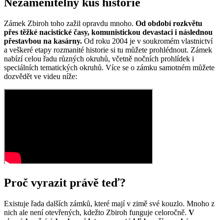
Nezaměnitelný kus historie
Zámek Zbiroh toho zažil opravdu mnoho.
Od období rozkvětu
přes těžké nacistické časy, komunistickou devastaci i následnou
přestavbou na kasárny.
Od roku 2004 je v soukromém vlastnictví
a veškeré etapy rozmanité historie si tu můžete prohlédnout. Zámek
nabízí celou řadu různých okruhů, včetně nočních prohlídek i
speciálních tematických okruhů. Více se o zámku samotném můžete
dozvědět ve videu níže:
Proč vyrazit právě teď?
Existuje řada dalších zámků, které mají v zimě své kouzlo. Mnoho z
nich ale není otevřených, kdežto Zbiroh funguje celoročně.
V