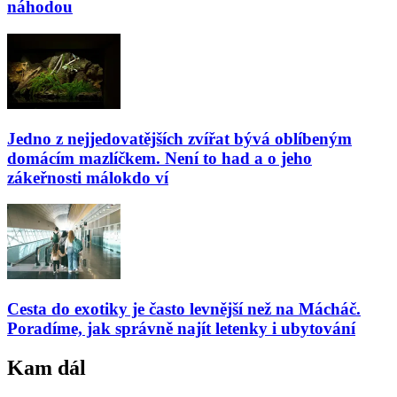
náhodou
Jedno z nejjedovatějších zvířat bývá oblíbeným
domácím mazlíčkem. Není to had a o jeho
zákeřnosti málokdo ví
Cesta do exotiky je často levnější než na Mácháč.
Poradíme, jak správně najít letenky i ubytování
Kam dál