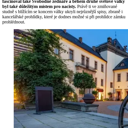
fascinoval také Svobodné zednáře a během druhé světové války
byl také důležitým místem pro nacisty.
Právě ti ve zmiňované
studně s blížícím se koncem války ukryli nejrůznější spisy, zbraně i
kancelářské prohlídky, které je dodnes možné si při prohlídce zámku
prohlédnout.