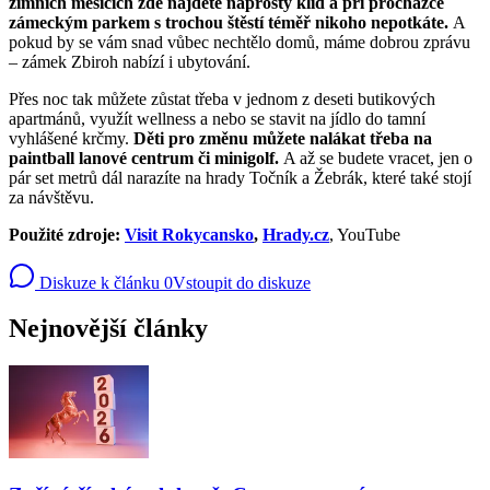
zimních měsících zde najdete naprostý klid a při procházce
zámeckým parkem s trochou štěstí téměř nikoho nepotkáte.
A
pokud by se vám snad vůbec nechtělo domů, máme dobrou zprávu
– zámek Zbiroh nabízí i ubytování.
Přes noc tak můžete zůstat třeba v jednom z deseti butikových
apartmánů, využít wellness a nebo se stavit na jídlo do tamní
vyhlášené krčmy.
Děti pro změnu můžete nalákat třeba na
paintball lanové centrum či minigolf.
A až se budete vracet, jen o
pár set metrů dál narazíte na hrady Točník a Žebrák, které také stojí
za návštěvu.
Použité zdroje:
Visit Rokycansko
,
Hrady.cz
, YouTube
Diskuze k článku
0
Vstoupit do diskuze
Nejnovější články