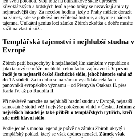
jen svou polohou. Stojí totiž na buližníkové skále uprostřed
křivoklátských a brdských lesů a jeho brány se nezavírají ani v ty
nejmrazivější dny. Za necelou hodinu jízdy z Prahy můžete dorazit
na zámek, kde se potkává neuvěřitelná historie, alchymie i nádech
tajemna. Unikátní genius loci zámku Zbiroh zkrátka a dobře musíte
zažít na vlastní kůži.
Templářská tajemství i nejhlubší studna v
Evropě
Zbiroh patří bezpochyby k nejzáhadnějším zámkům v republice a
jako takový se může pochlubit celou řadou zajímavostí.
V první
řadě je to nejstarší české šlechtické sídlo, jehož historie sahá až
do 12. století
. Za tu dobu se na zámku vystřídala celá řada
panovníků evropského významu – od Přemysla Otakara II. přes
Karla IV. až po Rudolfa II.
Při návštěvě narazíte na nejhlubší hradní studnu v Evropě, nejstarší
samostatně stojící věž i nejvýše položenou vinici v Česku.
Jedním z
největších lákadel je také příběh o templářských rytířích, kteří
zde měli hlavní sídlo.
Podle jedné z mnoha legend je právě na zámku Zbiroh ukrytý i
templářský poklad, který se však dodnes nenašel.
Zámek však