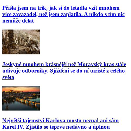
Přišla jsem na trik, jak si do letadla vzít mnohem
více zavazadel, než jsem zaplatila. A nikdo s tím nic
nemůže dělat
Jeskyně mnohem krásnější než Moravský kras stále
udivuje odborníky. Sjíždění se do ní turisté z celého
světa
Největší tajemství Karlova mostu neznal ani sám
Karel IV. Zjistilo se teprve nedávno a úplnou