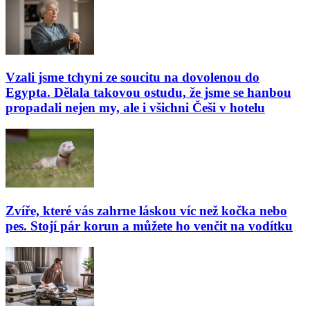
Vzali jsme tchyni ze soucitu na dovolenou do
Egypta. Dělala takovou ostudu, že jsme se hanbou
propadali nejen my, ale i všichni Češi v hotelu
Zvíře, které vás zahrne láskou víc než kočka nebo
pes. Stojí pár korun a můžete ho venčit na vodítku