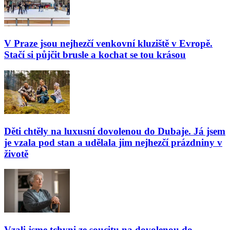
V Praze jsou nejhezčí venkovní kluziště v Evropě.
Stačí si půjčit brusle a kochat se tou krásou
Děti chtěly na luxusní dovolenou do Dubaje. Já jsem
je vzala pod stan a udělala jim nejhezčí prázdniny v
životě
Vzali jsme tchyni ze soucitu na dovolenou do