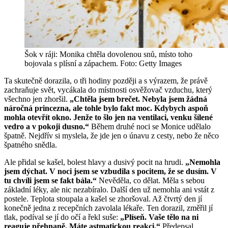
Šok v ráji: Monika chtěla dovolenou snů, místo toho
bojovala s plísní a zápachem. Foto: Getty Images
Ta skutečně dorazila, o tři hodiny později a s výrazem, že právě
zachraňuje svět, vycákala do místnosti osvěžovač vzduchu, který
všechno jen zhoršil.
„Chtěla jsem brečet. Nebyla jsem žádná
náročná princezna, ale tohle bylo fakt moc. Kdybych aspoň
mohla otevřít okno. Jenže to šlo jen na ventilaci, venku šílené
vedro a v pokoji dusno.“
Během druhé noci se Monice udělalo
špatně. Nejdřív si myslela, že jde jen o únavu z cesty, nebo že něco
špatného snědla.
Ale přidal se kašel, bolest hlavy a dusivý pocit na hrudi.
„Nemohla
jsem dýchat. V noci jsem se vzbudila s pocitem, že se dusím. V
tu chvíli jsem se fakt bála.“
Nevěděla, co dělat. Měla s sebou
základní léky, ale nic nezabíralo. Další den už nemohla ani vstát z
postele. Teplota stoupala a kašel se zhoršoval. Až čtvrtý den jí
konečně jedna z recepčních zavolala lékaře. Ten dorazil, změřil jí
tlak, podíval se jí do očí a řekl suše:
„Plíseň. Vaše tělo na ni
reaguje přehnaně. Máte astmatickou reakci.“
Předepsal