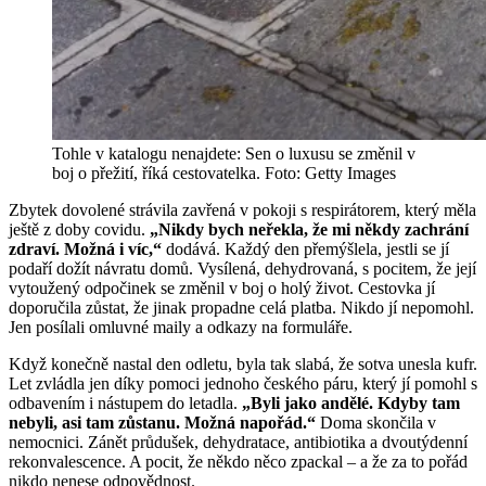
Tohle v katalogu nenajdete: Sen o luxusu se změnil v
boj o přežití, říká cestovatelka. Foto: Getty Images
Zbytek dovolené strávila zavřená v pokoji s respirátorem, který měla
ještě z doby covidu.
„Nikdy bych neřekla, že mi někdy zachrání
zdraví. Možná i víc,“
dodává. Každý den přemýšlela, jestli se jí
podaří dožít návratu domů. Vysílená, dehydrovaná, s pocitem, že její
vytoužený odpočinek se změnil v boj o holý život. Cestovka jí
doporučila zůstat, že jinak propadne celá platba. Nikdo jí nepomohl.
Jen posílali omluvné maily a odkazy na formuláře.
Když konečně nastal den odletu, byla tak slabá, že sotva unesla kufr.
Let zvládla jen díky pomoci jednoho českého páru, který jí pomohl s
odbavením i nástupem do letadla.
„Byli jako andělé. Kdyby tam
nebyli, asi tam zůstanu. Možná napořád.“
Doma skončila v
nemocnici. Zánět průdušek, dehydratace, antibiotika a dvoutýdenní
rekonvalescence. A pocit, že někdo něco zpackal – a že za to pořád
nikdo nenese odpovědnost.