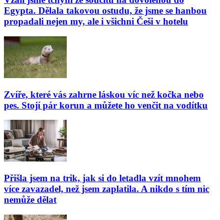
Egypta. Dělala takovou ostudu, že jsme se hanbou
propadali nejen my, ale i všichni Češi v hotelu
Zvíře, které vás zahrne láskou víc než kočka nebo
pes. Stojí pár korun a můžete ho venčit na vodítku
Přišla jsem na trik, jak si do letadla vzít mnohem
více zavazadel, než jsem zaplatila. A nikdo s tím nic
nemůže dělat