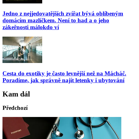
Jedno z nejjedovatějších zvířat bývá oblíbeným
domácím mazlíčkem. Není to had a o jeho
zákeřnosti málokdo ví
Cesta do exotiky je často levnější než na Mácháč.
Poradíme, jak správně najít letenky i ubytování
Kam dál
Předchozí