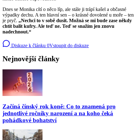
Dnes se Monika cítí o něco líp, ale stále ji trápí kašel a občasné
výpadky dechu. A ten hlavní sen – o krásné dovolené u moře – ten
je pryč.
„Nechci to v sobě dusit. Možná se mi bude zase někdy
chtít balit kufry. Ale teď ne. Teď se snažím jen znovu
nadechnout.“
Diskuze k článku
0
Vstoupit do diskuze
Nejnovější články
Začíná čínský rok koně: Co to znamená pro
jednotlivé ročníky narození a na koho čeká
pohádkové bohatství