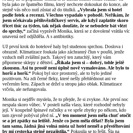
byla jako ze špatného filmu, který nechcete dokoukat do konce, ale
stejně vás něco nutí zůstat až do titulků.
„Vybrala jsem si hotel
podle fotek a recenzí. Všechno vypadalo v pohodě. Neříkám, že
jsem očekávala pětihvězdičkový servis, ale když zaplatíte skoro
třicet tisíc za týden, tak nějak doufáte, že se nebudete bát vlézt
do sprchy,“
začíná vyprávět Monika, která se z dovolené vrátila víc
unavená než odjížděla. A s antibiotiky.
Už první krok do hotelové haly byl studenou sprchou. Doslova i
obrazně. Klimatizace foukala jako záchranný člun v poušti, jenže
vzduch měl zvláštní pach. Takový ten zatuchlý, který vám
připomene sklepy z dětství.
„Říkala jsem si – dobrý, tohle ještě
zkousnu. Asi tu prostě není úplně nově vymalováno. Ale bylo to
horší a horší.“
Pokoj byl sice prostorný, ale to bylo jediné
pozitivum. Na zdi černé fleky, které nešly přehlédnout ani ve
večerním šeru. Zápach se držel u stropu jako oblak. Klimatizace
vrčela, ale nefungovala.
Monika si nejdřív myslela, že to přejde, že si zvykne. Ale první noc
nespala skoro vůbec. V posteli našla vlasy, které rozhodně nebyly
její. V koupelně špinavé ručníky a ve sprše zbytky po někom, kdo
tam zjevně pobýval před ní.
„V ten moment jsem měla chuť otočit
se a jet zpátky na letiště. Jenže co jsem měla dělat? Byla jsem
tam sama, žádná jiná volná místa už hotel neměl a přestěhování
by mi cestovka stejně nezajistila.“
Pokusila se to řešit. Šla na