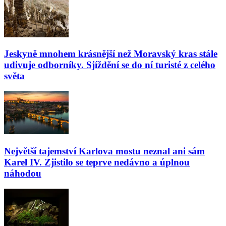
Jeskyně mnohem krásnější než Moravský kras stále
udivuje odborníky. Sjíždění se do ní turisté z celého
světa
Největší tajemství Karlova mostu neznal ani sám
Karel IV. Zjistilo se teprve nedávno a úplnou
náhodou