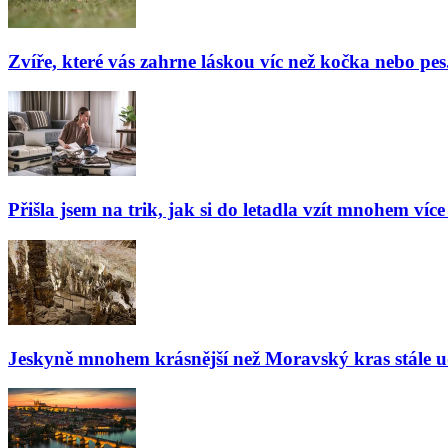
Zvíře, které vás zahrne láskou víc než kočka nebo pes
Přišla jsem na trik, jak si do letadla vzít mnohem více
Jeskyně mnohem krásnější než Moravský kras stále udiv