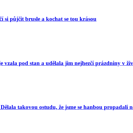
í si půjčit brusle a kochat se tou krásou
e vzala pod stan a udělala jim nejhezčí prázdniny v ži
Dělala takovou ostudu, že jsme se hanbou propadali nej