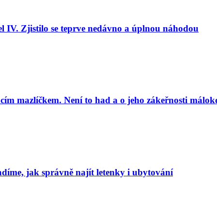
l IV. Zjistilo se teprve nedávno a úplnou náhodou
cím mazlíčkem. Není to had a o jeho zákeřnosti málok
adíme, jak správně najít letenky i ubytování