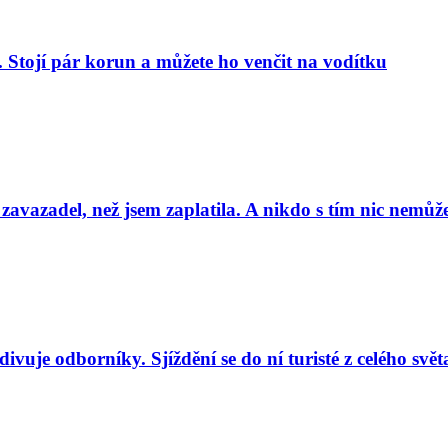
. Stojí pár korun a můžete ho venčit na vodítku
 zavazadel, než jsem zaplatila. A nikdo s tím nic nemůže
uje odborníky. Sjíždění se do ní turisté z celého svět