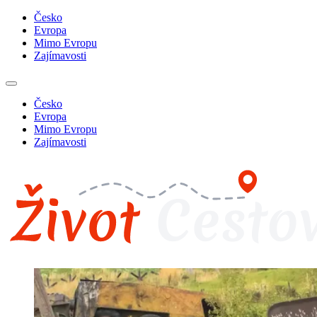
Česko
Evropa
Mimo Evropu
Zajímavosti
Česko
Evropa
Mimo Evropu
Zajímavosti