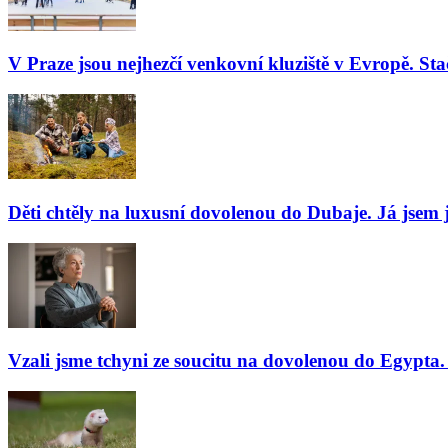
V Praze jsou nejhezčí venkovní kluziště v Evropě. Stač
Děti chtěly na luxusní dovolenou do Dubaje. Já jsem j
Vzali jsme tchyni ze soucitu na dovolenou do Egypta. 