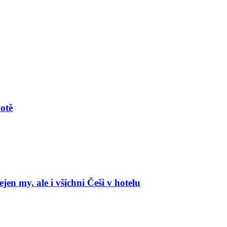
votě
en my, ale i všichni Češi v hotelu