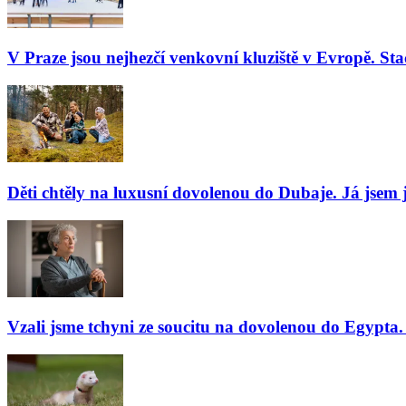
V Praze jsou nejhezčí venkovní kluziště v Evropě. Stač
Děti chtěly na luxusní dovolenou do Dubaje. Já jsem j
Vzali jsme tchyni ze soucitu na dovolenou do Egypta. 