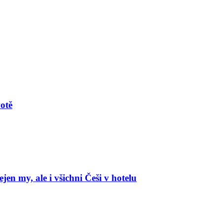
votě
en my, ale i všichni Češi v hotelu