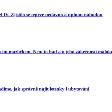
l IV. Zjistilo se teprve nedávno a úplnou náhodou
cím mazlíčkem. Není to had a o jeho zákeřnosti málok
adíme, jak správně najít letenky i ubytování