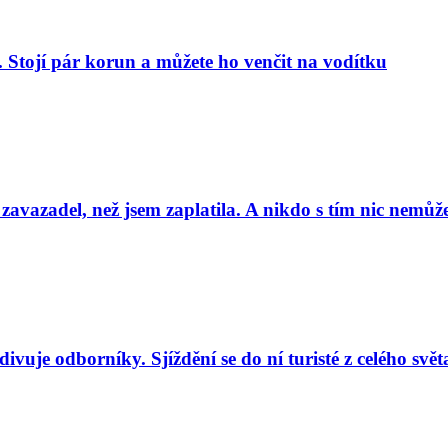
. Stojí pár korun a můžete ho venčit na vodítku
 zavazadel, než jsem zaplatila. A nikdo s tím nic nemůže
uje odborníky. Sjíždění se do ní turisté z celého svět