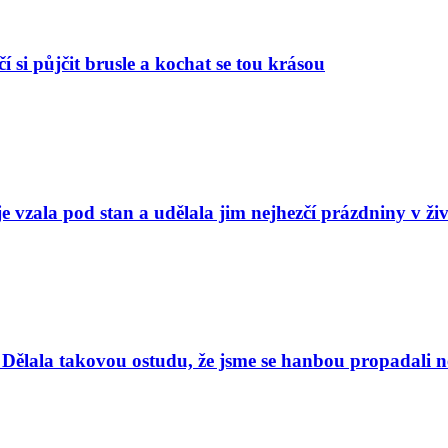
í si půjčit brusle a kochat se tou krásou
e vzala pod stan a udělala jim nejhezčí prázdniny v ži
Dělala takovou ostudu, že jsme se hanbou propadali nej