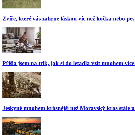
Zvíře, které vás zahrne láskou víc než kočka nebo pes
Přišla jsem na trik, jak si do letadla vzít mnohem více
Jeskyně mnohem krásnější než Moravský kras stále udiv