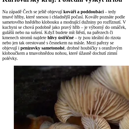
Na západě Čech se ještě objevují
kováři a poddoubáci
– tedy
tmavé hřiby, které snesou i chladnější počasí. Kováře poznáte podle
sametového hnědého klobouku a modrající dužniny po rozříznutí. V
kuchyni se chová podobně jako pravý hřib – je výborný do omáček,
gulášů nebo na sušení. Když budete mít štěstí, na pařezech či
kmenech stromů najdete
hlívy ústřičné
– ty jsou ideální do rizota
nebo jen tak orestované s česnekem na másle. Mezi pařezy se
objevují i
penízovky sametonohé
, drobné houbičky s oranžovým
kloboučkem a tmavohnědou nohou, které úžasně dochutí zimní
polévky.