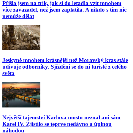
Přišla jsem na trik, jak si do letadla vzít mnohem
více zavazadel, než jsem zaplatila. A nikdo s tím nic
nemůže dělat
Jeskyně mnohem krásnější než Moravský kras stále
udivuje odborníky. Sjíždění se do ní turisté z celého
světa
Největší tajemství Karlova mostu neznal ani sám
Karel IV. Zjistilo se teprve nedávno a úplnou
náhodou