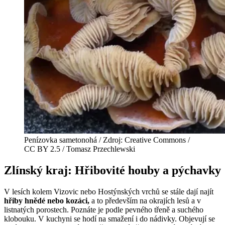
Penízovka sametonohá / Zdroj: Creative Commons /
CC BY 2.5 / Tomasz Przechlewski
Zlínský kraj: Hřibovité houby a pýchavky
V lesích kolem Vizovic nebo Hostýnských vrchů se stále dají najít
hřiby hnědé nebo kozáci,
a to především na okrajích lesů a v
listnatých porostech. Poznáte je podle pevného třeně a suchého
klobouku. V kuchyni se hodí na smažení i do nádivky. Objevují se