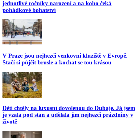
jednotlivé ročníky narození a na koho čeká
pohádkové bohatství
V Praze jsou nejhezčí venkovní kluziště v Evropě.
Stačí si půjčit brusle a kochat se tou krásou
Děti chtěly na luxusní dovolenou do Dubaje. Já jsem
je vzala pod stan a udělala jim nejhezčí prázdniny v
životě