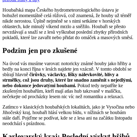
Houbařská mapa Českého hydrometeorologického ústavu je
bohužel momentálně celá růžová, což znamená, že houby už téměř
nikde nerostou. Úplně nejméně se s nimi setkáme v horských
oblastech, kde minulý víkend mrzlo a sněžilo. Houbaři se přesto
nevzdávají a snaží se z lesů vyškrabat poslední zbytky přírodních
pokladů, které lze zavařit nebo přidat do omáček a masových směsí.
Podzim jen pro zkušené
Na úvod vás musíme varovat: notoricky známé houby jako hřiby a
bedly na konci října v lesích najdete jen vzácně. V tomto období se
sbírají hlavně
čirůvky, václavky, lišky nálevkovité, hlívy a
strmělky, což jsou druhy, které lze snadno zaměnit s nejedlými,
nebo dokonce jedovatými houbami.
Pokud tedy nepatříte ke
zkušeným houbařům, kteří mají atlas hub takzvaně v malíčku,
nečekejte od procházky lesem nic víc než romantiku a relaxaci.
Zatímco v klasických houbařských lokalitách, jako je Vysočina nebo
Jihočeský kraj, houbaři hlásí velkou bídu, v nížinách se houbám
stále daří. Pojďme se podívat, kde se z lesa ani na začátku listopadu
neodchází s prázdnou.
Karlovarský kraj: Poslední výskyt hřibů