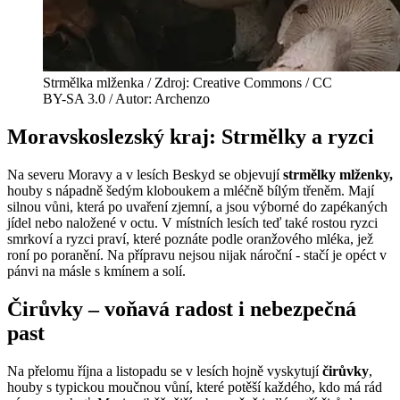
Strmělka mlženka / Zdroj: Creative Commons / CC
BY-SA 3.0 / Autor: Archenzo
Moravskoslezský kraj: Strmělky a ryzci
Na severu Moravy a v lesích Beskyd se objevují
strmělky mlženky,
houby s nápadně šedým kloboukem a mléčně bílým třeněm. Mají
silnou vůni, která po uvaření zjemní, a jsou výborné do zapékaných
jídel nebo naložené v octu. V místních lesích teď také rostou ryzci
smrkoví a ryzci praví, které poznáte podle oranžového mléka, jež
roní po poranění. Na přípravu nejsou nijak nároční - stačí je opéct v
pánvi na másle s kmínem a solí.
Čirůvky – voňavá radost i nebezpečná
past
Na přelomu října a listopadu se v lesích hojně vyskytují
čirůvky
,
houby s typickou moučnou vůní, které potěší každého, kdo má rád