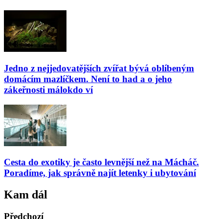
Jedno z nejjedovatějších zvířat bývá oblíbeným
domácím mazlíčkem. Není to had a o jeho
zákeřnosti málokdo ví
Cesta do exotiky je často levnější než na Mácháč.
Poradíme, jak správně najít letenky i ubytování
Kam dál
Předchozí