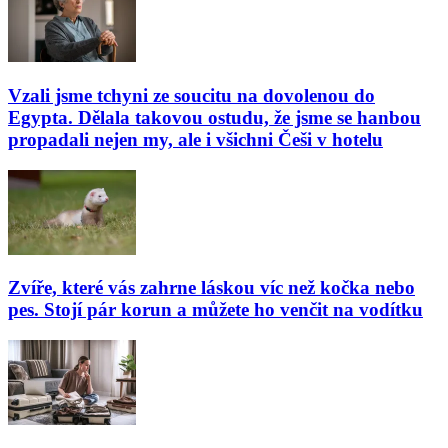
Vzali jsme tchyni ze soucitu na dovolenou do
Egypta. Dělala takovou ostudu, že jsme se hanbou
propadali nejen my, ale i všichni Češi v hotelu
Zvíře, které vás zahrne láskou víc než kočka nebo
pes. Stojí pár korun a můžete ho venčit na vodítku