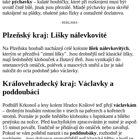
také
pýchavky
– kulaté houbičky, které při rozkrojení musí být
uvnitř čistě bílé, jinak jsou přezrálé. Mladé pýchavky jsou skvělé
nakrájené na plátky, obalené jako řízky a osmažené dozlatova.
Plzeňský kraj: Lišky nálevkovité
Na Plzeňsku houbaři nacházejí celé kolonie
lišek nálevkovitých
,
kterým se přezdívá "zimní lišky". Jsou drobnější než klasické lišky,
mají šedohnědý klobouček a žlutavý třeň. Jsou vynikající do
smetanových omáček, polévek a masových směsí a lze je také
naložit do octa podobně jako václavky.
Královehradecký kraj: Václavky a
poddoubáci
Podhůří Krkonoš a lesy kolem Hradce Králové teď přejí
václavkám
– drobným houbám rostoucím v trsech na pařezech a kořenech
stromů. Poznáte je podle hnědého klobouku s šupinkami a bílého
prstýnku na nožce. Před kuchyňským zpracováním je nutné je aspoň
15 minut povařit. Tradičně se přidávají do omáček nebo zavařují.
Pokud se vám poštěstí narazit i na
poddoubáky
, rozhodně je
nasbírejte – jsou dokonce aromatičtější než klasické hřiby a hodí se