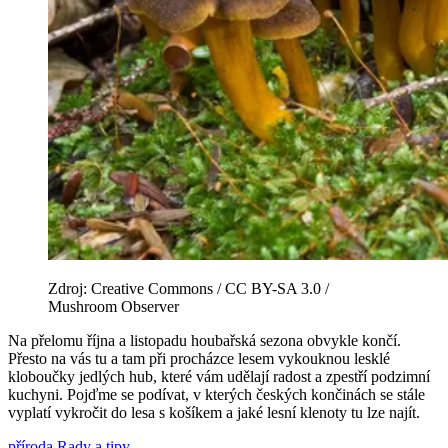
Zdroj: Creative Commons / CC BY-SA 3.0 /
Mushroom Observer
Na přelomu října a listopadu houbařská sezona obvykle končí.
Přesto na vás tu a tam při procházce lesem vykouknou lesklé
kloboučky jedlých hub, které vám udělají radost a zpestří podzimní
kuchyni. Pojďme se podívat, v kterých českých končinách se stále
vyplatí vykročit do lesa s košíkem a jaké lesní klenoty tu lze najít.
příroda
Rady a tipy