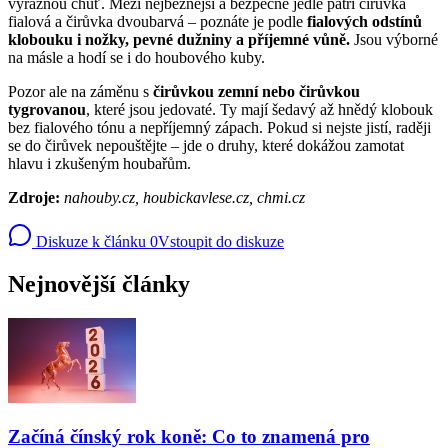
výraznou chuť. Mezi nejběžnější a bezpečně jedlé patří čirůvka
fialová a čirůvka dvoubarvá – poznáte je podle
fialových odstínů
klobouku i nožky, pevné dužniny a příjemné vůně.
Jsou výborné
na másle a hodí se i do houbového kuby.
Pozor ale na záměnu s
čirůvkou zemní nebo čirůvkou
tygrovanou
, které jsou jedovaté. Ty mají šedavý až hnědý klobouk
bez fialového tónu a nepříjemný zápach. Pokud si nejste jistí, raději
se do čirůvek nepouštějte – jde o druhy, které dokážou zamotat
hlavu i zkušeným houbařům.
Zdroje:
nahouby.cz, houbickavlese.cz, chmi.cz
Diskuze k článku
0
Vstoupit do diskuze
Nejnovější články
Začíná čínský rok koně: Co to znamená pro