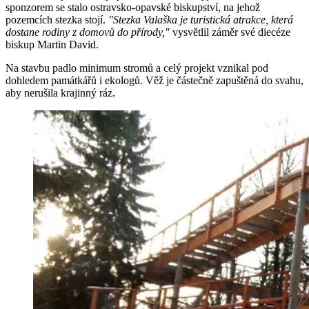
sponzorem se stalo ostravsko-opavské biskupství, na jehož
pozemcích stezka stojí.
"Stezka Valaška je turistická atrakce, která
dostane rodiny z domovů do přírody,"
vysvětlil záměr své diecéze
biskup Martin David.
Na stavbu padlo minimum stromů a celý projekt vznikal pod
dohledem památkářů i ekologů. Věž je částečně zapuštěná do svahu,
aby nerušila krajinný ráz.