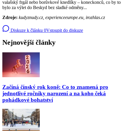
valašský frgál nebo borůvkové knedlíky – koneckonců, co by to
bylo za výlet do Beskyd bez sladké odměny...
Zdroje:
kudyznudy.cz, experienceeurope.eu, irozhlas.cz
Diskuze k článku
0
Vstoupit do diskuze
Nejnovější články
Začíná čínský rok koně: Co to znamená pro
jednotlivé ročníky narození a na koho čeká
pohádkové bohatství