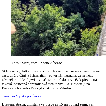
Zdroj: Mapy.com / Zdeněk Řezáč
Skleněné vyhlídky a visuté chodníky nad propastmi známe hlavně z
cestopisů o Číně a Himalájích. Sotva nás napadne, že se něco
takového může objevit i v naší skromné domovině. A přeci u nás
taková jedinečná adrenalinová stezka vznikla. Najdete ji na
Pustevnách v srdci Beskyd a říká se jí Valaška.
Turistika
Výlety po Česku
Dřevěná stezka, umístěná ve výšce až 15 metrů nad zemí, vás