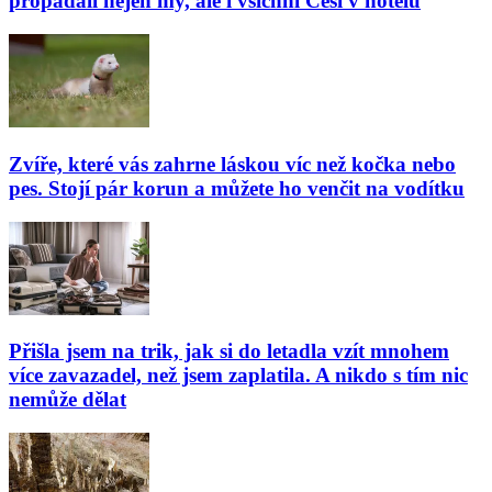
propadali nejen my, ale i všichni Češi v hotelu
Zvíře, které vás zahrne láskou víc než kočka nebo
pes. Stojí pár korun a můžete ho venčit na vodítku
Přišla jsem na trik, jak si do letadla vzít mnohem
více zavazadel, než jsem zaplatila. A nikdo s tím nic
nemůže dělat