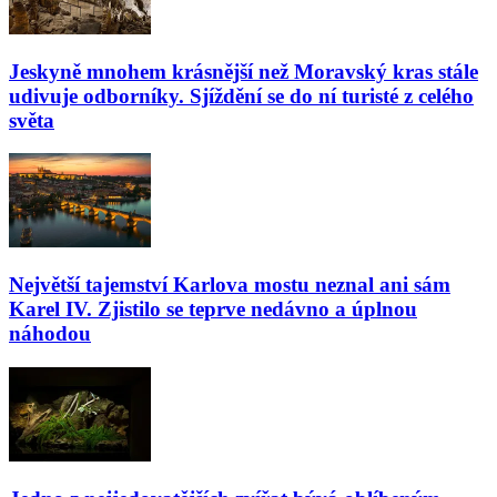
Jeskyně mnohem krásnější než Moravský kras stále
udivuje odborníky. Sjíždění se do ní turisté z celého
světa
Největší tajemství Karlova mostu neznal ani sám
Karel IV. Zjistilo se teprve nedávno a úplnou
náhodou