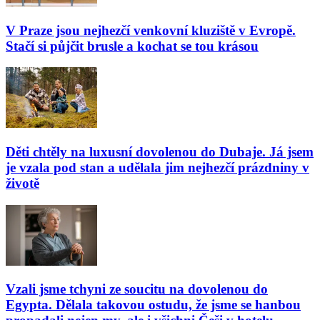
V Praze jsou nejhezčí venkovní kluziště v Evropě.
Stačí si půjčit brusle a kochat se tou krásou
Děti chtěly na luxusní dovolenou do Dubaje. Já jsem
je vzala pod stan a udělala jim nejhezčí prázdniny v
životě
Vzali jsme tchyni ze soucitu na dovolenou do
Egypta. Dělala takovou ostudu, že jsme se hanbou