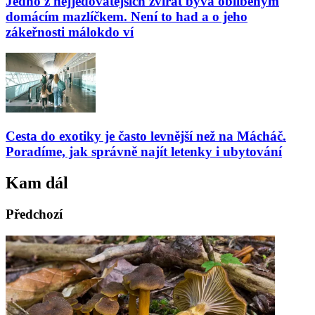
Jedno z nejjedovatějších zvířat bývá oblíbeným
domácím mazlíčkem. Není to had a o jeho
zákeřnosti málokdo ví
Cesta do exotiky je často levnější než na Mácháč.
Poradíme, jak správně najít letenky i ubytování
Kam dál
Předchozí