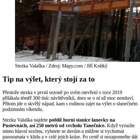
Stezka Valaška / Zdroj: Mapy.com / Jiří Krátký
Tip na výlet, který stojí za to
Přestože stezka v první sezoně po svém otevření v roce 2019
přilákala téměř 300 tisíc návštěvníků, dnes se o ní už moc nemluví.
Přitom jde o skvělý nápad, kam s rodinou zajet na výlet o slunečném
podzimním víkendu.
Stezku Valaška najdete
poblíž horní stanice lanovky na
Pustevnách, asi 250 metrů od vrcholu Tanečnice.
Když vyrazíte
mimo hlavní sezónu, vyhnete se davům a můžete si vychutnat
panoramata v klidu a v celé jejich kráse. Po cestě si nezapomeňte dát