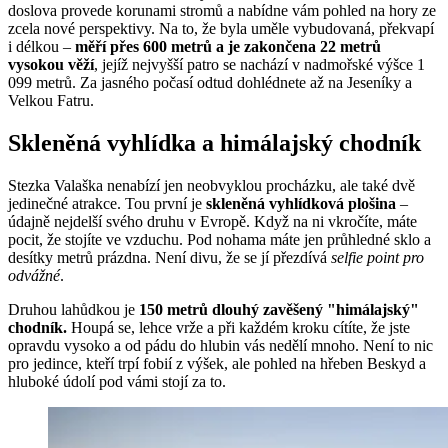
doslova provede korunami stromů a nabídne vám pohled na hory ze
zcela nové perspektivy. Na to, že byla uměle vybudovaná, překvapí
i délkou –
měří přes 600 metrů a je zakončena 22 metrů
vysokou věží
, jejíž nejvyšší patro se nachází v nadmořské výšce 1
099 metrů. Za jasného počasí odtud dohlédnete až na Jeseníky a
Velkou Fatru.
Skleněná vyhlídka a himálajský chodník
Stezka Valaška nenabízí jen neobvyklou procházku, ale také dvě
jedinečné atrakce. Tou první je
skleněná vyhlídková plošina
–
údajně nejdelší svého druhu v Evropě. Když na ni vkročíte, máte
pocit, že stojíte ve vzduchu. Pod nohama máte jen průhledné sklo a
desítky metrů prázdna. Není divu, že se jí přezdívá
selfie point pro
odvážné
.
Druhou lahůdkou je
150 metrů dlouhý zavěšený "himálajský"
chodník.
Houpá se, lehce vrže a při každém kroku cítíte, že jste
opravdu vysoko a od pádu do hlubin vás nedělí mnoho. Není to nic
pro jedince, kteří trpí fobií z výšek, ale pohled na hřeben Beskyd a
hluboké údolí pod vámi stojí za to.