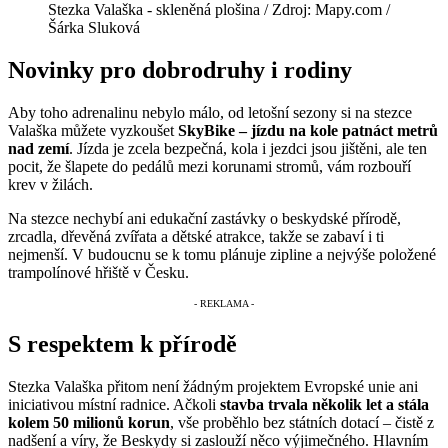
Stezka Valaška - skleněná plošina / Zdroj: Mapy.com /
Šárka Sluková
Novinky pro dobrodruhy i rodiny
Aby toho adrenalinu nebylo málo, od letošní sezony si na stezce
Valaška můžete vyzkoušet
SkyBike – jízdu na kole patnáct metrů
nad zemí
. Jízda je zcela bezpečná, kola i jezdci jsou jištěni, ale ten
pocit, že šlapete do pedálů mezi korunami stromů, vám rozbouří
krev v žilách.
Na stezce nechybí ani edukační zastávky o beskydské přírodě,
zrcadla, dřevěná zvířata a dětské atrakce, takže se zabaví i ti
nejmenší. V budoucnu se k tomu plánuje zipline a nejvýše položené
trampolínové hřiště v Česku.
S respektem k přírodě
Stezka Valaška přitom není žádným projektem Evropské unie ani
iniciativou místní radnice. Ačkoli
stavba trvala několik let a stála
kolem 50 milionů korun
, vše proběhlo bez státních dotací – čistě z
nadšení a víry, že Beskydy si zaslouží něco výjimečného. Hlavním