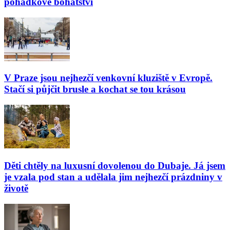
pohádkové bohatství
V Praze jsou nejhezčí venkovní kluziště v Evropě.
Stačí si půjčit brusle a kochat se tou krásou
Děti chtěly na luxusní dovolenou do Dubaje. Já jsem
je vzala pod stan a udělala jim nejhezčí prázdniny v
životě