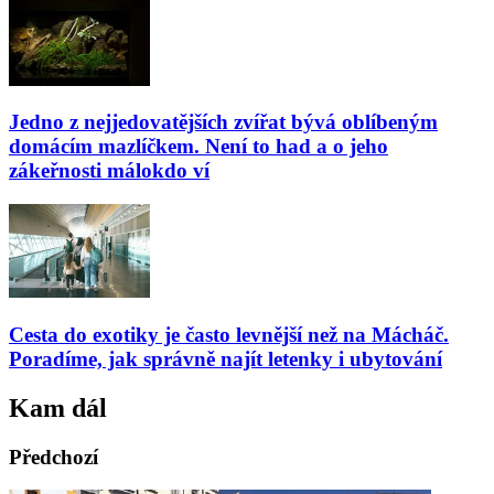
Jedno z nejjedovatějších zvířat bývá oblíbeným
domácím mazlíčkem. Není to had a o jeho
zákeřnosti málokdo ví
Cesta do exotiky je často levnější než na Mácháč.
Poradíme, jak správně najít letenky i ubytování
Kam dál
Předchozí