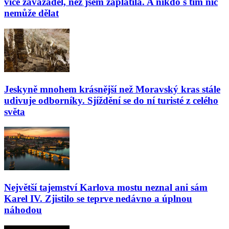
více zavazadel, než jsem zaplatila. A nikdo s tím nic
nemůže dělat
Jeskyně mnohem krásnější než Moravský kras stále
udivuje odborníky. Sjíždění se do ní turisté z celého
světa
Největší tajemství Karlova mostu neznal ani sám
Karel IV. Zjistilo se teprve nedávno a úplnou
náhodou