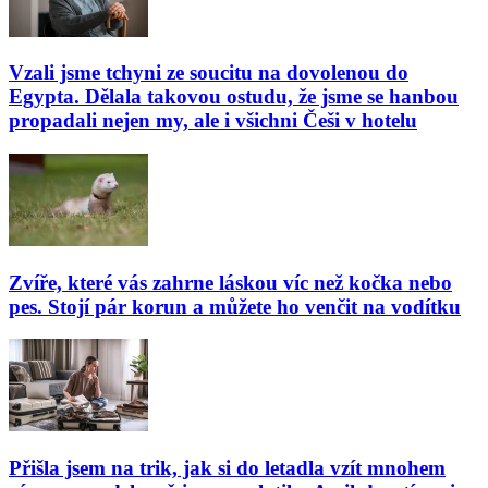
Vzali jsme tchyni ze soucitu na dovolenou do
Egypta. Dělala takovou ostudu, že jsme se hanbou
propadali nejen my, ale i všichni Češi v hotelu
Zvíře, které vás zahrne láskou víc než kočka nebo
pes. Stojí pár korun a můžete ho venčit na vodítku
Přišla jsem na trik, jak si do letadla vzít mnohem