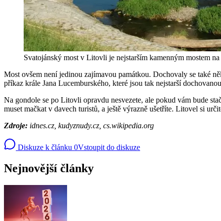
Svatojánský most v Litovli je nejstarším kamenným mostem na
Most ovšem není jedinou zajímavou památkou. Dochovaly se také ně
příkaz krále Jana Lucemburského, které jsou tak nejstarší dochovano
Na gondole se po Litovli opravdu nesvezete, ale pokud vám bude stačit
muset mačkat v davech turistů, a ještě výrazně ušetříte. Litovel si určit
Zdroje:
idnes.cz, kudyznudy.cz, cs.wikipedia.org
Diskuze k článku
0
Vstoupit do diskuze
Nejnovější články