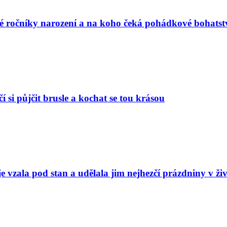
vé ročníky narození a na koho čeká pohádkové bohatst
í si půjčit brusle a kochat se tou krásou
e vzala pod stan a udělala jim nejhezčí prázdniny v ži