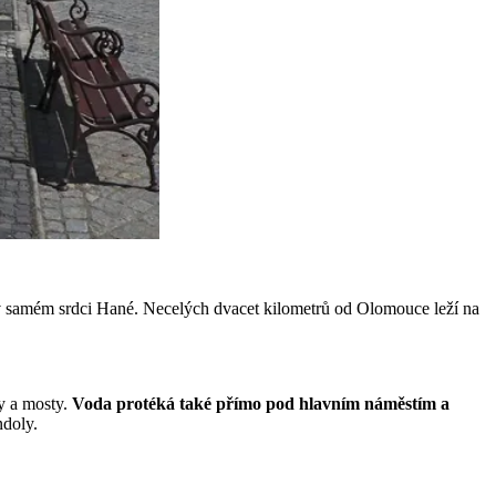
s v samém srdci Hané. Necelých dvacet kilometrů od Olomouce leží na
ky a mosty.
Voda protéká také přímo pod hlavním náměstím a
ndoly.