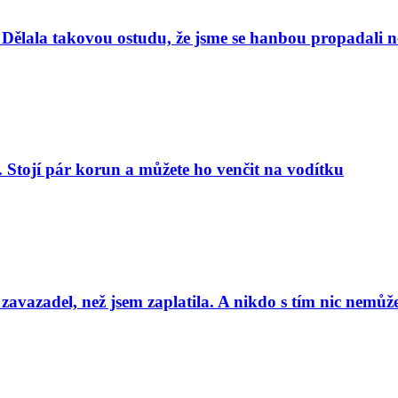
Dělala takovou ostudu, že jsme se hanbou propadali nej
. Stojí pár korun a můžete ho venčit na vodítku
 zavazadel, než jsem zaplatila. A nikdo s tím nic nemůže