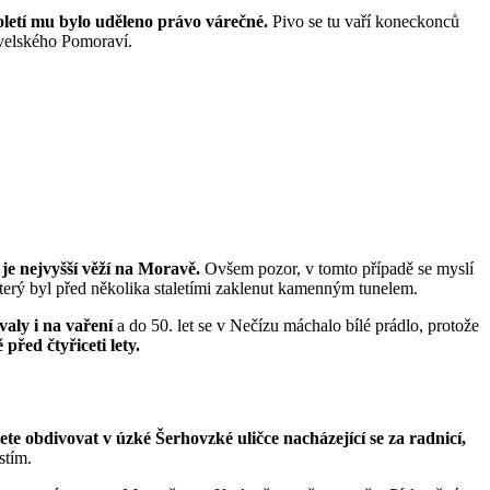
oletí mu bylo uděleno právo várečné.
Pivo se tu vaří koneckonců
ovelského Pomoraví.
je nejvyšší věží na Moravě.
Ovšem pozor, v tomto případě se myslí
terý byl před několika staletími zaklenut kamenným tunelem.
aly i na vaření
a do 50. let se v Nečízu máchalo bílé prádlo, protože
před čtyřiceti lety.
te obdivovat v úzké Šerhovzké uličce nacházející se za radnicí,
stím.