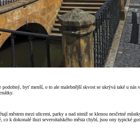
že podobný, byť menší, o to ale malebnější skvost se ukrývá také u ná
enátky.
plétají městem mezi ulicemi, parky a nad nimiž se klenou nesčetné můst
, co k dokonalé iluzi severoitalského města chybí, jsou ony typické go