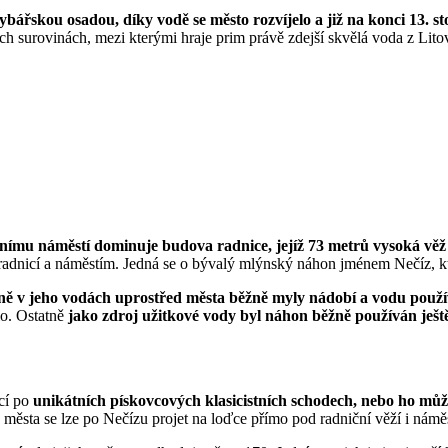
ářskou osadou, díky vodě se město rozvíjelo a již na konci 13. st
ních surovinách, mezi kterými hraje prim právě zdejší skvělá voda z Lit
nímu náměstí dominuje budova radnice, jejíž 73 metrů vysoká věž 
 radnicí a náměstím. Jedná se o bývalý mlýnský náhon jménem Nečíz, k
dyně v jeho vodách uprostřed města běžně myly nádobí a vodu použív
lo. Ostatně
jako zdroj užitkové vody byl náhon běžně používán ještě 
icí po
unikátních pískovcových klasicistních schodech, nebo ho může
města se lze po Nečízu projet na loďce přímo pod radniční věží i námě