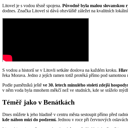
Litovel je s vodou těsně spojena.
Původně byla malou slovanskou ryb
dodnes. Značka Litovel si dává obzvláště záležet na kvalitních lokál
S vodou a historií se v Litovli setkáte doslova na každém kroku.
Hlav
řeka Morava. Jedno z jejích ramen totiž protéká přímo pod samotnou
Podle pamětníků ještě
ve 30. letech minulého století zdejší hospo
v něm voda byla mnohem měkčí než ve studních, kde se sráželo mýd
Téměř jako v Benátkách
Dnes můžete k jeho hladině v centru města sestoupit přímo před radn
kde náhon mizí do podzemí.
Jednou v roce při červnových oslavách 