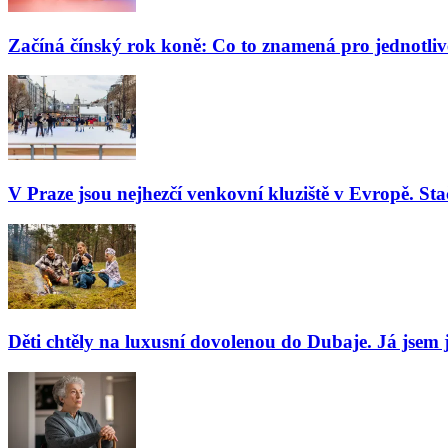
Začíná čínský rok koně: Co to znamená pro jednotli
V Praze jsou nejhezčí venkovní kluziště v Evropě. Stač
Děti chtěly na luxusní dovolenou do Dubaje. Já jsem j