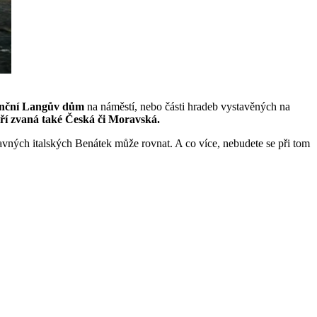
anční Langův dům
na náměstí, nebo části hradeb vystavěných na
Jiří zvaná také Česká či Moravská.
slavných italských Benátek může rovnat. A co více, nebudete se při tom