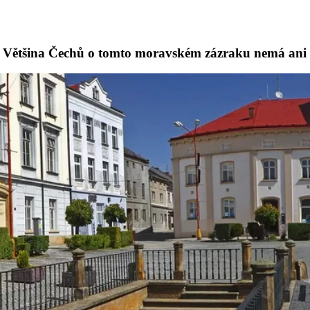
un. Většina Čechů o tomto moravském zázraku nemá ani 