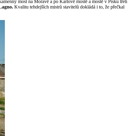
rší kamenný most na Moravě a po Karlově mostě a mostě v Písku třetí
 Lagno.
Kvalitu tehdejších mistrů stavitelů dokládá i to, že přečkal