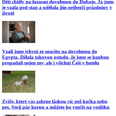
Děti chtěly na luxusní dovolenou do Dubaje. Já jsem
je vzala pod stan a udělala jim nejhezčí prázdniny v
životě
Vzali jsme tchyni ze soucitu na dovolenou do
Egypta. Dělala takovou ostudu, že jsme se hanbou
propadali nejen my, ale i všichni Češi v hotelu
Zvíře, které vás zahrne láskou víc než kočka nebo
pes. Stojí pár korun a můžete ho venčit na vodítku