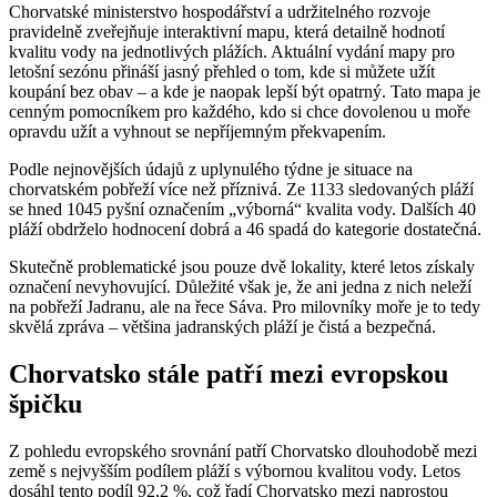
Chorvatské ministerstvo hospodářství a udržitelného rozvoje
pravidelně zveřejňuje interaktivní mapu, která detailně hodnotí
kvalitu vody na jednotlivých plážích. Aktuální vydání mapy pro
letošní sezónu přináší jasný přehled o tom, kde si můžete užít
koupání bez obav – a kde je naopak lepší být opatrný. Tato mapa je
cenným pomocníkem pro každého, kdo si chce dovolenou u moře
opravdu užít a vyhnout se nepříjemným překvapením.
Podle nejnovějších údajů z uplynulého týdne je situace na
chorvatském pobřeží více než příznivá. Ze 1133 sledovaných pláží
se hned 1045 pyšní označením „výborná“ kvalita vody. Dalších 40
pláží obdrželo hodnocení dobrá a 46 spadá do kategorie dostatečná.
Skutečně problematické jsou pouze dvě lokality, které letos získaly
označení nevyhovující. Důležité však je, že ani jedna z nich neleží
na pobřeží Jadranu, ale na řece Sáva. Pro milovníky moře je to tedy
skvělá zpráva – většina jadranských pláží je čistá a bezpečná.
Chorvatsko stále patří mezi evropskou
špičku
Z pohledu evropského srovnání patří Chorvatsko dlouhodobě mezi
země s nejvyšším podílem pláží s výbornou kvalitou vody. Letos
dosáhl tento podíl 92,2 %, což řadí Chorvatsko mezi naprostou