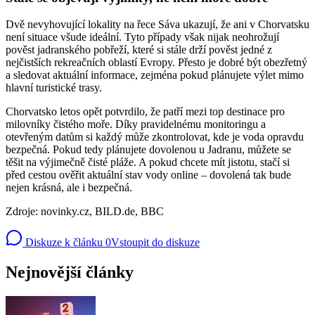
Dvě nevyhovující lokality na řece Sáva ukazují, že ani v Chorvatsku
není situace všude ideální. Tyto případy však nijak neohrožují
pověst jadranského pobřeží, které si stále drží pověst jedné z
nejčistších rekreačních oblastí Evropy. Přesto je dobré být obezřetný
a sledovat aktuální informace, zejména pokud plánujete výlet mimo
hlavní turistické trasy.
Chorvatsko letos opět potvrdilo, že patří mezi top destinace pro
milovníky čistého moře. Díky pravidelnému monitoringu a
otevřeným datům si každý může zkontrolovat, kde je voda opravdu
bezpečná. Pokud tedy plánujete dovolenou u Jadranu, můžete se
těšit na výjimečně čisté pláže. A pokud chcete mít jistotu, stačí si
před cestou ověřit aktuální stav vody online – dovolená tak bude
nejen krásná, ale i bezpečná.
Zdroje: novinky.cz, BILD.de, BBC
Diskuze k článku
0
Vstoupit do diskuze
Nejnovější články