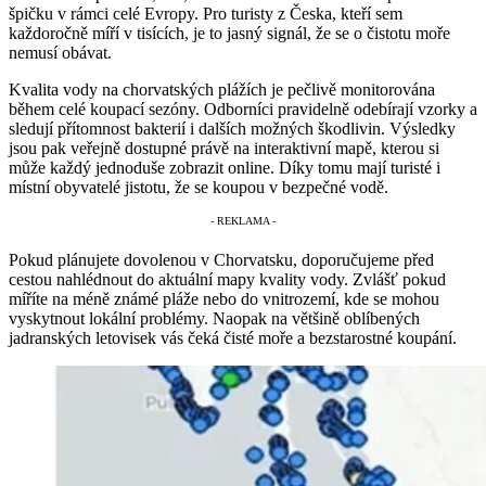
špičku v rámci celé Evropy. Pro turisty z Česka, kteří sem
každoročně míří v tisících, je to jasný signál, že se o čistotu moře
nemusí obávat.
Kvalita vody na chorvatských plážích je pečlivě monitorována
během celé koupací sezóny. Odborníci pravidelně odebírají vzorky a
sledují přítomnost bakterií i dalších možných škodlivin. Výsledky
jsou pak veřejně dostupné právě na interaktivní mapě, kterou si
může každý jednoduše zobrazit online. Díky tomu mají turisté i
místní obyvatelé jistotu, že se koupou v bezpečné vodě.
Pokud plánujete dovolenou v Chorvatsku, doporučujeme před
cestou nahlédnout do aktuální mapy kvality vody. Zvlášť pokud
míříte na méně známé pláže nebo do vnitrozemí, kde se mohou
vyskytnout lokální problémy. Naopak na většině oblíbených
jadranských letovisek vás čeká čisté moře a bezstarostné koupání.