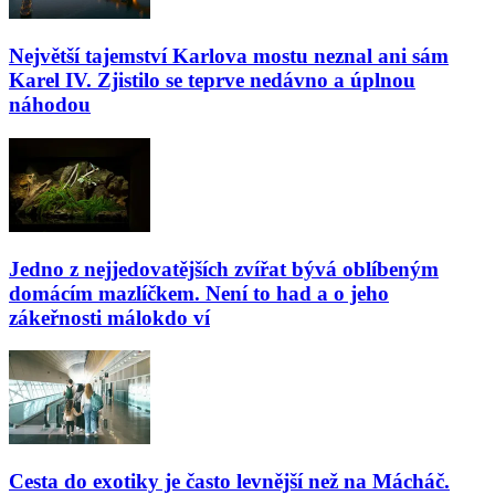
Největší tajemství Karlova mostu neznal ani sám
Karel IV. Zjistilo se teprve nedávno a úplnou
náhodou
Jedno z nejjedovatějších zvířat bývá oblíbeným
domácím mazlíčkem. Není to had a o jeho
zákeřnosti málokdo ví
Cesta do exotiky je často levnější než na Mácháč.