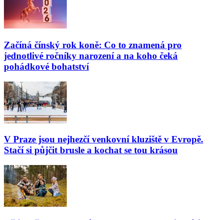
Začíná čínský rok koně: Co to znamená pro
jednotlivé ročníky narození a na koho čeká
pohádkové bohatství
V Praze jsou nejhezčí venkovní kluziště v Evropě.
Stačí si půjčit brusle a kochat se tou krásou