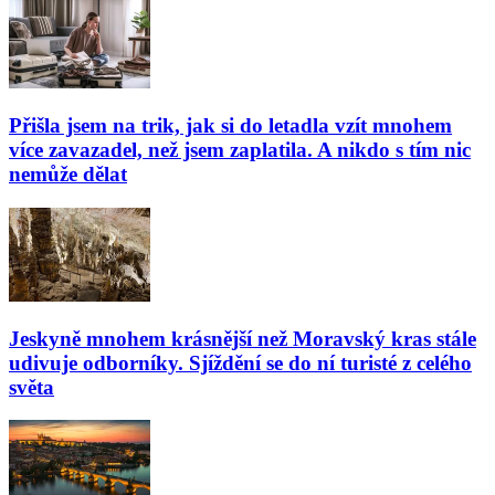
Přišla jsem na trik, jak si do letadla vzít mnohem
více zavazadel, než jsem zaplatila. A nikdo s tím nic
nemůže dělat
Jeskyně mnohem krásnější než Moravský kras stále
udivuje odborníky. Sjíždění se do ní turisté z celého
světa