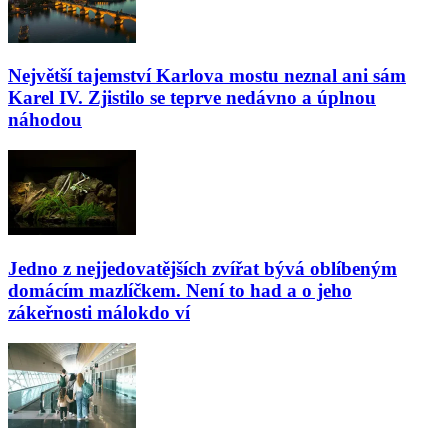
Největší tajemství Karlova mostu neznal ani sám
Karel IV. Zjistilo se teprve nedávno a úplnou
náhodou
Jedno z nejjedovatějších zvířat bývá oblíbeným
domácím mazlíčkem. Není to had a o jeho
zákeřnosti málokdo ví