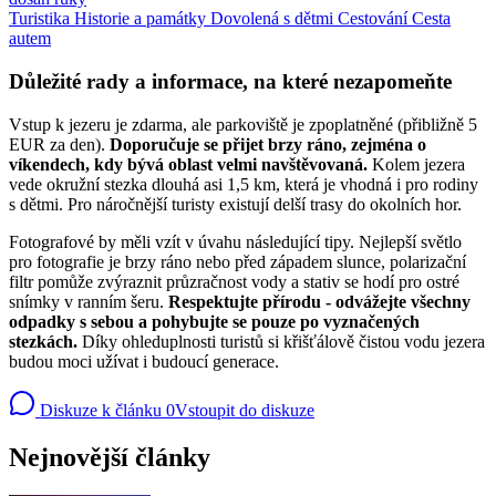
Turistika
Historie a památky
Dovolená s dětmi
Cestování
Cesta
autem
Důležité rady a informace, na které nezapomeňte
Vstup k jezeru je zdarma, ale parkoviště je zpoplatněné (přibližně 5
EUR za den).
Doporučuje se přijet brzy ráno, zejména o
víkendech, kdy bývá oblast velmi navštěvovaná.
Kolem jezera
vede okružní stezka dlouhá asi 1,5 km, která je vhodná i pro rodiny
s dětmi. Pro náročnější turisty existují delší trasy do okolních hor.
Fotografové by měli vzít v úvahu následující tipy. Nejlepší světlo
pro fotografie je brzy ráno nebo před západem slunce, polarizační
filtr pomůže zvýraznit průzračnost vody a stativ se hodí pro ostré
snímky v ranním šeru.
Respektujte přírodu - odvážejte všechny
odpadky s sebou a pohybujte se pouze po vyznačených
stezkách.
Díky ohleduplnosti turistů si křišťálově čistou vodu jezera
budou moci užívat i budoucí generace.
Diskuze k článku
0
Vstoupit do diskuze
Nejnovější články