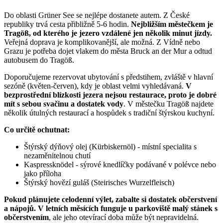
Do oblasti Grüner See se nejlépe dostanete autem. Z České
republiky trvá cesta přibližně 5-6 hodin.
Nejbližším městečkem je
Tragöß, od kterého je jezero vzdálené jen několik minut jízdy.
Veřejná doprava je komplikovanější, ale možná. Z Vídně nebo
Grazu je potřeba dojet vlakem do města Bruck an der Mur a odtud
autobusem do Tragöß.
Doporučujeme rezervovat ubytování s předstihem, zvláště v hlavní
sezóně (květen-červen), kdy je oblast velmi vyhledávaná.
V
bezprostřední blízkosti jezera nejsou restaurace, proto je dobré
mít s sebou svačinu a dostatek vody
. V městečku Tragöß najdete
několik útulných restaurací a hospůdek s tradiční štýrskou kuchyní.
Co určitě ochutnat:
Štýrský dýňový olej (Kürbiskernöl) - místní specialita s
nezaměnitelnou chutí
Kaspressknödel - sýrové knedlíčky podávané v polévce nebo
jako příloha
Štýrský hovězí guláš (Steirisches Wurzelfleisch)
Pokud plánujete celodenní výlet, zabalte si dostatek občerstvení
a nápojů. V letních měsících funguje u parkoviště malý stánek s
občerstvením
, ale jeho otevírací doba může být nepravidelná.