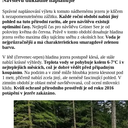
Návštěvu důkladně naplánujte
Správné naplánování výletu k tomuto nádhernému jezeru je klíčem
k nezapomenutelnému zážitku.
Každé roční období nabízí jiný
pohled na tuto přírodní raritu, ale pro návštěvu existují
optimální časy.
Nejlepší čas pro návštěvu Grüner See je od
poloviny května do června. Právě v tomto období dosahuje hladina
jezera svého maxima díky tajícímu sněhu z okolních hor.
Voda je
nejprůzračnější a má charakteristickou smaragdově zelenou
barvu.
V létě (červenec-srpen) hladina jezera postupně klesá, ale stále
nabízí krásné výhledy.
Teplota vody se pohybuje kolem 6-7°C i v
nejteplejších měsících, což je dobré vědět před případným
koupáním
. Na podzim a v zimě může hloubka jezera klesnout pod
1 metr, přičemž nabízí zcela jiný, ale neméně fascinující pohled. V
zimním období je oblast méně navštěvovaná, což ocení milovníci
klidu.
Kvůli ochraně přírodního prostředí je od roku 2016
potápění v jezeře zakázáno.