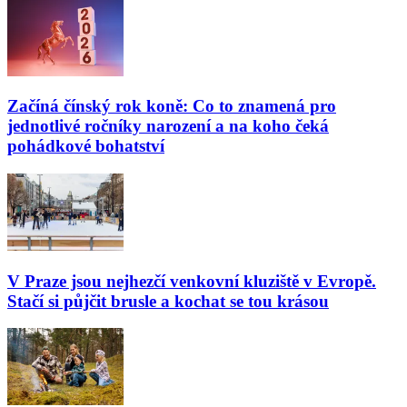
Začíná čínský rok koně: Co to znamená pro
jednotlivé ročníky narození a na koho čeká
pohádkové bohatství
V Praze jsou nejhezčí venkovní kluziště v Evropě.
Stačí si půjčit brusle a kochat se tou krásou