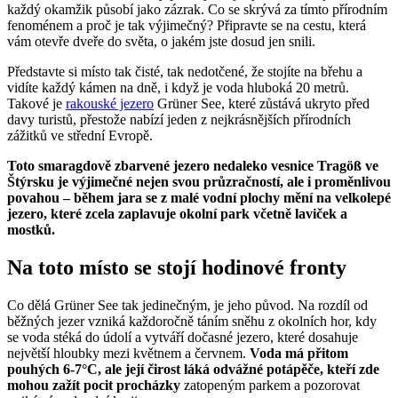
každý okamžik působí jako zázrak. Co se skrývá za tímto přírodním
fenoménem a proč je tak výjimečný? Připravte se na cestu, která
vám otevře dveře do světa, o jakém jste dosud jen snili.
Představte si místo tak čisté, tak nedotčené, že stojíte na břehu a
vidíte každý kámen na dně, i když je voda hluboká 20 metrů.
Takové je
rakouské jezero
Grüner See, které zůstává ukryto před
davy turistů, přestože nabízí jeden z nejkrásnějších přírodních
zážitků ve střední Evropě.
Toto smaragdově zbarvené jezero nedaleko vesnice Tragöß ve
Štýrsku je výjimečné nejen svou průzračností, ale i proměnlivou
povahou – během jara se z malé vodní plochy mění na velkolepé
jezero, které zcela zaplavuje okolní park včetně laviček a
mostků.
Na toto místo se stojí hodinové fronty
Co dělá Grüner See tak jedinečným, je jeho původ. Na rozdíl od
běžných jezer vzniká každoročně táním sněhu z okolních hor, kdy
se voda stéká do údolí a vytváří dočasné jezero, které dosahuje
největší hloubky mezi květnem a červnem.
Voda má přitom
pouhých 6-7°C, ale její čirost láká odvážné potápěče, kteří zde
mohou zažít pocit procházky
zatopeným parkem a pozorovat