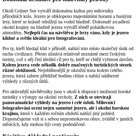
Okolí Grüner See vytváří dokonalou kulisu pro milovníky
přírodních krás. Jezero je obklopeno majestátními horami a hustými
lesy, které se krásně odrážejí na vodní hladině. Dokonalé zrcadlení
okolní krajiny na hladině jezera vytváří téměř pohádkovou
atmosféru.
Nejlepší čas na návštěvu je brzy ráno, kdy je jezero
klidné a světlo ideální pro fotografování.
Pro ty, kteří hledají klid v přírodě, nabízí toto místo skutečný únik od
ruchu civilizace. Přesto zůstává relativně neznámé mezi českými
turisty, což z něj činí ideální cíl pro ty, kteří se chtějí vyhnout davům.
Kolem jezera vede několik dobře značených turistických stezek
různé obtížnosti.
Nejoblíbenější je okružní trasa kolem celého
jezera, která zabere přibližně hodinu chůze a nabízí nádherné
výhledy z různých úhlů.
Pro aktivnější návštěvníky jsou v okolí k dispozici možnosti horské
turistiky s výstupy na okolní vrcholy.
Z nich se otevírají
panoramatické výhledy na jezero i celé údolí. Milovníci
fotografování ocení nejen samotné jezero, ale i okolní horskou
krajinu,
která v každém ročním období nabízí jiný pohled.
Doporučujeme vzít si s sebou nepromokavou obuv, zvláště v jarních
měsících, kdy mohou být cesty podmáčené.