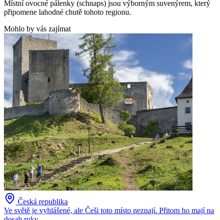
Místní ovocné pálenky (schnaps) jsou výborným suvenýrem, který
připomene lahodné chutě tohoto regionu.
Mohlo by vás zajímat
Česká republika
Ve světě je vyhlášené, ale Češi toto místo neznají. Přitom ho mají na
dosah ruky