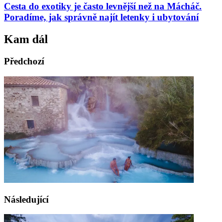
Cesta do exotiky je často levnější než na Mácháč.
Poradíme, jak správně najít letenky i ubytování
Kam dál
Předchozí
Následující