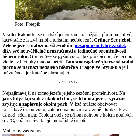
Foto: Freepik
V srdci Rakouska se nachází jeden z nejkrásnějších přírodních divů,
který stále zůstává mnoha turistům neobjevený.
Grüner See neboli
Zelené jezero nabízí návštěvníkům
nezapomenutelný zážitek
díky své neuvěřitelné průzračnosti a jedinečné proměnlivosti
během roku.
Grüner See se pyšní vodou tak průzračnou, že na dno
vidíte i z hloubky mnoha metrů.
Tato smaragdově zbarvená vodní
plocha se nachází nedaleko městečka Tragöß ve Štýrsku
a její
průzračnost je skutečně ohromující.
Nejzajímavější na tomto jezeře je jeho sezónní proměnlivost.
Na
jaře, když tají sníh z okolních hor, se hladina jezera výrazně
zvyšuje a zaplavuje okolní park
. V létě můžete obdivovat
křišťálově čistou vodu, zatímco na podzim a v zimě hloubka klesá
až pod jeden metr. Teplota vody se přitom pohybuje kolem pouhých
6-7°C, což přispívá k její mimořádné čistotě.
Mohlo by vás zajímat