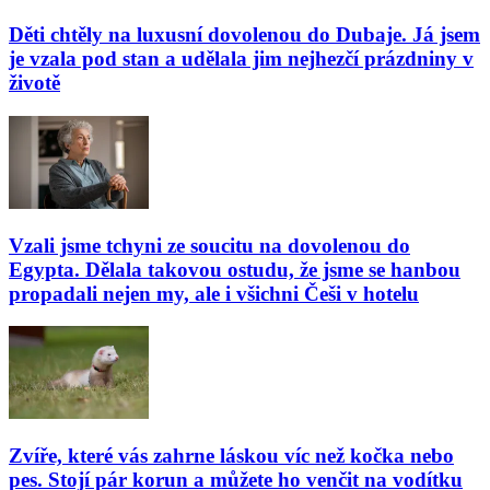
Děti chtěly na luxusní dovolenou do Dubaje. Já jsem
je vzala pod stan a udělala jim nejhezčí prázdniny v
životě
Vzali jsme tchyni ze soucitu na dovolenou do
Egypta. Dělala takovou ostudu, že jsme se hanbou
propadali nejen my, ale i všichni Češi v hotelu
Zvíře, které vás zahrne láskou víc než kočka nebo
pes. Stojí pár korun a můžete ho venčit na vodítku