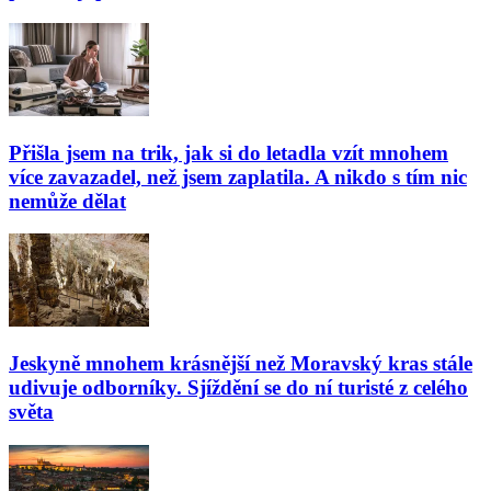
Přišla jsem na trik, jak si do letadla vzít mnohem
více zavazadel, než jsem zaplatila. A nikdo s tím nic
nemůže dělat
Jeskyně mnohem krásnější než Moravský kras stále
udivuje odborníky. Sjíždění se do ní turisté z celého
světa