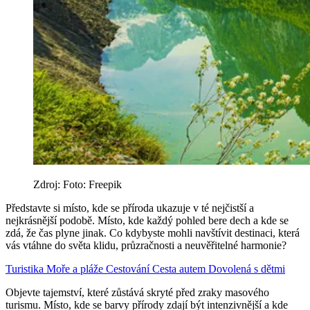
Zdroj: Foto: Freepik
Představte si místo, kde se příroda ukazuje v té nejčistší a
nejkrásnější podobě. Místo, kde každý pohled bere dech a kde se
zdá, že čas plyne jinak. Co kdybyste mohli navštívit destinaci, která
vás vtáhne do světa klidu, průzračnosti a neuvěřitelné harmonie?
Turistika
Moře a pláže
Cestování
Cesta autem
Dovolená s dětmi
Objevte tajemství, které zůstává skryté před zraky masového
turismu. Místo, kde se barvy přírody zdají být intenzivnější a kde