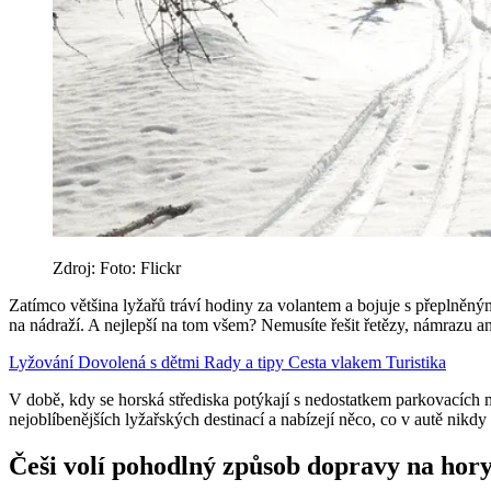
Zdroj: Foto: Flickr
Zatímco většina lyžařů tráví hodiny za volantem a bojuje s přeplněnými
na nádraží. A nejlepší na tom všem? Nemusíte řešit řetězy, námrazu an
Lyžování
Dovolená s dětmi
Rady a tipy
Cesta vlakem
Turistika
V době, kdy se horská střediska potýkají s nedostatkem parkovacích 
nejoblíbenějších lyžařských destinací a nabízejí něco, co v autě nikdy
Češi volí pohodlný způsob dopravy na hor