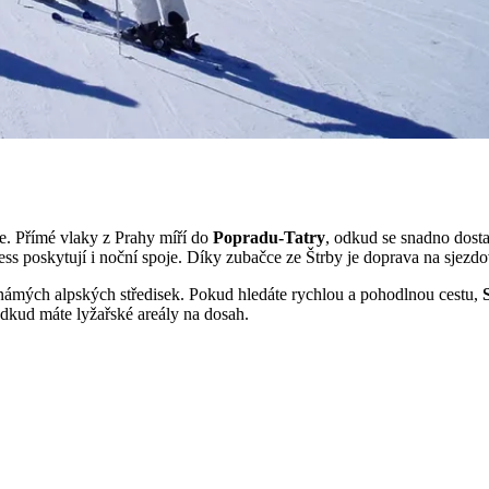
ře. Přímé vlaky z Prahy míří do
Popradu-Tatry
, odkud se snadno dost
ss poskytují i noční spoje. Díky zubačce ze Štrby je doprava na sjezd
o známých alpských středisek. Pokud hledáte rychlou a pohodlnou cestu,
odkud máte lyžařské areály na dosah.