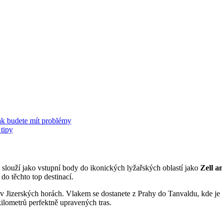
ak budete mít problémy
tipy
é slouží jako vstupní body do ikonických lyžařských oblastí jako
Zell a
do těchto top destinací.
v Jizerských horách. Vlakem se dostanete z Prahy do Tanvaldu, kde je p
 kilometrů perfektně upravených tras.