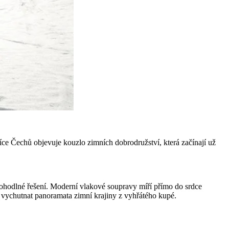
 více Čechů objevuje kouzlo zimních dobrodružství, která začínají už
pohodlné řešení. Moderní vlakové soupravy míří přímo do srdce
jen vychutnat panoramata zimní krajiny z vyhřátého kupé.