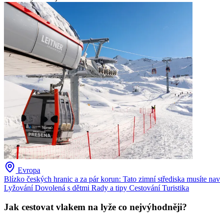
Evropa
Blízko českých hranic a za pár korun: Tato zimní střediska musíte navšt
Lyžování
Dovolená s dětmi
Rady a tipy
Cestování
Turistika
Jak cestovat vlakem na lyže co nejvýhodněji?