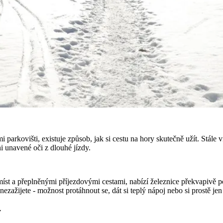
 parkovišti, existuje způsob, jak si cestu na hory skutečně užít. Stále
i unavené oči z dlouhé jízdy.
míst a přeplněnými příjezdovými cestami, nabízí železnice překvapivě 
 nezažijete - možnost protáhnout se, dát si teplý nápoj nebo si prostě 
y