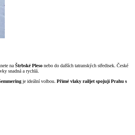
anete na
Štrbské Pleso
nebo do dalších tatranských středisek. České
ovky snadná a rychlá.
Semmering
je ideální volbou.
Přímé vlaky railjet spojují Prahu s