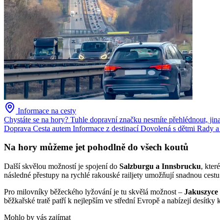
Informace na cesty
Chystáte se na hory? Tuhle dopravní značku nesmíte přehlédnout, jin
Doprava
Cesta autem
Informace z destinací
Dovolená s dětmi
Rady a 
Na hory můžeme jet pohodlně do všech koutů
Další skvělou možností je spojení do
Salzburgu a Innsbrucku
, kter
následné přestupy na rychlé rakouské railjety umožňují snadnou cestu 
Pro milovníky běžeckého lyžování je tu skvělá možnost –
Jakuszyce
běžkařské tratě patří k nejlepším ve střední Evropě a nabízejí desítky
Mohlo by vás zajímat