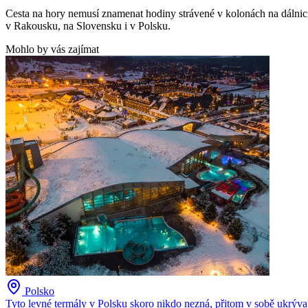
Cesta na hory nemusí znamenat hodiny strávené v kolonách na dálnici.
v Rakousku, na Slovensku i v Polsku.
Mohlo by vás zajímat
Polsko
Tyto levné termály v Polsku skoro nikdo nezná, přitom v sobě ukrývaj