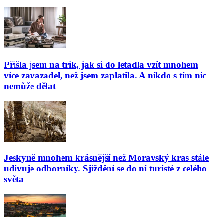
Přišla jsem na trik, jak si do letadla vzít mnohem
více zavazadel, než jsem zaplatila. A nikdo s tím nic
nemůže dělat
Jeskyně mnohem krásnější než Moravský kras stále
udivuje odborníky. Sjíždění se do ní turisté z celého
světa