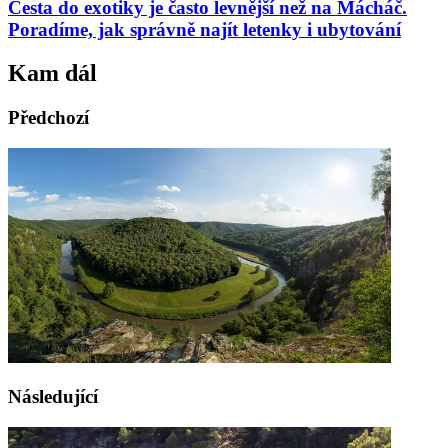
Cesta do exotiky je často levnější než na Mácháč.
Poradíme, jak správně najít letenky i ubytování
Kam dál
Předchozí
Následující