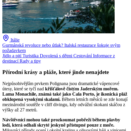
Itálie
Gurmánská revoluce nebo útlak? Italská restaurace šokuje svým
požadavkem
Jídlo a pití
Turistika
Dovolená s dětmi
Cestování
Informace z
destinací
Rady a tipy
Přírodní krásy a pláže, které jinde nenajdete
Nejpůsobivějším prvkem Polignana jsou dramatické vápencové
útesy, které se tyčí nad
křišťálově čistým Jaderským mořem.
Lama Monachile, známá také jako Cala Porto, je ikonická pláž
obklopená vysokými skalami.
Během letních měsíců se zde konají
mezinárodní soutěže v cliff divingu, kdy odvážní skokani skáčou z
výšky až 27 metrů.
Návštěvníci mohou také prozkoumat pobřeží během plavby
lodí, která odhalí skryté jeskyně přístupné pouze z moře.
Milovníci přírody ocení i okolní krajinu s olivovými háji a vinicemi,