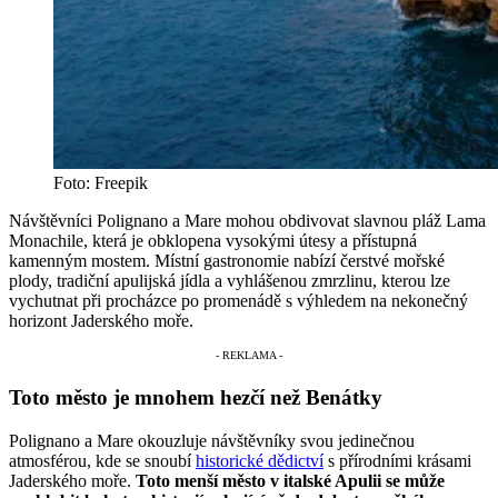
Foto: Freepik
Návštěvníci Polignano a Mare mohou obdivovat slavnou pláž Lama
Monachile, která je obklopena vysokými útesy a přístupná
kamenným mostem. Místní gastronomie nabízí čerstvé mořské
plody, tradiční apulijská jídla a vyhlášenou zmrzlinu, kterou lze
vychutnat při procházce po promenádě s výhledem na nekonečný
horizont Jaderského moře.
Toto město je mnohem hezčí než Benátky
Polignano a Mare okouzluje návštěvníky svou jedinečnou
atmosférou, kde se snoubí
historické dědictví
s přírodními krásami
Jaderského moře.
Toto menší město v italské Apulii se může