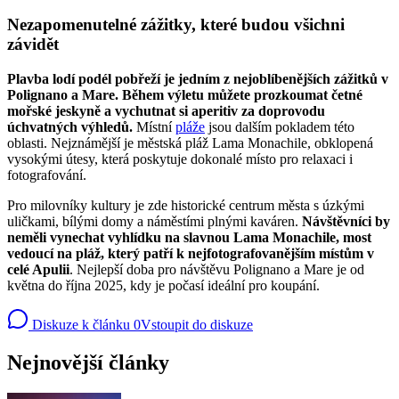
Nezapomenutelné zážitky, které budou všichni
závidět
Plavba lodí podél pobřeží je jedním z nejoblíbenějších zážitků v
Polignano a Mare. Během výletu můžete prozkoumat četné
mořské jeskyně a vychutnat si aperitiv za doprovodu
úchvatných výhledů.
Místní
pláže
jsou dalším pokladem této
oblasti. Nejznámější je městská pláž Lama Monachile, obklopená
vysokými útesy, která poskytuje dokonalé místo pro relaxaci i
fotografování.
Pro milovníky kultury je zde historické centrum města s úzkými
uličkami, bílými domy a náměstími plnými kaváren.
Návštěvníci by
neměli vynechat vyhlídku na slavnou Lama Monachile, most
vedoucí na pláž, který patří k nejfotografovanějším místům v
celé Apulii
. Nejlepší doba pro návštěvu Polignano a Mare je od
května do října 2025, kdy je počasí ideální pro koupání.
Diskuze k článku
0
Vstoupit do diskuze
Nejnovější články