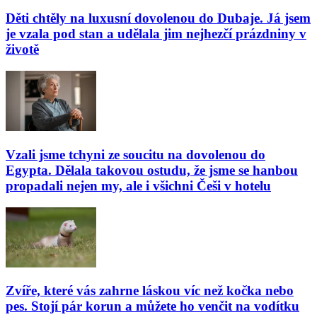
Děti chtěly na luxusní dovolenou do Dubaje. Já jsem
je vzala pod stan a udělala jim nejhezčí prázdniny v
životě
Vzali jsme tchyni ze soucitu na dovolenou do
Egypta. Dělala takovou ostudu, že jsme se hanbou
propadali nejen my, ale i všichni Češi v hotelu
Zvíře, které vás zahrne láskou víc než kočka nebo
pes. Stojí pár korun a můžete ho venčit na vodítku