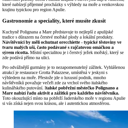
které nabízejí příjemné procházky s výhledy na moře a venkovskou
krajinu typickou pro region Apulie.
Gastronomie a speciality, které musíte zkusit
Kuchyně Polignana a Mare představuje to nejlepší z apulijské
tradice s důrazem na čerstvé mořské plody a lokální produkty.
Návštěvníci by měli ochutnat orecchiette - typické těstoviny ve
tvaru malých uší, často podávané s rajčatovou omáčkou a
sýrem ricotta.
Místní specialitou je i čerstvý ježek mořský, který se
zde podává přímo na ulici.
Pro odvážnější gurmány je to nezapomenutelný zážitek. Vyhlášenou
atrakcí je restaurace Grotta Palazzese, umístěná v jeskyni s
výhledem na moře. Přestože jde o luxusní podnik, mnoho
návštěvníků považuje večeři zde za vrchol svého italského
kulinářského putování. I
talské pobřežní městečko Polignano a
Mare nabízí řadu aktivit a zážitků pro každého návštěvníka.
Toto okouzlující místo na pobřeží Jaderského moře v regionu Apulie
si vás získá nejen svou krásou, ale i autentickou atmosférou.