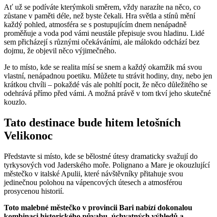
Ať už se podíváte kterýmkoli směrem, vždy narazíte na něco, co
zůstane v paměti déle, než byste čekali. Hra světla a stínů mění
každý pohled, atmosféra se s postupujícím dnem nenápadně
proměňuje a voda pod vámi neustále přepisuje svou hladinu. Lidé
sem přicházejí s různými očekáváními, ale málokdo odchází bez
dojmu, že objevil něco výjimečného.
Je to místo, kde se realita mísí se snem a každý okamžik má svou
vlastní, nenápadnou poetiku. Můžete tu strávit hodiny, dny, nebo jen
krátkou chvíli – pokaždé vás ale pohltí pocit, že něco důležitého se
odehrává přímo před vámi. A možná právě v tom tkví jeho skutečné
kouzlo.
Tato destinace bude hitem letošních
Velikonoc
Představte si místo, kde se bělostné útesy dramaticky svažují do
tyrkysových vod Jaderského moře. Polignano a Mare je okouzlující
městečko v italské Apulii, které návštěvníky přitahuje svou
jedinečnou polohou na vápencových útesech a atmosférou
prosycenou historií.
Toto malebné městečko v provincii Bari nabízí dokonalou
kombinaci historického půvabu, úchvatných výhledů a