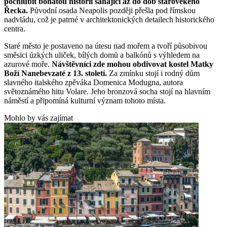
pochlubit bohatou historií sahající až do dob starověkého
Řecka.
Původní osada Neapolis později přešla pod římskou
nadvládu, což je patrné v architektonických detailech historického
centra.
Staré město je postaveno na útesu nad mořem a tvoří působivou
směsici úzkých uliček, bílých domů a balkónů s výhledem na
azurové moře.
Návštěvníci zde mohou obdivovat kostel Matky
Boží Nanebevzaté z 13. století.
Za zmínku stojí i rodný dům
slavného italského zpěváka Domenica Modugna, autora
světoznámého hitu Volare. Jeho bronzová socha stojí na hlavním
náměstí a připomíná kulturní význam tohoto místa.
Mohlo by vás zajímat