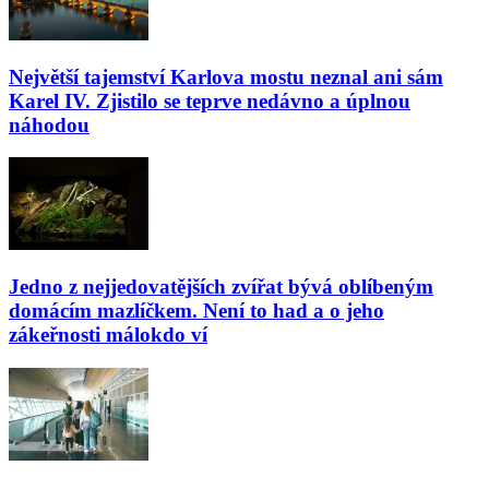
Největší tajemství Karlova mostu neznal ani sám
Karel IV. Zjistilo se teprve nedávno a úplnou
náhodou
Jedno z nejjedovatějších zvířat bývá oblíbeným
domácím mazlíčkem. Není to had a o jeho
zákeřnosti málokdo ví