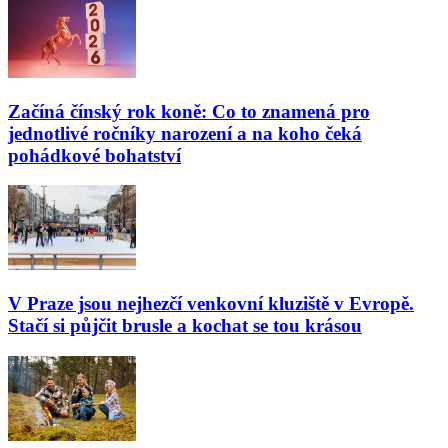
Začíná čínský rok koně: Co to znamená pro
jednotlivé ročníky narození a na koho čeká
pohádkové bohatství
V Praze jsou nejhezčí venkovní kluziště v Evropě.
Stačí si půjčit brusle a kochat se tou krásou