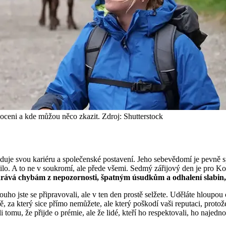
oceni a kde můžou něco zkazit. Zdroj: Shutterstock
uje svou kariéru a společenské postavení. Jeho sebevědomí je pevně sp
tilo. A to ne v soukromí, ale přede všemi. Sedmý zářijový den je pro K
rává chybám z nepozornosti, špatným úsudkům a odhalení slabin, 
ouho jste se připravovali, ale v ten den prostě selžete. Uděláte hloup
ě, za který sice přímo nemůžete, ale který poškodí vaši reputaci, proto
tomu, že přijde o prémie, ale že lidé, kteří ho respektovali, ho najedno