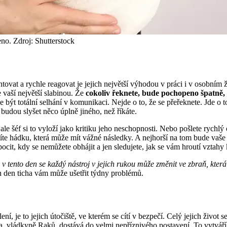
no. Zdroj: Shutterstock
tovat a rychle reagovat je jejich největší výhodou v práci i v osobním 
ne vaší největší slabinou. Že
cokoliv řeknete, bude pochopeno špatně,
ýt totální selhání v komunikaci. Nejde o to, že se přeřeknete. Jde o to
budou slyšet něco úplně jiného, než říkáte.
e šéf si to vyloží jako kritiku jeho neschopnosti. Nebo pošlete rychlý e
stíte hádku, která může mít vážné následky. A nejhorší na tom bude va
ocit, kdy se nemůžete obhájit a jen sledujete, jak se vám hroutí vztah
e v tento den se každý nástroj v jejich rukou může změnit ve zbraň, která
den den ticha vám může ušetřit týdny problémů.
 je to jejich útočiště, ve kterém se cítí v bezpečí. Celý jejich život se
, vládkyně Raků, dostává do velmi nepříznivého postavení. To vytvá