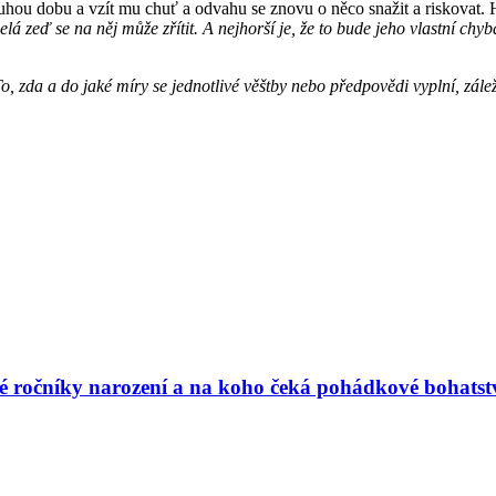
ou dobu a vzít mu chuť a odvahu se znovu o něco snažit a riskovat. 
lá zeď se na něj může zřítit. A nejhorší je, že to bude jeho vlastní chyb
, zda a do jaké míry se jednotlivé věštby nebo předpovědi vyplní, zále
vé ročníky narození a na koho čeká pohádkové bohatst