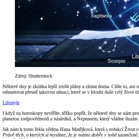
Zdroj: Shutterstock
Některé dny je zkrátka lepší zrušit plány a zůstat doma. Cítíte to, ani
odstartovat přesně takovou situaci, které se v hloubi duše celý život o
Lifestyle
I když na horoskopy nevěříte, těžko popřít, že některé dny se nám pro
planetou zodpovědnosti a následků, a Neptunem, který vládne iluzí
Jak nám k tomu řekla vědma Hana Matějková, která s redakcí Život c
Právě těch, o kterých si myslíme, že je máme dobře v sobě uzamčené