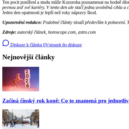
Ten pocit ponížení a studu může Kozoroha poznamenat na hodně dlouh
pevnou zeď své kariéry. V tento den ale stačí jedna uvolněná cihla a ce
Jeden den opatrnosti je lepší než roky nápravy škod.
Upozornění redakce:
Podobné články slouží především k pobavení. To
Zdroje:
autorský článek, horoscope.com, astro.com
Diskuze k článku
0
Vstoupit do diskuze
Nejnovější články
Začíná čínský rok koně: Co to znamená pro jednotli