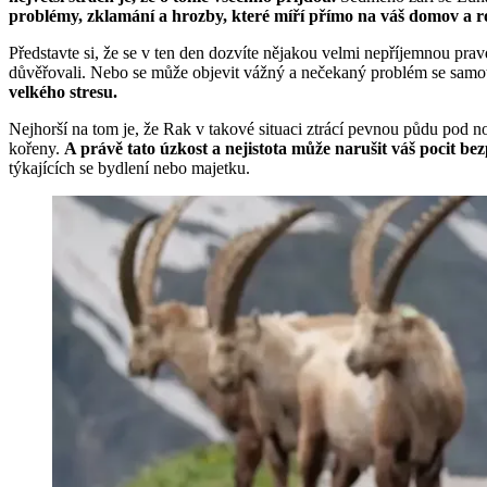
problémy, zklamání a hrozby, které míří přímo na váš domov a r
Představte si, že se v ten den dozvíte nějakou velmi nepříjemnou pra
důvěřovali. Nebo se může objevit vážný a nečekaný problém se samo
velkého stresu.
Nejhorší na tom je, že Rak v takové situaci ztrácí pevnou půdu pod n
kořeny.
A právě tato úzkost a nejistota může narušit váš pocit bez
týkajících se bydlení nebo majetku.