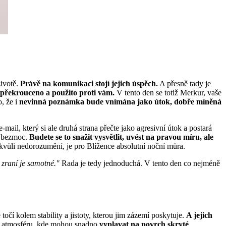
životě.
Právě na komunikaci stojí jejich úspěch.
A přesně tady je
 překrouceno a použito proti vám.
V tento den se totiž Merkur, vaše
, že i
nevinná poznámka bude vnímána jako útok, dobře míněná
-mail, který si ale druhá strana přečte jako agresivní útok a postará
še bezmoc.
Budete se to snažit vysvětlit, uvést na pravou míru, ale
y kvůli nedorozumění, je pro Blížence absolutní noční můra.
 zraní je samotné."
Rada je tedy jednoduchá. V tento den co nejméně
 točí kolem stability a jistoty, kterou jim zázemí poskytuje.
A jejich
ří atmosféru, kde mohou snadno
vyplavat na povrch skryté