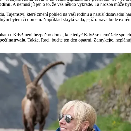
odinu.
A nemusí jít jen o to, že vás někdo vykrade. Ta hrozba může b
vdu. Tajemství, které změní pohled na vaši rodinu a naruší dosavadní h
tným bytem či domem. Například skrytá vada, jejíž oprava bude extré
ohama. Když není bezpečno doma, kde tedy? Když se nemůžete spolehnout
pečí natrvalo.
Takže, Raci, buďte ten den opatrní. Zamykejte, neplánuj