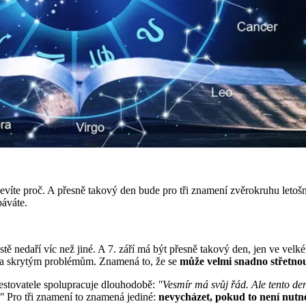
 nevíte proč. A přesně takový den bude pro tři znamení zvěrokruhu letošn
báváte.
stě nedaří víc než jiné. A 7. září má být přesně takový den, jen ve ve
m a skrytým problémům. Znamená to, že se
může velmi snadno střetnou
estovatele spolupracuje dlouhodobě:
"Vesmír má svůj řád. Ale tento den
."
Pro tři znamení to znamená jediné:
nevycházet, pokud to není nutné,