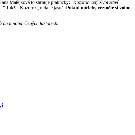
Hana Matějková to shrnuje prakticky:
"Kozoroh celý život staví
a."
Takže, Kozorozi, rada je jasná.
Pokud můžete, vezměte si volno.
ží na mnoha různých faktorech.
ví