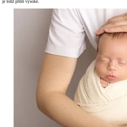
je totiž příliš vysoké.