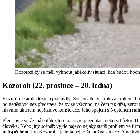
Kozorozi by se měli vyhnout jakékoliv situaci, kde budou hodn
Kozoroh (22. prosince – 20. ledna)
Kozoroh je ambiciózní a pracovitý. Systematicky, krok za krokem, bud
ho neděsí víc než představa, že by se všechno, na čem tak dřel, zhrou
hlavním aktérem nepříznivé konstelace. Jeho spojení s Neptunem
nah
Představte si, že máte důležitou pracovní prezentaci nebo schůzku. Dl
člověka. Nebo jiný scénář: vyjde najevo nějaký starší problém ve firm
neúspěchem.
Pro Kozoroha je to ta nejhorší možná situace. A ne kvůli 