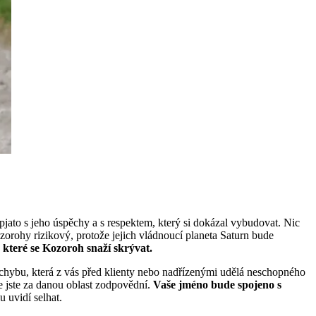
jato s jeho úspěchy a s respektem, který si dokázal vybudovat. Nic
ozorohy rizikový, protože jejich vládnoucí planeta Saturn bude
které se Kozoroh snaží skrývat.
ou chybu, která z vás před klienty nebo nadřízenými udělá neschopného
že jste za danou oblast zodpovědní.
Vaše jméno bude spojeno s
u uvidí selhat.