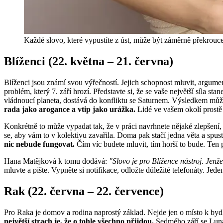
Každé slovo, které vypustíte z úst, může být záměrně překrouce
Blíženci (22. května – 21. června)
Blíženci jsou známí svou výřečností. Jejich schopnost mluvit, argumen
problém, který 7. září hrozí. Představte si, že se vaše největší síla sta
vládnoucí planeta, dostává do konfliktu se Saturnem. Výsledkem může b
rada jako arogance a vtip jako urážka.
Lidé ve vašem okolí prostě 
Konkrétně to může vypadat tak, že v práci navrhnete nějaké zlepšení, al
se, aby vám to v kolektivu zavařila. Doma pak stačí jedna věta a spu
nic nebude fungovat.
Čím víc budete mluvit, tím horší to bude. Ten p
Hana Matějková k tomu dodává:
"Slovo je pro Blížence nástroj. Jenž
mluvte a pište. Vypněte si notifikace, odložte důležité telefonáty. Je
Rak (22. června – 22. července)
Pro Raka je domov a rodina naprostý základ. Nejde jen o místo k bydlení,
největší strach je, že o tohle všechno přijdou.
Sedmého září se Luna