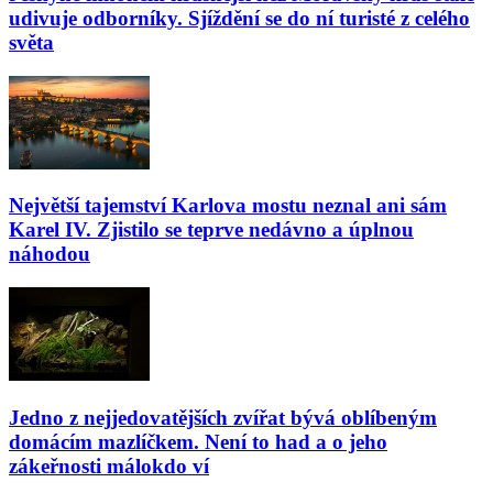
udivuje odborníky. Sjíždění se do ní turisté z celého
světa
Největší tajemství Karlova mostu neznal ani sám
Karel IV. Zjistilo se teprve nedávno a úplnou
náhodou
Jedno z nejjedovatějších zvířat bývá oblíbeným
domácím mazlíčkem. Není to had a o jeho
zákeřnosti málokdo ví