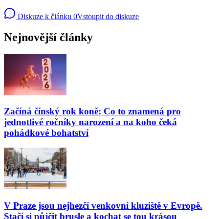
Diskuze k článku
0
Vstoupit do diskuze
Nejnovější články
Začíná čínský rok koně: Co to znamená pro
jednotlivé ročníky narození a na koho čeká
pohádkové bohatství
V Praze jsou nejhezčí venkovní kluziště v Evropě.
Stačí si půjčit brusle a kochat se tou krásou