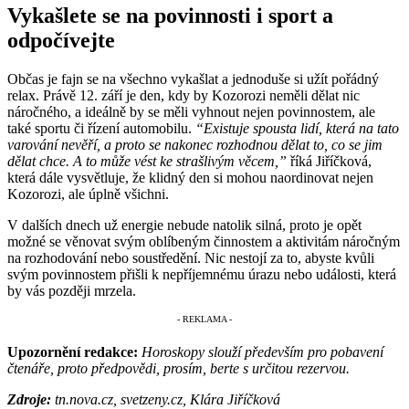
Vykašlete se na povinnosti i sport a
odpočívejte
Občas je fajn se na všechno vykašlat a jednoduše si užít pořádný
relax. Právě 12. září je den, kdy by Kozorozi neměli dělat nic
náročného, a ideálně by se měli vyhnout nejen povinnostem, ale
také sportu či řízení automobilu.
“Existuje spousta lidí, která na tato
varování nevěří, a proto se nakonec rozhodnou dělat to, co se jim
dělat chce. A to může vést ke strašlivým věcem,”
říká Jiříčková,
která dále vysvětluje, že klidný den si mohou naordinovat nejen
Kozorozi, ale úplně všichni.
V dalších dnech už energie nebude natolik silná, proto je opět
možné se věnovat svým oblíbeným činnostem a aktivitám náročným
na rozhodování nebo soustředění. Nic nestojí za to, abyste kvůli
svým povinnostem přišli k nepříjemnému úrazu nebo události, která
by vás později mrzela.
Upozornění redakce:
Horoskopy slouží především pro pobavení
čtenáře, proto předpovědi, prosím, berte s určitou rezervou.
Zdroje:
tn.nova.cz, svetzeny.cz, Klára Jiříčková