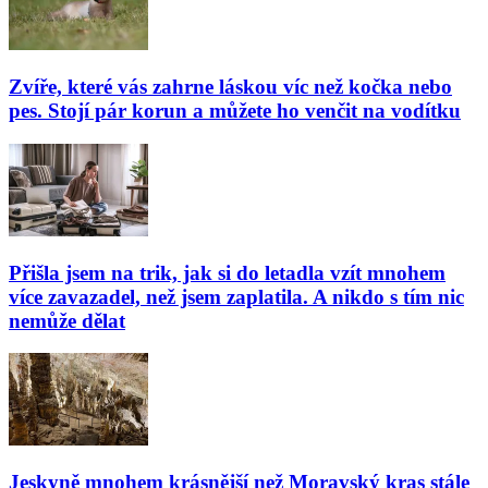
Zvíře, které vás zahrne láskou víc než kočka nebo
pes. Stojí pár korun a můžete ho venčit na vodítku
Přišla jsem na trik, jak si do letadla vzít mnohem
více zavazadel, než jsem zaplatila. A nikdo s tím nic
nemůže dělat
Jeskyně mnohem krásnější než Moravský kras stále