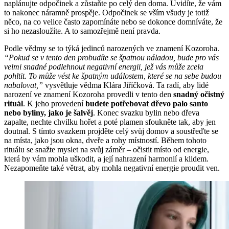
naplánujte odpočinek a zůstaňte po celý den doma. Uvidíte, že vám
to nakonec náramně prospěje. Odpočinek se vším všudy je totiž
něco, na co velice často zapomínáte nebo se dokonce domníváte, že
si ho nezasloužíte. A to samozřejmě není pravda.
Podle vědmy se to týká jedinců narozených ve znamení Kozoroha.
“Pokud se v tento den probudíte se špatnou náladou, bude pro vás
velmi snadné podlehnout negativní energii, jež vás může zcela
pohltit. To může vést ke špatným událostem, které se na sebe budou
nabalovat,”
vysvětluje vědma Klára Jiříčková. Ta radí, aby lidé
narození ve znamení Kozoroha provedli v tento den
snadný očistný
rituál
. K jeho provedení
budete potřebovat dřevo palo santo
nebo byliny, jako je šalvěj
. Konec svazku bylin nebo dřeva
zapalte, nechte chvilku hořet a poté plamen sfoukněte tak, aby jen
doutnal. S tímto svazkem projděte celý svůj domov a soustřeďte se
na místa, jako jsou okna, dveře a rohy místností. Během tohoto
rituálu se snažte myslet na svůj záměr – očistit místo od energie,
která by vám mohla uškodit, a její nahrazení harmonií a klidem.
Nezapomeňte také větrat, aby mohla negativní energie proudit ven.