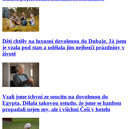
Děti chtěly na luxusní dovolenou do Dubaje. Já jsem
je vzala pod stan a udělala jim nejhezčí prázdniny v
životě
Vzali jsme tchyni ze soucitu na dovolenou do
Egypta. Dělala takovou ostudu, že jsme se hanbou
propadali nejen my, ale i všichni Češi v hotelu