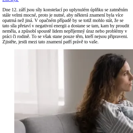
Dne 12. září jsou síly konstelací po uplynulém úplňku se zatměním
stále velmi mocné, proto je nutné, aby některá znamení byla více
opatrná než jiná. V opačném případě by se totiž mohlo stát, že se
tato síla přetaví v negativní energii a dostane se tam, kam by proudit
neměla, a způsobí spoustě lidem nepříjemný úraz nebo problémy v
práci či rodině. To se však stane pouze těm, kteří nejsou připraveni.
Zjistěte, jestli mezi tato znamení patří právě to vaše.