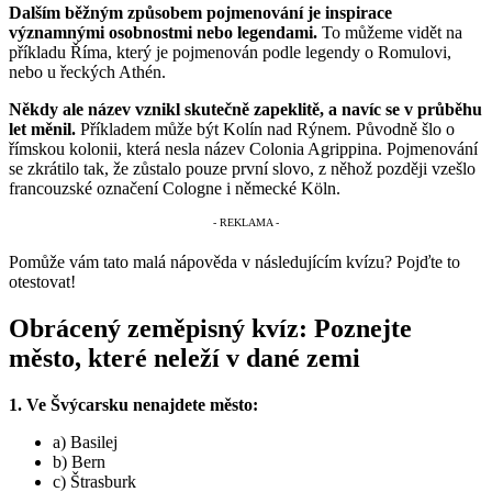
Dalším běžným způsobem pojmenování je inspirace
významnými osobnostmi nebo legendami.
To můžeme vidět na
příkladu Říma, který je pojmenován podle legendy o Romulovi,
nebo u řeckých Athén.
Někdy ale název vznikl skutečně zapeklitě, a navíc se v průběhu
let měnil.
Příkladem může být Kolín nad Rýnem. Původně šlo o
římskou kolonii, která nesla název Colonia Agrippina. Pojmenování
se zkrátilo tak, že zůstalo pouze první slovo, z něhož později vzešlo
francouzské označení Cologne i německé Köln.
Pomůže vám tato malá nápověda v následujícím kvízu? Pojďte to
otestovat!
Obrácený zeměpisný kvíz: Poznejte
město, které neleží v dané zemi
1. Ve Švýcarsku nenajdete město:
a) Basilej
b) Bern
c) Štrasburk