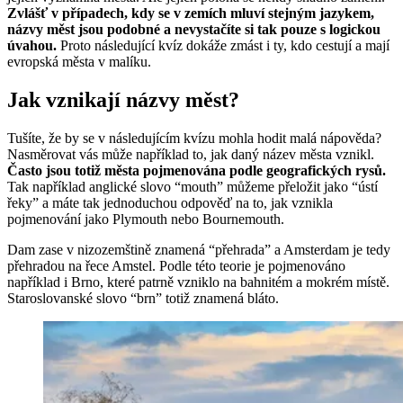
Zvlášť v případech, kdy se v zemích mluví stejným jazykem,
názvy měst jsou podobné a nevystačíte si tak pouze s logickou
úvahou.
Proto následující kvíz dokáže zmást i ty, kdo cestují a mají
evropská města v malíku.
Jak vznikají názvy měst?
Tušíte, že by se v následujícím kvízu mohla hodit malá nápověda?
Nasměrovat vás může například to, jak daný název města vznikl.
Často jsou totiž města pojmenována podle geografických rysů.
Tak například anglické slovo “mouth” můžeme přeložit jako “ústí
řeky” a máte tak jednoduchou odpověď na to, jak vznikla
pojmenování jako Plymouth nebo Bournemouth.
Dam zase v nizozemštině znamená “přehrada” a Amsterdam je tedy
přehradou na řece Amstel. Podle této teorie je pojmenováno
například i Brno, které patrně vzniklo na bahnitém a mokrém místě.
Staroslovanské slovo “brn” totiž znamená bláto.