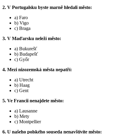
2. V Portugalsku byste marně hledali město:
a) Faro
b) Vigo
c) Braga
3. V Maďarsku neleží město:
a) Bukurešť
b) Budapešť
c) Győr
4. Mezi nizozemská města nepatří:
a) Utrecht
b) Haag
c) Gent
5. Ve Francii nenajdete město:
a) Lausanne
b) Mety
c) Montpellier
6. U našeho polského souseda nenavštívíte město: