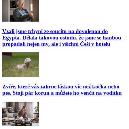
Vzali jsme tchyni ze soucitu na dovolenou do
Egypta. Dělala takovou ostudu, že jsme se hanbou
propadali nejen my, ale i všichni Češi v hotelu
Zvíře, které vás zahrne láskou víc než kočka nebo
pes. Stojí pár korun a můžete ho venčit na vodítku