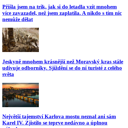
Přišla jsem na trik, jak si do letadla vzít mnohem
více zavazadel, než jsem zaplatila. A nikdo s tím nic
nemůže dělat
Jeskyně mnohem krásnější než Moravský kras stále
udivuje odborníky. Sjíždění se do ní turisté z celého
světa
Největší tajemství Karlova mostu neznal ani sám
Karel IV. Zjistilo se teprve nedávno a úplnou