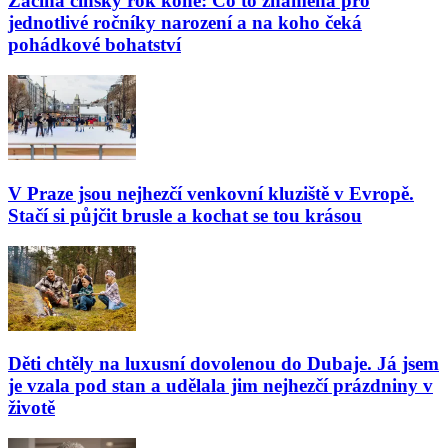
Začíná čínský rok koně: Co to znamená pro
jednotlivé ročníky narození a na koho čeká
pohádkové bohatství
V Praze jsou nejhezčí venkovní kluziště v Evropě.
Stačí si půjčit brusle a kochat se tou krásou
Děti chtěly na luxusní dovolenou do Dubaje. Já jsem
je vzala pod stan a udělala jim nejhezčí prázdniny v
životě