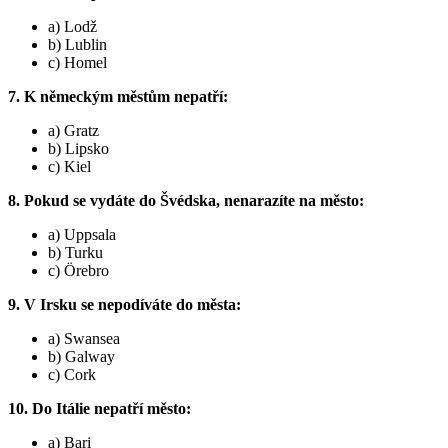
a) Lodž
b) Lublin
c) Homel
7. K německým městům nepatří:
a) Gratz
b) Lipsko
c) Kiel
8. Pokud se vydáte do Švédska, nenarazíte na město:
a) Uppsala
b) Turku
c) Örebro
9. V Irsku se nepodíváte do města:
a) Swansea
b) Galway
c) Cork
10. Do Itálie nepatří město:
a) Bari