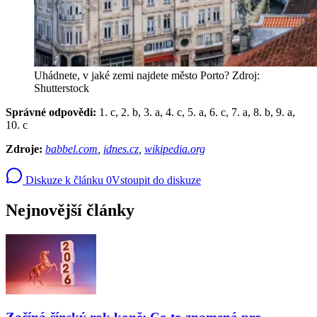
Uhádnete, v jaké zemi najdete město Porto? Zdroj:
Shutterstock
Správné odpovědi:
1. c, 2. b, 3. a, 4. c, 5. a, 6. c, 7. a, 8. b, 9. a,
10. c
Zdroje:
babbel.com
,
idnes.cz
,
wikipedia.org
Diskuze k článku
0
Vstoupit do diskuze
Nejnovější články