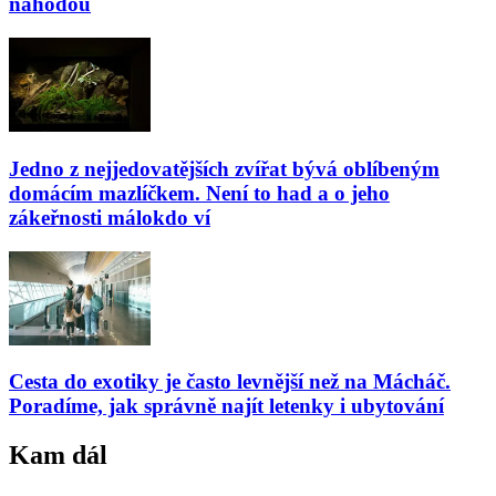
náhodou
Jedno z nejjedovatějších zvířat bývá oblíbeným
domácím mazlíčkem. Není to had a o jeho
zákeřnosti málokdo ví
Cesta do exotiky je často levnější než na Mácháč.
Poradíme, jak správně najít letenky i ubytování
Kam dál