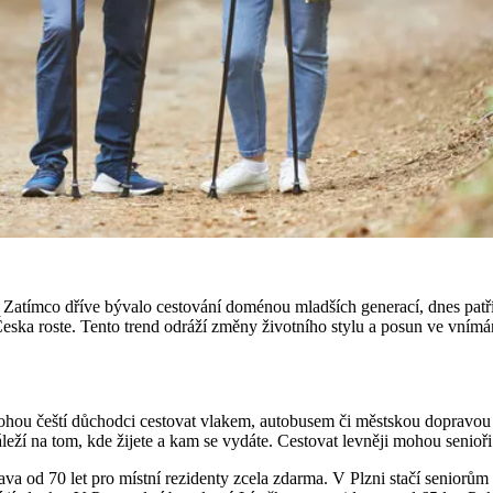
. Zatímco dříve bývalo cestování doménou mladších generací, dnes patř
Česka roste. Tento trend odráží změny životního stylu a posun ve vnímá
ohou čeští důchodci cestovat vlakem, autobusem či městskou dopravou 
áleží na tom, kde žijete a kam se vydáte. Cestovat levněji mohou senioř
od 70 let pro místní rezidenty zcela zdarma. V Plzni stačí seniorům n