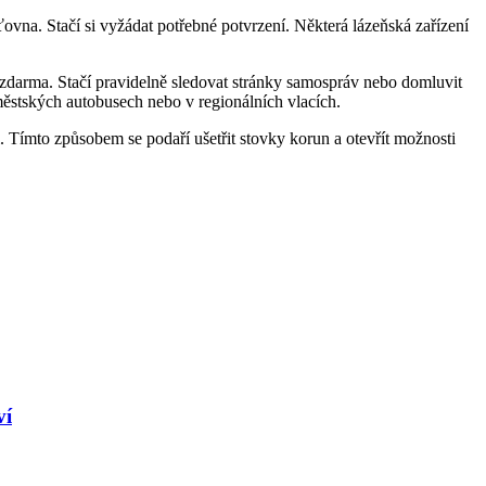
ťovna. Stačí si vyžádat potřebné potvrzení. Některá lázeňská zařízení
 zdarma. Stačí pravidelně sledovat stránky samospráv nebo domluvit
íměstských autobusech nebo v regionálních vlacích.
. Tímto způsobem se podaří ušetřit stovky korun a otevřít možnosti
ví