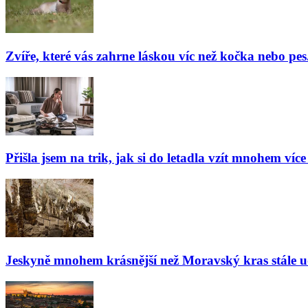
Zvíře, které vás zahrne láskou víc než kočka nebo pes
Přišla jsem na trik, jak si do letadla vzít mnohem více
Jeskyně mnohem krásnější než Moravský kras stále udiv