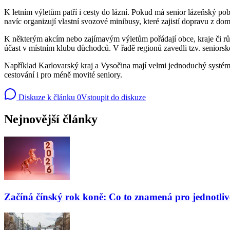
K letním výletům patří i cesty do lázní. Pokud má senior lázeňský pob
navíc organizují vlastní svozové minibusy, které zajistí dopravu z do
K některým akcím nebo zajímavým výletům pořádají obce, kraje či růz
účast v místním klubu důchodců. V řadě regionů zavedli tzv. seniorské
Například Karlovarský kraj a Vysočina mají velmi jednoduchý systém –
cestování i pro méně movité seniory.
Diskuze k článku
0
Vstoupit do diskuze
Nejnovější články
Začíná čínský rok koně: Co to znamená pro jednotli