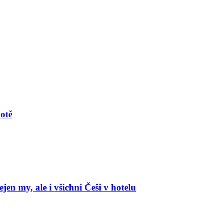
votě
en my, ale i všichni Češi v hotelu