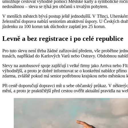
umožňuje cestovat výhodně pomocí Městské karty a symbolické roční jíz
nedosáhnou – sleva se týká jen občanů s trvalým pobytem.
V menších městech bývá postup ještě jednodušší. V Třinci, Uherském Hra
železniční doprava nabízí seniorům atraktivní úspory. U Českých dra
jízdenku za 100 korun tak důchodce zaplatí jen 25 korun.
Levně a bez registrace i po celé republice
Pro tuto slevu není třeba žádné zařizování předem, vše proběhne jedn
trasách, například do Karlových Varů nebo Ostravy. Obdobnou nabíd
Slevy na autobusové spoje zajišťují i velké firmy jako Arriva nebo Fl
výhodnější, a proto je dobré informovat se o konkrétní nabídce pří
zdarma, zvláště pokud má senior potřebnou krajskou nebo městskou k
Při cestě doporučují dopravci mít u sebe občanský průkaz. V některýc
mění, a proto je praktičtější před cestou ověřit aktuální pravidla na 