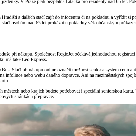
denky. V Praze platí bezplatná Lítačka pro rezidenty nad 65 let. Pokud
dišti a dalších stačí zajít do infocentra či na pokladnu a vyřídit si p
h stačí osobám nad 65 let prokázat u pokladny věk občanským průkazem
oduše při nákupu. Společnost RegioJet očekává jednoduchou registraci 
ku má také Leo Express.
ixBus. Stačí při nákupu online označit možnost senior a systém cenu au
mo na infolince nebo webu daného dopravce. Ani na meziměstských spojí
artu.
h městech nebo krajích budete potřebovat i speciální seniorskou kartu
webových stránkách přepravce.