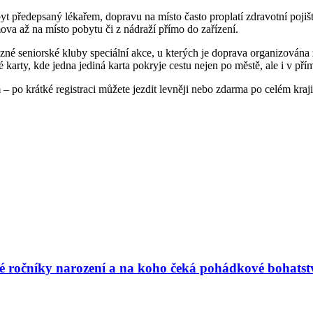
yt předepsaný lékařem, dopravu na místo často proplatí zdravotní pojiš
mova až na místo pobytu či z nádraží přímo do zařízení.
né seniorské kluby speciální akce, u kterých je doprava organizována
 karty, kde jedna jediná karta pokryje cestu nejen po městě, ale i v př
 po krátké registraci můžete jezdit levněji nebo zdarma po celém kraji
vé ročníky narození a na koho čeká pohádkové bohatst