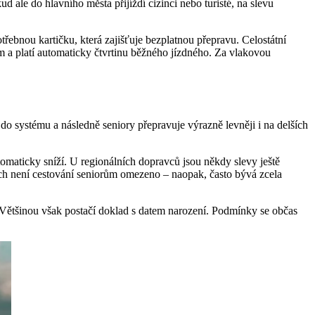
 ale do hlavního města přijíždí cizinci nebo turisté, na slevu
otřebnou kartičku, která zajišťuje bezplatnou přepravu. Celostátní
 a platí automaticky čtvrtinu běžného jízdného. Za vlakovou
do systému a následně seniory přepravuje výrazně levněji i na delších
tomaticky sníží. U regionálních dopravců jsou někdy slevy ještě
ch není cestování seniorům omezeno – naopak, často bývá zcela
. Většinou však postačí doklad s datem narození. Podmínky se občas