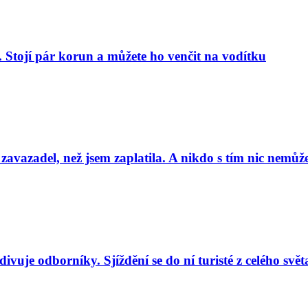
. Stojí pár korun a můžete ho venčit na vodítku
 zavazadel, než jsem zaplatila. A nikdo s tím nic nemůže
uje odborníky. Sjíždění se do ní turisté z celého svět