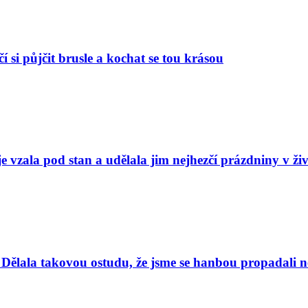
í si půjčit brusle a kochat se tou krásou
e vzala pod stan a udělala jim nejhezčí prázdniny v ži
Dělala takovou ostudu, že jsme se hanbou propadali nej