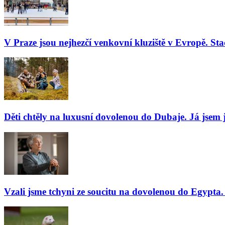
V Praze jsou nejhezčí venkovní kluziště v Evropě. Stač
Děti chtěly na luxusní dovolenou do Dubaje. Já jsem j
Vzali jsme tchyni ze soucitu na dovolenou do Egypta. 