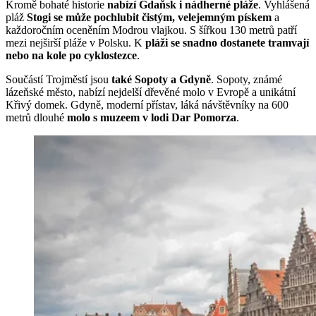
Kromě bohaté historie
nabízí Gdaňsk i nádherné pláže
. Vyhlášená
pláž
Stogi se může pochlubit čistým, velejemným pískem
a
každoročním oceněním Modrou vlajkou. S šířkou 130 metrů patří
mezi nejširší pláže v Polsku. K
pláži se snadno dostanete tramvají
nebo na kole po cyklostezce
.
Součástí Trojměstí jsou
také Sopoty a Gdyně
. Sopoty, známé
lázeňské město, nabízí nejdelší dřevěné molo v Evropě a unikátní
Křivý domek. Gdyně, moderní přístav, láká návštěvníky na 600
metrů dlouhé
molo s muzeem v lodi Dar Pomorza
.