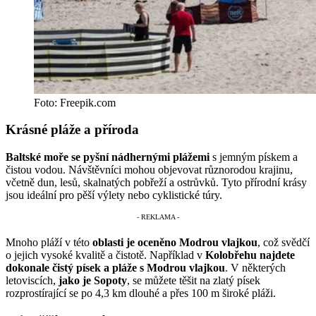
Foto: Freepik.com
Krásné pláže a příroda
Baltské moře se pyšní nádhernými plážemi
s jemným pískem a
čistou vodou. Návštěvníci mohou objevovat různorodou krajinu,
včetně dun, lesů, skalnatých pobřeží a ostrůvků. Tyto přírodní krásy
jsou ideální pro pěší výlety nebo cyklistické túry.
Mnoho pláží v této
oblasti je oceněno Modrou vlajkou
, což svědčí
o jejich vysoké kvalitě a čistotě. Například v
Kolobřehu najdete
dokonale čistý písek a pláže s Modrou vlajkou
. V některých
letoviscích,
jako je Sopoty
, se můžete těšit na zlatý písek
rozprostírající se po 4,3 km dlouhé a přes 100 m široké pláži.