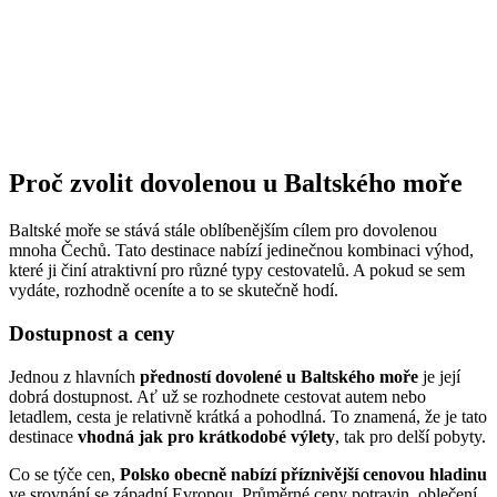
Proč zvolit dovolenou u Baltského moře
Baltské moře se stává stále oblíbenějším cílem pro dovolenou
mnoha Čechů. Tato destinace nabízí jedinečnou kombinaci výhod,
které ji činí atraktivní pro různé typy cestovatelů. A pokud se sem
vydáte, rozhodně oceníte
a to se skutečně hodí.
Dostupnost a ceny
Jednou z hlavních
předností dovolené u Baltského moře
je její
dobrá dostupnost. Ať už se rozhodnete cestovat autem nebo
letadlem, cesta je relativně krátká a pohodlná. To znamená, že je tato
destinace
vhodná jak pro krátkodobé výlety
, tak pro delší pobyty.
Co se týče cen,
Polsko obecně nabízí příznivější cenovou hladinu
ve srovnání se západní Evropou. Průměrné ceny potravin, oblečení