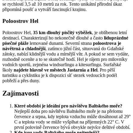
se rychlostí 3,5 až 10 metrů za rok. Tento unikátní přírodní úkaz
připomíná poušť a vytváří fascinující krajinu.
Poloostrov Hel
Poloostrov Hel,
35 km dlouhý písčitý výběžek
, je oblíbenou letní
destinací. Charakterizují ho nekonečně dlouhé a často
liduprázdné
písečné pláže
lemované dunami. Severní strana
poloostrova je
návětrná a chladnější
, zatímco jižní část, situovaná do Gdaňské
zátoky, nabízí klidnější vodu a mírnější vítr. A pokud se sem vydáte,
rozhodně oceníte
a to se skutečně hodí. Hel je rájem pro milovníky
vodních sportů, zejména windsurfingu a kitesurfingu. Surfařské
školy
najdete hlavně ve městech Jastarnia a Hel
. Pro pěší
turistiku a cyklistiku je k dispozici síť stezek vedoucích podél
pobřeží a přes duny.
Zajímavosti
Které období je ideální pro návštěvu Baltského moře?
Nejlepší doba pro návštěvu Baltského moře je na přelomu
července a srpna, kdy teplota vzduchu může dosáhnout až 29°
C a teplota vody se může vyšplhat na příjemných 22° C. V
první polovině července bývá obvykle nejvíce deštivé období.
Kde jsou vody Baltského moře nejteplejší?