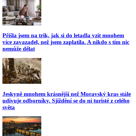
Přišla jsem na trik, jak si do letadla vzít mnohem
více zavazadel, než jsem zaplatila. A nikdo s tím nic
nemůže dělat
Jeskyně mnohem krásnější než Moravský kras stále
udivuje odborníky. Sjíždění se do ní turisté z celého
světa