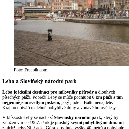
Foto: Freepik.com
Leba a Sloviňský národní park
Łeba je ideální destinací pro milovníky přírody
a dlouhých
písečných pláží. Pobřeží Łeby se může pochlubit
6 km pláží s tím
nejjemnějším světlým pískem
, jaký jinde u Baltu nenajdete.
Krajinu dotváří malebné pohyblivé duny a voňavé borové lesy.
V blízkosti Łeby se nachází
Słowińský národní park
, který byl
založen v roce 1967. Park je proslulý
svými pohyblivými dunami
,
z nichž nejvyšší, Łącka Góra, dosahuje výšky 40 metrů a pohybuje