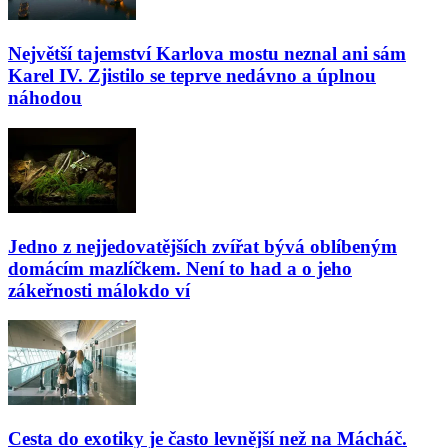
Největší tajemství Karlova mostu neznal ani sám
Karel IV. Zjistilo se teprve nedávno a úplnou
náhodou
Jedno z nejjedovatějších zvířat bývá oblíbeným
domácím mazlíčkem. Není to had a o jeho
zákeřnosti málokdo ví
Cesta do exotiky je často levnější než na Mácháč.