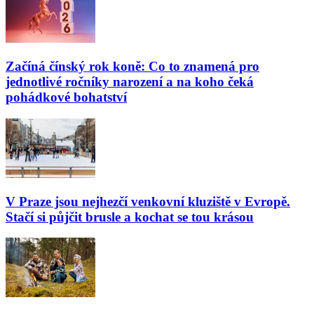
Začíná čínský rok koně: Co to znamená pro
jednotlivé ročníky narození a na koho čeká
pohádkové bohatství
V Praze jsou nejhezčí venkovní kluziště v Evropě.
Stačí si půjčit brusle a kochat se tou krásou