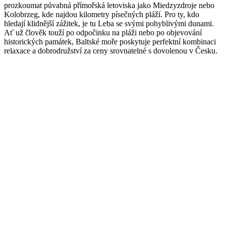
prozkoumat půvabná přímořská letoviska jako Miedzyzdroje nebo
Kolobrzeg, kde najdou kilometry písečných pláží. Pro ty, kdo
hledají klidnější zážitek, je tu Leba se svými pohyblivými dunami.
Ať už člověk touží po odpočinku na pláži nebo po objevování
historických památek, Baltské moře poskytuje perfektní kombinaci
relaxace a dobrodružství za ceny srovnatelné s dovolenou v Česku.