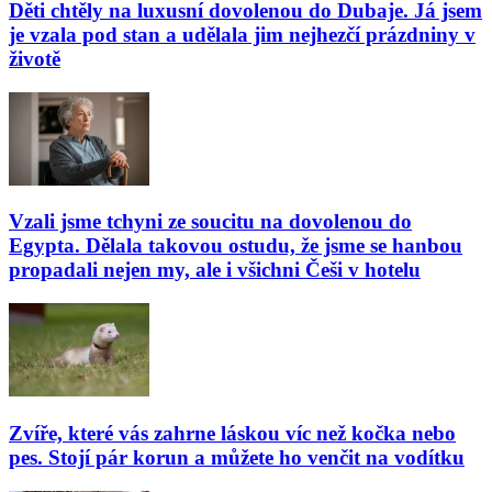
Děti chtěly na luxusní dovolenou do Dubaje. Já jsem
je vzala pod stan a udělala jim nejhezčí prázdniny v
životě
Vzali jsme tchyni ze soucitu na dovolenou do
Egypta. Dělala takovou ostudu, že jsme se hanbou
propadali nejen my, ale i všichni Češi v hotelu
Zvíře, které vás zahrne láskou víc než kočka nebo
pes. Stojí pár korun a můžete ho venčit na vodítku