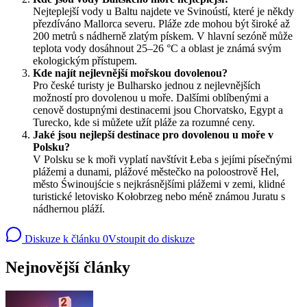
Nejteplejší vody u Baltu najdete ve Svinoústí, které je někdy
přezdíváno Mallorca severu. Pláže zde mohou být široké až
200 metrů s nádherně zlatým pískem. V hlavní sezóně může
teplota vody dosáhnout 25–26 °C a oblast je známá svým
ekologickým přístupem.
Kde najít nejlevnější mořskou dovolenou?
Pro české turisty je Bulharsko jednou z nejlevnějších
možností pro dovolenou u moře. Dalšími oblíbenými a
cenově dostupnými destinacemi jsou Chorvatsko, Egypt a
Turecko, kde si můžete užít pláže za rozumné ceny.
Jaké jsou nejlepší destinace pro dovolenou u moře v
Polsku?
V Polsku se k moři vyplatí navštívit Łeba s jejími písečnými
plážemi a dunami, plážové městečko na poloostrově Hel,
město Świnoujście s nejkrásnějšími plážemi v zemi, klidné
turistické letovisko Kołobrzeg nebo méně známou Juratu s
nádhernou pláží.
Diskuze k článku
0
Vstoupit do diskuze
Nejnovější články