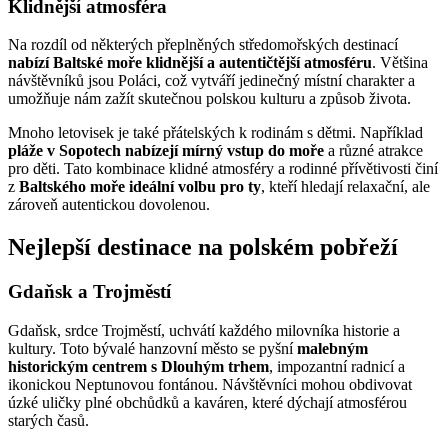
Klidnější atmosféra
Na rozdíl od některých přeplněných středomořských destinací
nabízí Baltské moře klidnější a autentičtější atmosféru
. Většina
návštěvníků jsou Poláci, což vytváří jedinečný místní charakter a
umožňuje nám zažít skutečnou polskou kulturu a způsob života.
Mnoho letovisek je také přátelských k rodinám s dětmi. Například
pláže v Sopotech nabízejí mírný vstup do moře
a různé atrakce
pro děti. Tato kombinace klidné atmosféry a rodinné přívětivosti činí
z
Baltského moře ideální volbu pro ty
, kteří hledají relaxační, ale
zároveň autentickou dovolenou.
Nejlepší destinace na polském pobřeží
Gdaňsk a Trojměstí
Gdaňsk, srdce Trojměstí, uchvátí každého milovníka historie a
kultury. Toto bývalé hanzovní město se pyšní
malebným
historickým centrem s Dlouhým trhem
, impozantní radnicí a
ikonickou Neptunovou fontánou. Návštěvníci mohou obdivovat
úzké uličky plné obchůdků a kaváren, které dýchají atmosférou
starých časů.