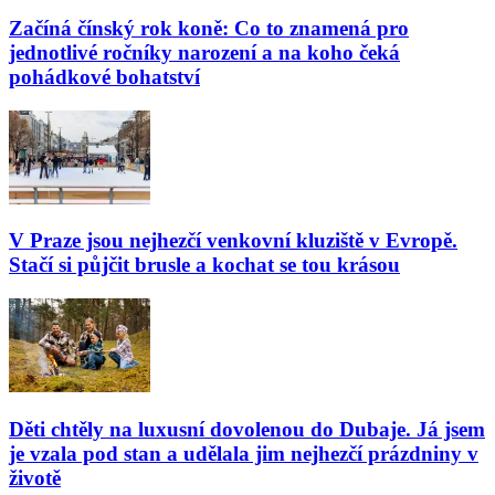
Začíná čínský rok koně: Co to znamená pro
jednotlivé ročníky narození a na koho čeká
pohádkové bohatství
V Praze jsou nejhezčí venkovní kluziště v Evropě.
Stačí si půjčit brusle a kochat se tou krásou
Děti chtěly na luxusní dovolenou do Dubaje. Já jsem
je vzala pod stan a udělala jim nejhezčí prázdniny v
životě