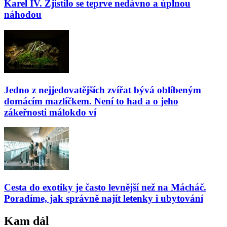
Karel IV. Zjistilo se teprve nedávno a úplnou
náhodou
Jedno z nejjedovatějších zvířat bývá oblíbeným
domácím mazlíčkem. Není to had a o jeho
zákeřnosti málokdo ví
Cesta do exotiky je často levnější než na Mácháč.
Poradíme, jak správně najít letenky i ubytování
Kam dál