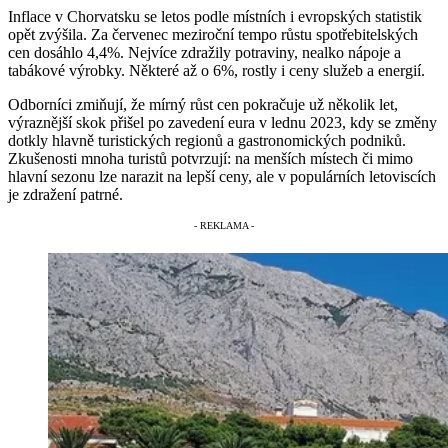
Inflace v Chorvatsku se letos podle místních i evropských statistik
opět zvýšila. Za červenec meziroční tempo růstu spotřebitelských
cen dosáhlo 4,4%. Nejvíce zdražily potraviny, nealko nápoje a
tabákové výrobky. Některé až o 6%, rostly i ceny služeb a energií.
Odborníci zmiňují, že mírný růst cen pokračuje už několik let,
výraznější skok přišel po zavedení eura v lednu 2023, kdy se změny
dotkly hlavně turistických regionů a gastronomických podniků.
Zkušenosti mnoha turistů potvrzují: na menších místech či mimo
hlavní sezonu lze narazit na lepší ceny, ale v populárních letoviscích
je zdražení patrné.