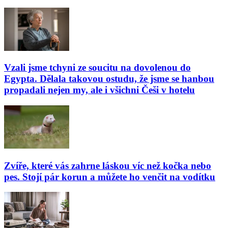
Vzali jsme tchyni ze soucitu na dovolenou do
Egypta. Dělala takovou ostudu, že jsme se hanbou
propadali nejen my, ale i všichni Češi v hotelu
Zvíře, které vás zahrne láskou víc než kočka nebo
pes. Stojí pár korun a můžete ho venčit na vodítku