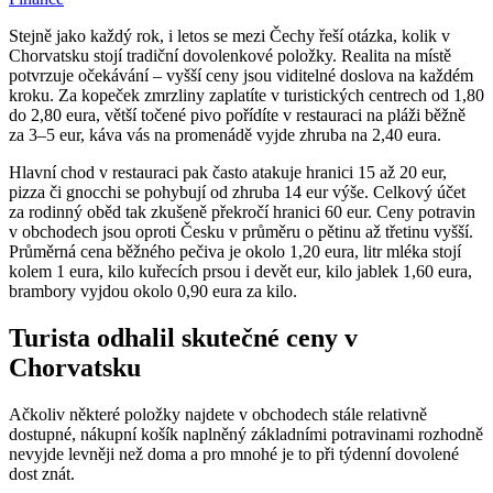
Stejně jako každý rok, i letos se mezi Čechy řeší otázka, kolik v
Chorvatsku stojí tradiční dovolenkové položky. Realita na místě
potvrzuje očekávání – vyšší ceny jsou viditelné doslova na každém
kroku. Za kopeček zmrzliny zaplatíte v turistických centrech od 1,80
do 2,80 eura, větší točené pivo pořídíte v restauraci na pláži běžně
za 3–5 eur, káva vás na promenádě vyjde zhruba na 2,40 eura.
Hlavní chod v restauraci pak často atakuje hranici 15 až 20 eur,
pizza či gnocchi se pohybují od zhruba 14 eur výše. Celkový účet
za rodinný oběd tak zkušeně překročí hranici 60 eur. Ceny potravin
v obchodech jsou oproti Česku v průměru o pětinu až třetinu vyšší.
Průměrná cena běžného pečiva je okolo 1,20 eura, litr mléka stojí
kolem 1 eura, kilo kuřecích prsou i devět eur, kilo jablek 1,60 eura,
brambory vyjdou okolo 0,90 eura za kilo.
Turista odhalil skutečné ceny v
Chorvatsku
Ačkoliv některé položky najdete v obchodech stále relativně
dostupné, nákupní košík naplněný základními potravinami rozhodně
nevyjde levněji než doma a pro mnohé je to při týdenní dovolené
dost znát.