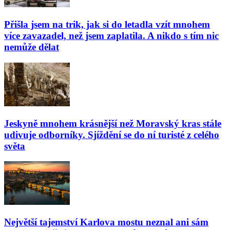
Přišla jsem na trik, jak si do letadla vzít mnohem
více zavazadel, než jsem zaplatila. A nikdo s tím nic
nemůže dělat
Jeskyně mnohem krásnější než Moravský kras stále
udivuje odborníky. Sjíždění se do ní turisté z celého
světa
Největší tajemství Karlova mostu neznal ani sám