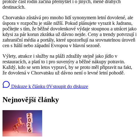
protože část rodin začíná přemýšlet i o jiných, méně drahých
destinacích.
Chorvatsko zůstává pro mnoho lidí synonymem letní dovolené, ale
úspora v rozpočtu je stále nižší. Pokud plánujete vyrazit k Jadranu,
počítejte s tím, že běžné dovolenkové výdaje stoupnou a utrácet jako
kdysi za pár korun zkrátka už dávno nejde. Ceny a trendy potvrzují i
zahraniční média a portály, které upozorňují na srovnatelnou úroveň
cen s Itálií nebo západní Evropou v hlavní sezoně.
Výlety, atrakce i služby na pláži zdražily stejně jako jídlo v
restauracích, a platí to i pro suvenýry a běžné nákupy potravin.
Každý, kdo se sem letos vypraví, by se proto měl připravit na fakt,
že dovolená v Chorvatsku už dávno není o levné letní pohodě.
Diskuze k článku
0
Vstoupit do diskuze
Nejnovější články