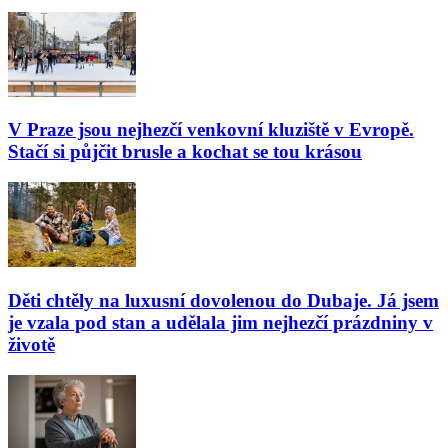
V Praze jsou nejhezčí venkovní kluziště v Evropě.
Stačí si půjčit brusle a kochat se tou krásou
Děti chtěly na luxusní dovolenou do Dubaje. Já jsem
je vzala pod stan a udělala jim nejhezčí prázdniny v
životě