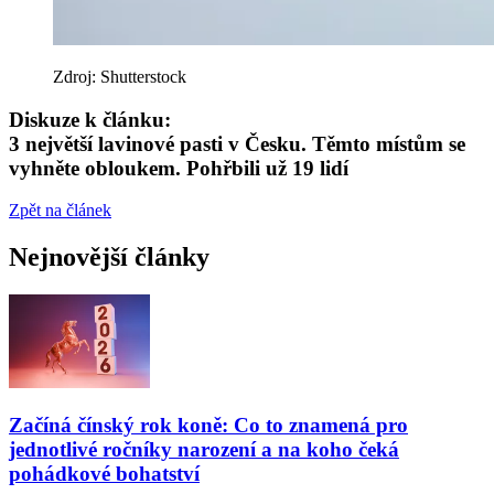
Zdroj: Shutterstock
Diskuze k článku:
3 největší lavinové pasti v Česku. Těmto místům se
vyhněte obloukem. Pohřbili už 19 lidí
Zpět na článek
Nejnovější články
Začíná čínský rok koně: Co to znamená pro
jednotlivé ročníky narození a na koho čeká
pohádkové bohatství