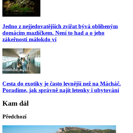
Jedno z nejjedovatějších zvířat bývá oblíbeným
domácím mazlíčkem. Není to had a o jeho
zákeřnosti málokdo ví
Cesta do exotiky je často levnější než na Mácháč.
Poradíme, jak správně najít letenky i ubytování
Kam dál
Předchozí