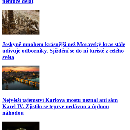
nemůže dělat
Jeskyně mnohem krásnější než Moravský kras stále
udivuje odborníky. Sjíždění se do ní turisté z celého
světa
Největší tajemství Karlova mostu neznal ani sám
Karel IV. Zjistilo se teprve nedávno a úplnou
náhodou