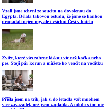
Vzali jsme tchyni ze soucitu na dovolenou do
Egypta. Dělala takovou ostudu, že jsme se hanbou
propadali nejen my, ale i všichni Češi v hotelu
Zvíře, které vás zahrne láskou víc než kočka nebo
pes. Stojí pár korun a můžete ho venčit na vodítku
Přišla jsem na trik, jak si do letadla vzít mnohem
více zavazadel, než jsem zaplatila. A nikdo s tím nic