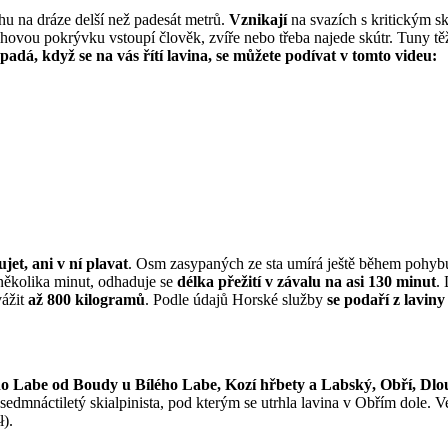
u na dráze delší než padesát metrů.
Vznikají
na svazích s kritickým s
něhovou pokrývku vstoupí člověk, zvíře nebo třeba najede skútr. Tuny tě
padá, když se na vás řítí lavina, se můžete podívat v tomto videu:
jet, ani v ní plavat
. Osm zasypaných ze sta umírá ještě během pohybu 
 několika minut, odhaduje se
délka přežití v závalu na asi 130 minut
.
vážit
až 800 kilogramů
. Podle údajů Horské služby
se podaří z laviny
ého Labe od Boudy u Bílého Labe, Kozí hřbety a Labský, Obří, Dl
sedmnáctiletý skialpinista, pod kterým se utrhla lavina v Obřím dole. Ve
ł).