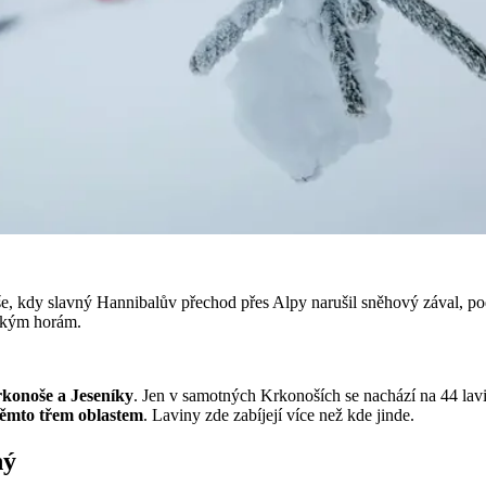
še, kdy slavný Hannibalův přechod přes Alpy narušil sněhový zával, p
elkým horám.
konoše a Jeseníky
. Jen v samotných Krkonoších se nachází na 44 lavi
těmto třem oblastem
. Laviny zde zabíjejí více než kde jinde.
hý