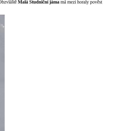
 Obzvláště
Malá Studniční jáma
má mezi horaly pověst