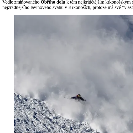
Vedle zmiňovaného
Obřího dolu
k těm nejkritičtějším krkonošským 
nejzrádnějšího lavinového svahu v Krkonoších, protože má své "vlast