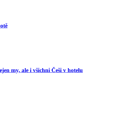
votě
en my, ale i všichni Češi v hotelu