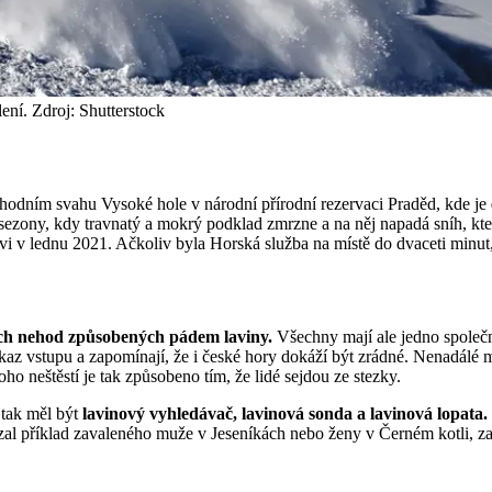
ení. Zdroj: Shutterstock
odním svahu Vysoké hole v národní přírodní rezervaci Praděd, kde je
 sezony, kdy travnatý a mokrý podklad zmrzne a na něj napadá sníh, kte
ovi v lednu 2021. Ačkoliv byla Horská služba na místě do dvaceti minu
ých nehod způsobených pádem laviny.
Všechny mají ale jedno společn
e zákaz vstupu a zapomínají, že i české hory dokáží být zrádné. Nenadál
o neštěstí je tak způsobeno tím, že lidé sejdou ze stezky.
 tak měl být
lavinový vyhledávač, lavinová sonda a lavinová lopata.
zal příklad zavaleného muže v Jeseníkách nebo ženy v Černém kotli, zav