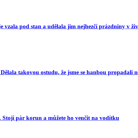
e vzala pod stan a udělala jim nejhezčí prázdniny v ži
Dělala takovou ostudu, že jsme se hanbou propadali nej
. Stojí pár korun a můžete ho venčit na vodítku