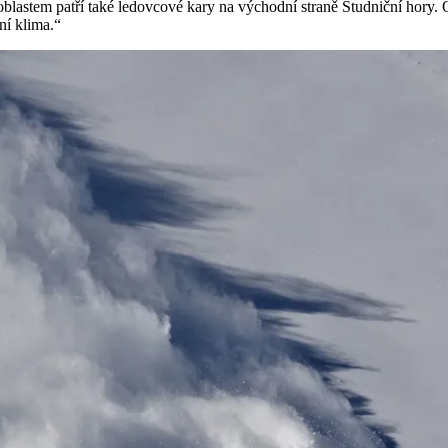
oblastem patří také ledovcové kary na východní straně Studniční hory.
ní klima.“