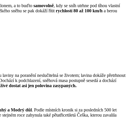
klonem, a to buďto
samovolně
, kdy se sníh utrhne pod tíhou vlastní
žkého sněhu se pak dokáží řítit
rychlostí 80 až 100 km/h
a berou
laviny na poranění neslučitelná se životem; lavina dokáže přetrhnout
 Dochází k podchlazení, sněhová masa postupně sesedá a dochází
 živé dostat asi jen polovina zasypaných.
ouhý a Modrý důl
. Podle místních kronik si za posledních 500 let
 stejném roce zahynula také pětatřicetiletá Češka, kterou zavalila