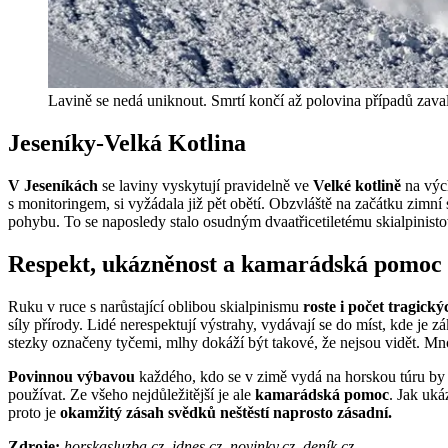
Lavině se nedá uniknout. Smrtí končí až polovina případů zaval
Jeseníky-Velká Kotlina
V Jeseníkách
se laviny vyskytují pravidelně ve
Velké kotlině
na vých
s monitoringem, si vyžádala již pět obětí. Obzvláště na začátku zimní
pohybu. To se naposledy stalo osudným dvaatřicetiletému skialpinist
Respekt, ukázněnost a kamarádská pomoc
Ruku v ruce s narůstající oblibou skialpinismu
roste i počet tragick
síly přírody. Lidé nerespektují výstrahy, vydávají se do míst, kde j
stezky označeny tyčemi, mlhy dokáží být takové, že nejsou vidět. Mnoh
Povinnou výbavou
každého, kdo se v zimě vydá na horskou túru by
používat. Ze všeho nejdůležitější je ale
kamarádská pomoc
. Jak uká
proto je
okamžitý zásah svědků neštěstí naprosto zásadní.
Zdroje:
horskasluzba.cz, idnes.cz, novinky.cz, deník.cz