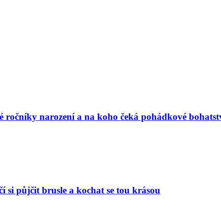
vé ročníky narození a na koho čeká pohádkové bohatst
í si půjčit brusle a kochat se tou krásou