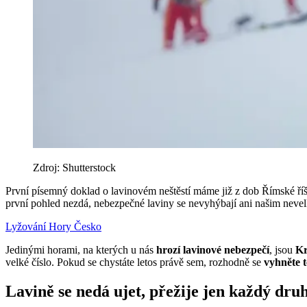
Zdroj: Shutterstock
První písemný doklad o lavinovém neštěstí máme již z dob Římské ří
první pohled nezdá, nebezpečné laviny se nevyhýbají ani našim nev
Lyžování
Hory
Česko
Jedinými horami, na kterých u nás
hrozí lavinové nebezpečí
, jsou
Kr
velké číslo. Pokud se chystáte letos právě sem, rozhodně se
vyhněte 
Lavině se nedá ujet, přežije jen každý dru