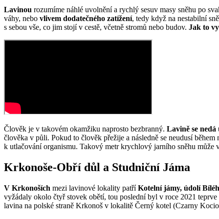
Lavinou
rozumíme náhlé uvolnění a rychlý sesuv masy sněhu po svah
váhy, nebo
vlivem dodatečného zatížení
, tedy když na nestabilní s
s sebou vše, co jim stojí v cestě, včetně stromů nebo budov.
Jak to vy
Člověk je v takovém okamžiku naprosto bezbranný.
Lavině se nedá u
člověka v půli. Pokud to člověk přežije a následně se neudusí během
k utlačování organismu. Takový metr krychlový jarního sněhu může 
Krkonoše-Obří důl a Studniční Jáma
V Krkonoších
mezi lavinové lokality patří
Kotelní jámy, údolí Bíl
vyžádaly okolo čtyř stovek obětí, tou poslední byl v roce 2021 teprve 
lavina na polské straně Krkonoš v lokalitě Černý kotel (Czarny Kocio