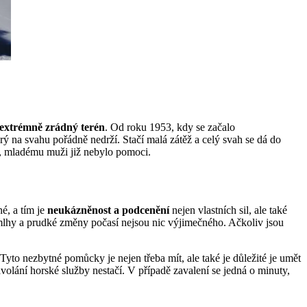
extrémně zrádný terén
. Od roku 1953, kdy se začalo
rý na svahu pořádně nedrží. Stačí malá zátěž a celý svah se dá do
t, mladému muži již nebylo pomoci.
é, a tím je
neukázněnost a podcenění
nejen vlastních sil, ale také
é mlhy a prudké změny počasí nejsou nic výjimečného. Ačkoliv jsou
Tyto nezbytné pomůcky je nejen třeba mít, ale také je důležité je umět
olání horské služby nestačí. V případě zavalení se jedná o minuty,