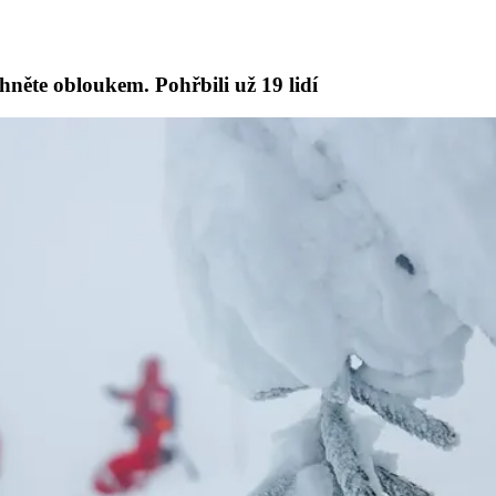
hněte obloukem. Pohřbili už 19 lidí