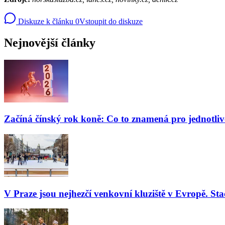
Diskuze k článku
0
Vstoupit do diskuze
Nejnovější články
Začíná čínský rok koně: Co to znamená pro jednotli
V Praze jsou nejhezčí venkovní kluziště v Evropě. Stač