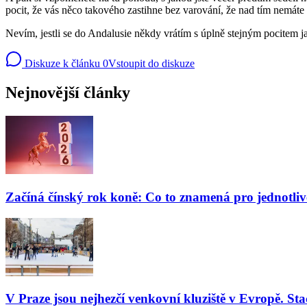
pocit, že vás něco takového zastihne bez varování, že nad tím nemáte 
Nevím, jestli se do Andalusie někdy vrátím s úplně stejným pocitem
Diskuze k článku
0
Vstoupit do diskuze
Nejnovější články
Začíná čínský rok koně: Co to znamená pro jednotli
V Praze jsou nejhezčí venkovní kluziště v Evropě. Stač