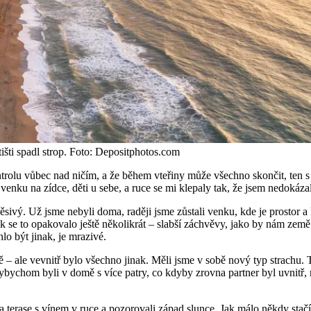
išti spadl strop. Foto: Depositphotos.com
rolu vůbec nad ničím, a že během vteřiny může všechno skončit, ten s 
venku na zídce, děti u sebe, a ruce se mi klepaly tak, že jsem nedokáz
děsivý. Už jsme nebyli doma, raději jsme zůstali venku, kde je prostor a 
 pak se to opakovalo ještě několikrát – slabší záchvěvy, jako by nám ze
lo být jinak, je mrazivé.
 – ale vevnitř bylo všechno jinak. Měli jsme v sobě nový typ strachu. 
bychom byli v domě s více patry, co kdyby zrovna partner byl uvnitř, n
a terase s vínem v ruce a pozorovali západ slunce. Jak málo někdy stač