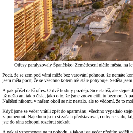
Otřesy paralyzovaly Španělsko: Zemětřesení ničilo města, na let
Pocit, že se zem pod vámi může bez varování pohnout, že nemáte kont
jsem měla pocit, že se všechno kolem mě stále pohybuje. Seděla jsem 
A pak přišel další otřes. O dvě hodiny později. Sice slabší, ale stejně 
už nešlo ani tak o čísla, jako o to, že jsme znovu cítili tu bezmoc. A
Naštěstí nikomu v našem okolí se nic nestalo, ale to vědomí, že to moh
Když jsme se večer vrátili zpět do apartmánu, všechno vypadalo stejně
zapomenout. Najednou jsem si začala představovat, co by se stalo, kdy
jste do rána schopni rozebrat stokrát.
A pak si vzpomenete na tu pohodu, s jakou jste večer předtím seděli n