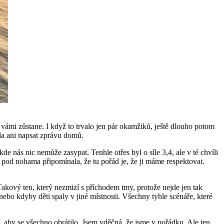
vámi zůstane. I když to trvalo jen pár okamžiků, ještě dlouho potom
ala ani napsat zprávu domů.
kde nás nic nemůže zasypat. Tenhle otřes byl o síle 3,4, ale v té chvíli
mě pod nohama připomínala, že tu pořád je, že ji máme respektovat.
Takový ten, který nezmizí s příchodem tmy, protože nejde jen tak
ebo kdyby děti spaly v jiné místnosti. Všechny tyhle scénáře, které
í, aby se všechno obrátilo. Jsem vděčná, že jsme v pořádku. Ale ten