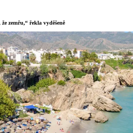
, že zemřu,“ řekla vyděšeně