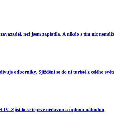
 zavazadel, než jsem zaplatila. A nikdo s tím nic nemůže
uje odborníky. Sjíždění se do ní turisté z celého svět
l IV. Zjistilo se teprve nedávno a úplnou náhodou