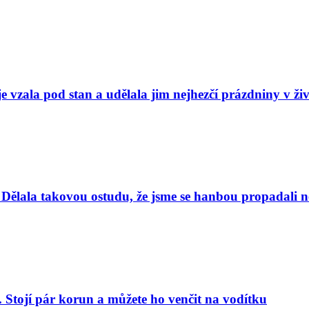
e vzala pod stan a udělala jim nejhezčí prázdniny v ži
Dělala takovou ostudu, že jsme se hanbou propadali nej
. Stojí pár korun a můžete ho venčit na vodítku