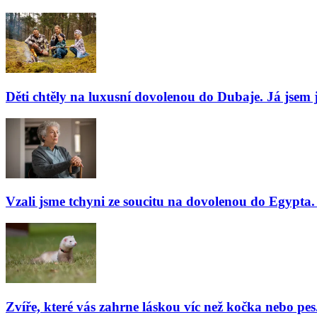
Děti chtěly na luxusní dovolenou do Dubaje. Já jsem j
Vzali jsme tchyni ze soucitu na dovolenou do Egypta. 
Zvíře, které vás zahrne láskou víc než kočka nebo pes