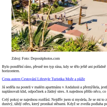
Zdroj: Foto: Depositphotos.com
Bylo pondělní ráno, přesně ten typ rána, kdy se tělo ještě ani pořádně
horizontem.
Cesta autem
Cestování
Lifestyle
Turistika
Moře a pláže
Já seděla na posteli v malém apartmánu v Andalusii a přemýšlela, jestli
naplánovali klid, odpočinek a žádný stres. A najednou přišlo něco, co
Celý pokoj se najednou roztřásl. Nejdřív jsem si myslela, že se mi to z
dunivý, táhlý otřes, který pronikal stěnami. Když se zvedla podlaha p