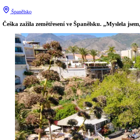
Španělsko
Češka zažila zemětřesení ve Španělsku. „Myslela jsem