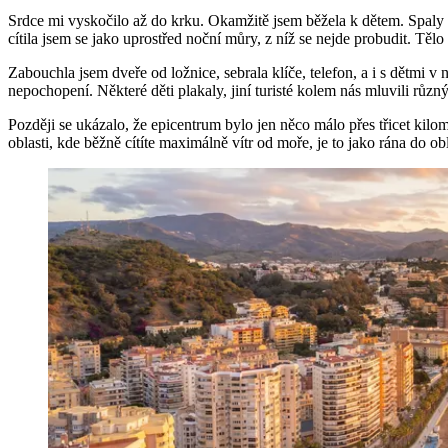
Srdce mi vyskočilo až do krku. Okamžitě jsem běžela k dětem. Spaly dá
cítila jsem se jako uprostřed noční můry, z níž se nejde probudit. Těl
Zabouchla jsem dveře od ložnice, sebrala klíče, telefon, a i s dětmi v 
nepochopení. Některé děti plakaly, jiní turisté kolem nás mluvili různ
Později se ukázalo, že epicentrum bylo jen něco málo přes třicet kilome
oblasti, kde běžně cítíte maximálně vítr od moře, je to jako rána do obl