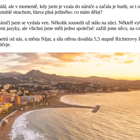
l, ale v momentě, kdy jsem je vzala do náruče a začala je budit, se i o
o ztuhlé strachem, hlava plná jediného: co mám dělat?
náručí jsem se vydala ven. Několik sousedů už stálo na ulici. Někteří vyb
ými jazyky, ale všichni jsme měli jedno společné: zažili jsme něco, na 
trů od nás, u města Níjar, a síla otřesu dosáhla 5,5 stupně Richterovy š
ičeje.