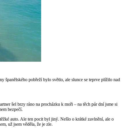
ny španělského pobřeží bylo světlo, ale slunce se teprve plížilo nad
partner šel brzy ráno na procházku k moři – na těch pár dní jsme si
ymem bezpečí.
ěžké auto. Ale ten pocit byl jiný. Nešlo o krátké zavlnění, ale o
em, už jsem věděla, že je zle.