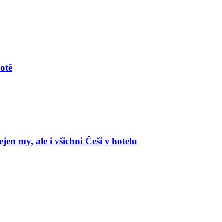
votě
en my, ale i všichni Češi v hotelu