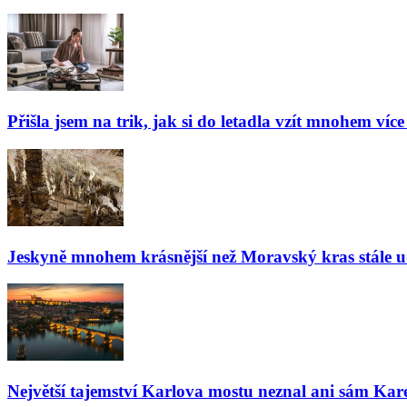
Přišla jsem na trik, jak si do letadla vzít mnohem více
Jeskyně mnohem krásnější než Moravský kras stále udiv
Největší tajemství Karlova mostu neznal ani sám Kare