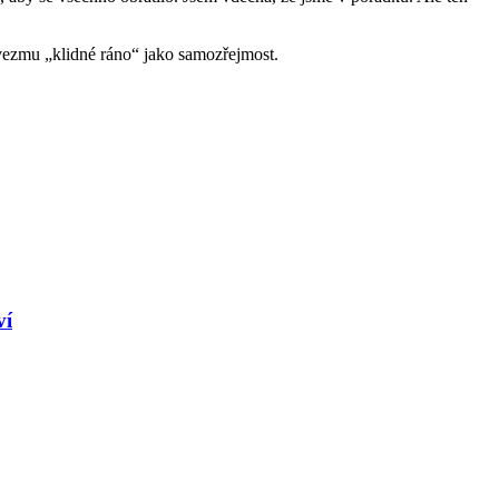
evezmu „klidné ráno“ jako samozřejmost.
ví