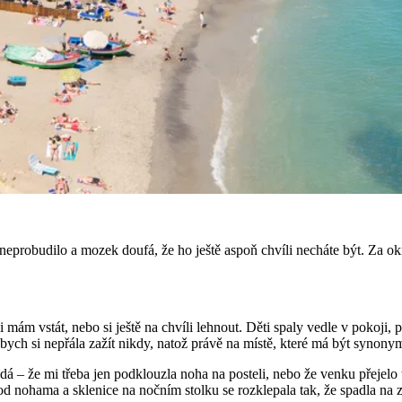
 neprobudilo a mozek doufá, že ho ještě aspoň chvíli necháte být. Za ok
 mám vstát, nebo si ještě na chvíli lehnout. Děti spaly vedle v pokoji, 
 bych si nepřála zažít nikdy, natož právě na místě, které má být synon
dá – že mi třeba jen podklouzla noha na posteli, nebo že venku přejelo t
od nohama a sklenice na nočním stolku se rozklepala tak, že spadla na z