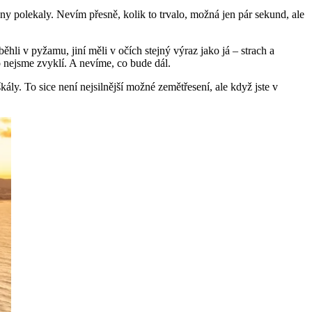
ny polekaly. Nevím přesně, kolik to trvalo, možná jen pár sekund, ale
ěhli v pyžamu, jiní měli v očích stejný výraz jako já – strach a
co nejsme zvyklí. A nevíme, co bude dál.
kály. To sice není nejsilnější možné zemětřesení, ale když jste v