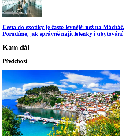
Cesta do exotiky je často levnější než na Mácháč.
Poradíme, jak správně najít letenky i ubytování
Kam dál
Předchozí