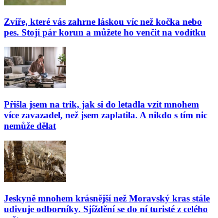
Zvíře, které vás zahrne láskou víc než kočka nebo
pes. Stojí pár korun a můžete ho venčit na vodítku
Přišla jsem na trik, jak si do letadla vzít mnohem
více zavazadel, než jsem zaplatila. A nikdo s tím nic
nemůže dělat
Jeskyně mnohem krásnější než Moravský kras stále
udivuje odborníky. Sjíždění se do ní turisté z celého