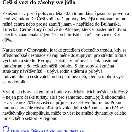
Češi si vozí do zásoby své jídlo
Zkušenosti z první poloviny léta 2025 tomu dávají jasně za pravdu a
není výjimkou, že Češi volí kratší pobyty, levnější ubytování mimo
rušná centra nebo prostě zamíří jinam – například do Bulharska,
Turecka, Černé Hory či právě do Albánie, která v posledních dvou
letech zaznamenala zájem českých turistů s nárůstem více než o
40%.
Nárůst cen v Chorvatsku je také zrcadlem obecného trendu, kdy se
středomořské destinace stávají méně dostupnými pro střední třídu z
východní a střední Evropy. Turistický průmysl se tak postupně
transformuje do exkluzivnější podoby. S tím souvisí i změna
struktury návštěvníků – ubývá rodin s dětmi a přibývá
individuálních cestovatelů nebo párů bez dětí, kteří si mohou vyšší
ceny dovolit.
Vývoj na chorvatském trhu bude v nadcházejících měsících klíčový
– nejen pro české turisty, ale i pro samotnou zemi, jejíž ekonomika
je z více než 20% závislá na příjmech z cestovního ruchu. Pokud
budou ceny dále růst a přístup k základním službám se pro běžné
návštěvníky zkomplikuje, může to vést ke změně dynamiky celého
turistického sektoru v regionu.
Diskuze k článku
0
Vstoupit do diskuze