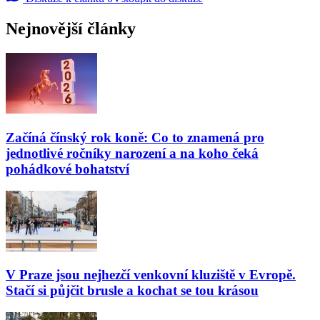
Nejnovější články
Začíná čínský rok koně: Co to znamená pro
jednotlivé ročníky narození a na koho čeká
pohádkové bohatství
V Praze jsou nejhezčí venkovní kluziště v Evropě.
Stačí si půjčit brusle a kochat se tou krásou