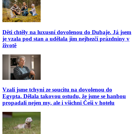
Děti chtěly na luxusní dovolenou do Dubaje. Já jsem
je vzala pod stan a udělala jim nejhezčí prázdniny v
životě
Vzali jsme tchyni ze soucitu na dovolenou do
Egypta. Dělala takovou ostudu, že jsme se hanbou
propadali nejen my, ale i všichni Češi v hotelu