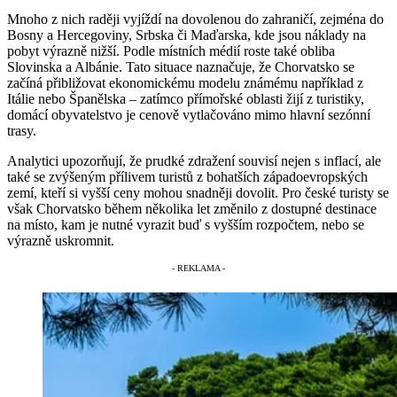
Mnoho z nich raději vyjíždí na dovolenou do zahraničí, zejména do
Bosny a Hercegoviny, Srbska či Maďarska, kde jsou náklady na
pobyt výrazně nižší. Podle místních médií roste také obliba
Slovinska a Albánie. Tato situace naznačuje, že Chorvatsko se
začíná přibližovat ekonomickému modelu známému například z
Itálie nebo Španělska – zatímco přímořské oblasti žijí z turistiky,
domácí obyvatelstvo je cenově vytlačováno mimo hlavní sezónní
trasy.
Analytici upozorňují, že prudké zdražení souvisí nejen s inflací, ale
také se zvýšeným přílivem turistů z bohatších západoevropských
zemí, kteří si vyšší ceny mohou snadněji dovolit. Pro české turisty se
však Chorvatsko během několika let změnilo z dostupné destinace
na místo, kam je nutné vyrazit buď s vyšším rozpočtem, nebo se
výrazně uskromnit.