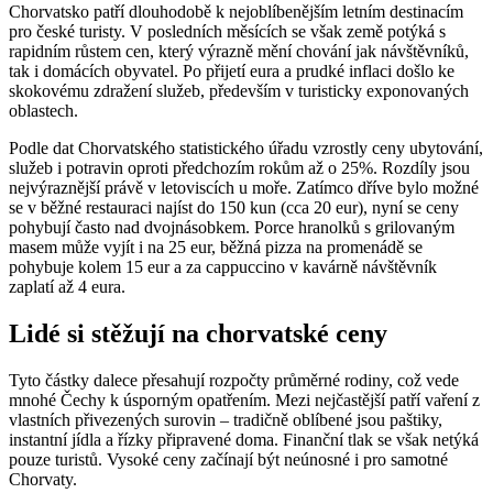
Chorvatsko patří dlouhodobě k nejoblíbenějším letním destinacím
pro české turisty. V posledních měsících se však země potýká s
rapidním růstem cen, který výrazně mění chování jak návštěvníků,
tak i domácích obyvatel. Po přijetí eura a prudké inflaci došlo ke
skokovému zdražení služeb, především v turisticky exponovaných
oblastech.
Podle dat Chorvatského statistického úřadu vzrostly ceny ubytování,
služeb i potravin oproti předchozím rokům až o 25%. Rozdíly jsou
nejvýraznější právě v letoviscích u moře. Zatímco dříve bylo možné
se v běžné restauraci najíst do 150 kun (cca 20 eur), nyní se ceny
pohybují často nad dvojnásobkem. Porce hranolků s grilovaným
masem může vyjít i na 25 eur, běžná pizza na promenádě se
pohybuje kolem 15 eur a za cappuccino v kavárně návštěvník
zaplatí až 4 eura.
Lidé si stěžují na chorvatské ceny
Tyto částky dalece přesahují rozpočty průměrné rodiny, což vede
mnohé Čechy k úsporným opatřením. Mezi nejčastější patří vaření z
vlastních přivezených surovin – tradičně oblíbené jsou paštiky,
instantní jídla a řízky připravené doma. Finanční tlak se však netýká
pouze turistů. Vysoké ceny začínají být neúnosné i pro samotné
Chorvaty.