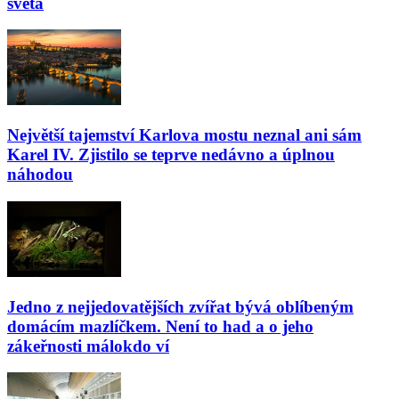
světa
Největší tajemství Karlova mostu neznal ani sám
Karel IV. Zjistilo se teprve nedávno a úplnou
náhodou
Jedno z nejjedovatějších zvířat bývá oblíbeným
domácím mazlíčkem. Není to had a o jeho
zákeřnosti málokdo ví