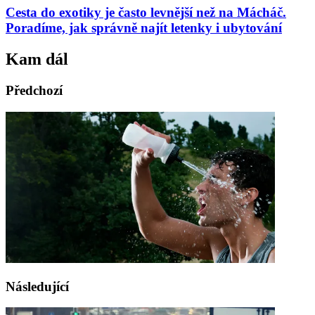
Cesta do exotiky je často levnější než na Mácháč.
Poradíme, jak správně najít letenky i ubytování
Kam dál
Předchozí
Následující