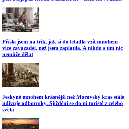
Přišla jsem na trik, jak si do letadla vzít mnohem
více zavazadel, než jsem zaplatila. A nikdo s tím nic
nemůže dělat
Jeskyně mnohem krásnější než Moravský kras stále
udivuje odborníky. Sjíždění se do ní turisté z celého
světa