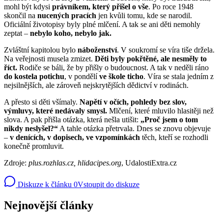
mohl být kdysi
právníkem, který přišel o vše
. Po roce 1948
skončil na
nucených pracích
jen kvůli tomu, kde se narodil.
Oficiální životopisy byly plné mlčení. A tak se ani děti nemohly
zeptat –
nebylo koho, nebylo jak.
Zvláštní kapitolou bylo
náboženství
. V soukromí se víra tiše držela.
Na veřejnosti musela zmizet.
Děti byly pokřtěné, ale nesměly to
říct.
Rodiče se báli, že by přišly o budoucnost. A tak v neděli ráno
do kostela potichu
, v pondělí
ve škole ticho
. Víra se stala jedním z
nejsilnějších, ale zároveň nejskrytějších dědictví v rodinách.
A přesto si děti všímaly.
Napětí v očích, pohledy bez slov,
výmluvy, které nedávaly smysl.
Mlčení, které mluvilo hlasitěji než
slova. A pak přišla otázka, která nešla utišit:
„Proč jsem o tom
nikdy neslyšel?“
A tahle otázka přetrvala. Dnes se znovu objevuje
–
v denících, v dopisech, ve vzpomínkách
těch, kteří se rozhodli
konečně promluvit.
Zdroje:
plus.rozhlas.cz,
hlidacipes.org
, UdalostiExtra.cz
Diskuze k článku
0
Vstoupit do diskuze
Nejnovější články