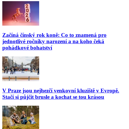
Začíná čínský rok koně: Co to znamená pro
jednotlivé ročníky narození a na koho čeká
pohádkové bohatství
V Praze jsou nejhezčí venkovní kluziště v Evropě.
Stačí si půjčit brusle a kochat se tou krásou