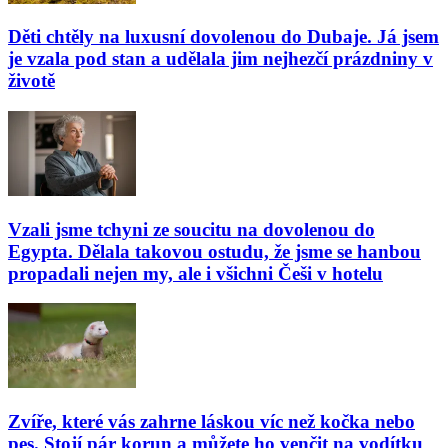
Děti chtěly na luxusní dovolenou do Dubaje. Já jsem
je vzala pod stan a udělala jim nejhezčí prázdniny v
životě
Vzali jsme tchyni ze soucitu na dovolenou do
Egypta. Dělala takovou ostudu, že jsme se hanbou
propadali nejen my, ale i všichni Češi v hotelu
Zvíře, které vás zahrne láskou víc než kočka nebo
pes. Stojí pár korun a můžete ho venčit na vodítku