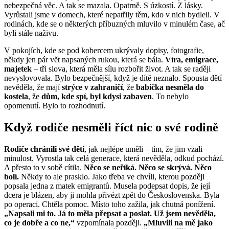
nebezpečná věc. A tak se mazala. Opatrně. S úzkostí. Z lásky.
Vyrůstali jsme v domech, které nepatřily těm, kdo v nich bydleli. V
rodinách, kde se o některých příbuzných mluvilo v minulém čase, ač
byli stále naživu.
V pokojích, kde se pod kobercem ukrývaly dopisy, fotografie,
někdy jen pár vět napsaných rukou, která se bála.
Víra, emigrace,
majetek
– tři slova, která měla sílu rozbořit život. A tak se raději
nevyslovovala. Bylo bezpečnější, když je dítě neznalo. Spousta dětí
nevěděla, že mají
strýce v zahraničí
, že
babička nesměla do
kostela
, že
dům, kde spí, byl kdysi zabaven
. To nebylo
opomenutí. Bylo to rozhodnutí.
Když rodiče nesměli říct nic o své rodině
Rodiče chránili své děti
, jak nejlépe uměli – tím, že jim vzali
minulost. Vyrostla tak celá generace, která nevěděla, odkud pochází.
A přesto to v sobě cítila.
Něco se neříká. Něco se skrývá. Něco
bolí.
Někdy to ale prasklo. Jako třeba ve chvíli, kterou později
popsala jedna z matek emigrantů. Musela podepsat dopis, že její
dcera je blázen, aby ji mohla přivézt zpět do Československa. Byla
po operaci. Chtěla pomoc. Místo toho zažila, jak chutná ponížení.
„Napsali mi to. Já to měla přepsat a poslat. Už jsem nevěděla,
co je dobře a co ne,“
vzpomínala později.
„Mluvili na mě jako