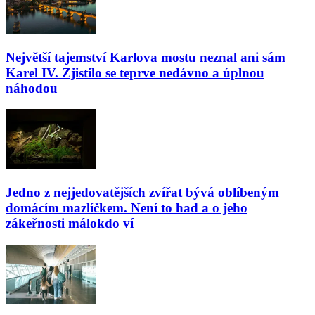
Největší tajemství Karlova mostu neznal ani sám
Karel IV. Zjistilo se teprve nedávno a úplnou
náhodou
Jedno z nejjedovatějších zvířat bývá oblíbeným
domácím mazlíčkem. Není to had a o jeho
zákeřnosti málokdo ví