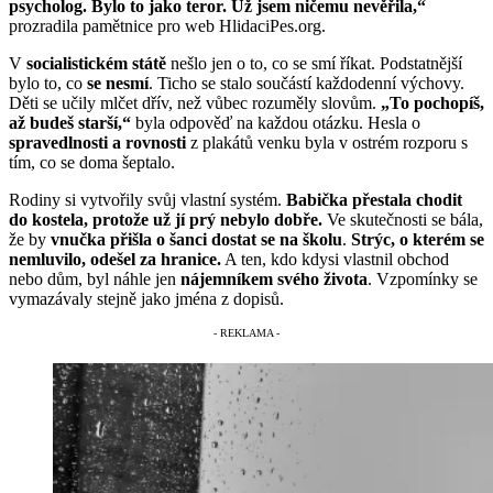
psycholog. Bylo to jako teror. Už jsem ničemu nevěřila,“
prozradila pamětnice pro web HlidaciPes.org.
V
socialistickém státě
nešlo jen o to, co se smí říkat. Podstatnější
bylo to, co
se nesmí
. Ticho se stalo součástí každodenní výchovy.
Děti se učily mlčet dřív, než vůbec rozuměly slovům.
„To pochopíš,
až budeš starší,“
byla odpověď na každou otázku. Hesla o
spravedlnosti a rovnosti
z plakátů venku byla v ostrém rozporu s
tím, co se doma šeptalo.
Rodiny si vytvořily svůj vlastní systém.
Babička přestala chodit
do kostela, protože už jí prý nebylo dobře.
Ve skutečnosti se bála,
že by
vnučka přišla o šanci dostat se na školu
.
Strýc, o kterém se
nemluvilo, odešel za hranice.
A ten, kdo kdysi vlastnil obchod
nebo dům, byl náhle jen
nájemníkem svého života
. Vzpomínky se
vymazávaly stejně jako jména z dopisů.