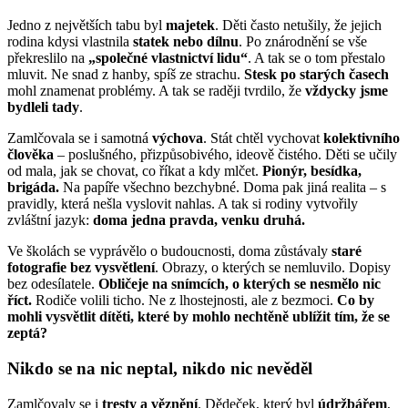
Jedno z největších tabu byl
majetek
. Děti často netušily, že jejich
rodina kdysi vlastnila
statek nebo dílnu
. Po znárodnění se vše
překreslilo na
„společné vlastnictví lidu“
. A tak se o tom přestalo
mluvit. Ne snad z hanby, spíš ze strachu.
Stesk po starých časech
mohl znamenat problémy. A tak se raději tvrdilo, že
vždycky jsme
bydleli tady
.
Zamlčovala se i samotná
výchova
. Stát chtěl vychovat
kolektivního
člověka
– poslušného, přizpůsobivého, ideově čistého. Děti se učily
od mala, jak se chovat, co říkat a kdy mlčet.
Pionýr, besídka,
brigáda.
Na papíře všechno bezchybné. Doma pak jiná realita – s
pravidly, která nešla vyslovit nahlas. A tak si rodiny vytvořily
zvláštní jazyk:
doma jedna pravda, venku druhá.
Ve školách se vyprávělo o budoucnosti, doma zůstávaly
staré
fotografie bez vysvětlení
. Obrazy, o kterých se nemluvilo. Dopisy
bez odesílatele.
Obličeje na snímcích, o kterých se nesmělo nic
říct.
Rodiče volili ticho. Ne z lhostejnosti, ale z bezmoci.
Co by
mohli vysvětlit dítěti, které by mohlo nechtěně ublížit tím, že se
zeptá?
Nikdo se na nic neptal, nikdo nic nevěděl
Zamlčovaly se i
tresty a věznění
. Dědeček, který byl
údržbářem
,