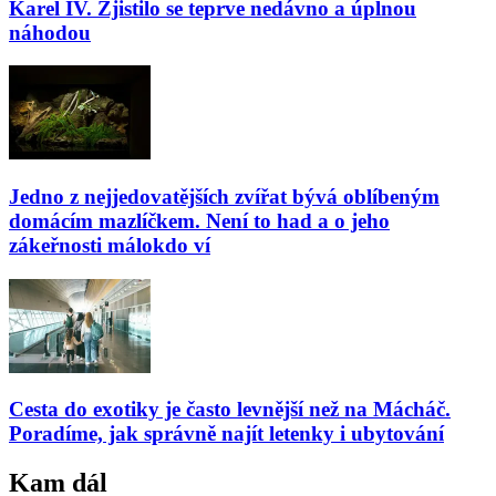
Karel IV. Zjistilo se teprve nedávno a úplnou
náhodou
Jedno z nejjedovatějších zvířat bývá oblíbeným
domácím mazlíčkem. Není to had a o jeho
zákeřnosti málokdo ví
Cesta do exotiky je často levnější než na Mácháč.
Poradíme, jak správně najít letenky i ubytování
Kam dál