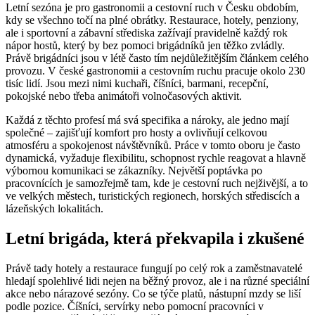
Letní sezóna je pro gastronomii a cestovní ruch v Česku obdobím,
kdy se všechno točí na plné obrátky. Restaurace, hotely, penziony,
ale i sportovní a zábavní střediska zažívají pravidelně každý rok
nápor hostů, který by bez pomoci brigádníků jen těžko zvládly.
Právě brigádníci jsou v létě často tím nejdůležitějším článkem celého
provozu. V české gastronomii a cestovním ruchu pracuje okolo 230
tisíc lidí. Jsou mezi nimi kuchaři, číšníci, barmani, recepční,
pokojské nebo třeba animátoři volnočasových aktivit.
Každá z těchto profesí má svá specifika a nároky, ale jedno mají
společné – zajišťují komfort pro hosty a ovlivňují celkovou
atmosféru a spokojenost návštěvníků. Práce v tomto oboru je často
dynamická, vyžaduje flexibilitu, schopnost rychle reagovat a hlavně
výbornou komunikaci se zákazníky. Největší poptávka po
pracovnících je samozřejmě tam, kde je cestovní ruch nejživější, a to
ve velkých městech, turistických regionech, horských střediscích a
lázeňských lokalitách.
Letní brigáda, která překvapila i zkušené
Právě tady hotely a restaurace fungují po celý rok a zaměstnavatelé
hledají spolehlivé lidi nejen na běžný provoz, ale i na různé speciální
akce nebo nárazové sezóny. Co se týče platů, nástupní mzdy se liší
podle pozice. Číšníci, servírky nebo pomocní pracovníci v