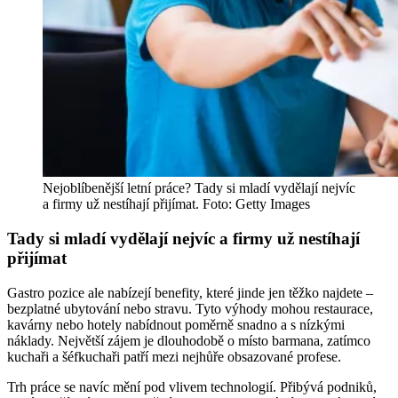
Nejoblíbenější letní práce? Tady si mladí vydělají nejvíc
a firmy už nestíhají přijímat. Foto: Getty Images
Tady si mladí vydělají nejvíc a firmy už nestíhají
přijímat
Gastro pozice ale nabízejí benefity, které jinde jen těžko najdete –
bezplatné ubytování nebo stravu. Tyto výhody mohou restaurace,
kavárny nebo hotely nabídnout poměrně snadno a s nízkými
náklady. Největší zájem je dlouhodobě o místo barmana, zatímco
kuchaři a šéfkuchaři patří mezi nejhůře obsazované profese.
Trh práce se navíc mění pod vlivem technologií. Přibývá podniků,