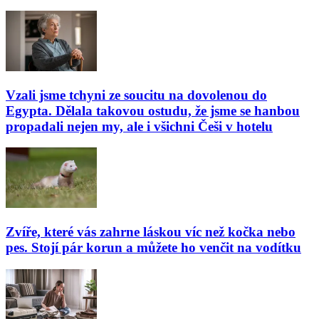
Vzali jsme tchyni ze soucitu na dovolenou do
Egypta. Dělala takovou ostudu, že jsme se hanbou
propadali nejen my, ale i všichni Češi v hotelu
Zvíře, které vás zahrne láskou víc než kočka nebo
pes. Stojí pár korun a můžete ho venčit na vodítku