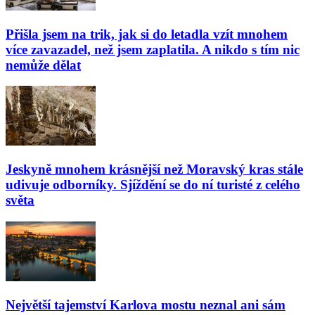
Přišla jsem na trik, jak si do letadla vzít mnohem
více zavazadel, než jsem zaplatila. A nikdo s tím nic
nemůže dělat
Jeskyně mnohem krásnější než Moravský kras stále
udivuje odborníky. Sjíždění se do ní turisté z celého
světa
Největší tajemství Karlova mostu neznal ani sám