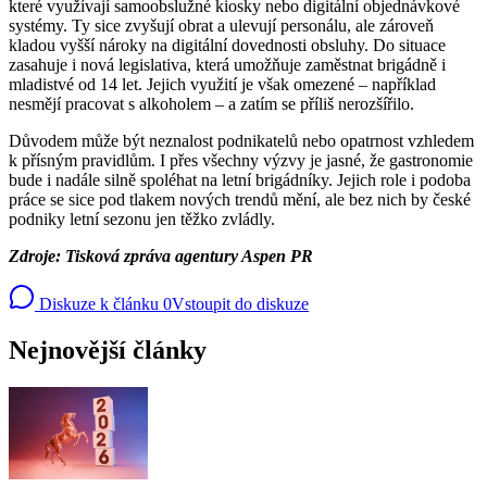
které využívají samoobslužné kiosky nebo digitální objednávkové
systémy. Ty sice zvyšují obrat a ulevují personálu, ale zároveň
kladou vyšší nároky na digitální dovednosti obsluhy. Do situace
zasahuje i nová legislativa, která umožňuje zaměstnat brigádně i
mladistvé od 14 let. Jejich využití je však omezené – například
nesmějí pracovat s alkoholem – a zatím se příliš nerozšířilo.
Důvodem může být neznalost podnikatelů nebo opatrnost vzhledem
k přísným pravidlům. I přes všechny výzvy je jasné, že gastronomie
bude i nadále silně spoléhat na letní brigádníky. Jejich role i podoba
práce se sice pod tlakem nových trendů mění, ale bez nich by české
podniky letní sezonu jen těžko zvládly.
Zdroje: Tisková zpráva agentury Aspen PR
Diskuze k článku
0
Vstoupit do diskuze
Nejnovější články