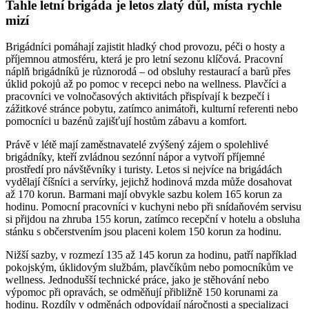
Tahle letní brigáda je letos zlatý důl, místa rychle
mizí
Brigádníci pomáhají zajistit hladký chod provozu, péči o hosty a
příjemnou atmosféru, která je pro letní sezonu klíčová. Pracovní
náplň brigádníků je různorodá – od obsluhy restaurací a barů přes
úklid pokojů až po pomoc v recepci nebo na wellness. Plavčíci a
pracovníci ve volnočasových aktivitách přispívají k bezpečí i
zážitkové stránce pobytu, zatímco animátoři, kulturní referenti nebo
pomocníci u bazénů zajišťují hostům zábavu a komfort.
Právě v létě mají zaměstnavatelé zvýšený zájem o spolehlivé
brigádníky, kteří zvládnou sezónní nápor a vytvoří příjemné
prostředí pro návštěvníky i turisty. Letos si nejvíce na brigádách
vydělají číšníci a servírky, jejichž hodinová mzda může dosahovat
až 170 korun. Barmani mají obvykle sazbu kolem 165 korun za
hodinu. Pomocní pracovníci v kuchyni nebo při snídaňovém servisu
si přijdou na zhruba 155 korun, zatímco recepční v hotelu a obsluha
stánku s občerstvením jsou placeni kolem 150 korun za hodinu.
Nižší sazby, v rozmezí 135 až 145 korun za hodinu, patří například
pokojským, úklidovým službám, plavčíkům nebo pomocníkům ve
wellness. Jednodušší technické práce, jako je stěhování nebo
výpomoc při opravách, se odměňují přibližně 150 korunami za
hodinu. Rozdíly v odměnách odpovídají náročnosti a specializaci