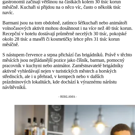
gastronomii začínají většinou na částkách kolem 30 tisíc korun
měsíčně. Kuchaři si přijdou na o něco víc, často o několik tisíc
navíc.
Barmani jsou na tom obdobně, zatímco šéfkuchaři nebo animátoři
volnočasových aktivit mohou dosáhnout i na více než 40 tisíc korun.
Recepční v hotelu dostávají průměrně necelých 30 tisíc, pokojské
okolo 28 tisíc a maséři či kosmetičky lehce přes 31 tisíc korun
měsíčně.
S nástupem července a srpna přichází čas brigádníků. Právě v těchto
měsících jsou nejžádanější pozice jako číšník, barman, pomocný
pracovník v kuchyni nebo animátor. Zaměstnavatelé brigádníky
aktivně vyhledávají nejen v turistických městech a horských
střediscích, ale i u přehrad, v kempech nebo v dalších
prázdninových lokalitách, kde dochází k výraznému nárůstu
návštěvníků.