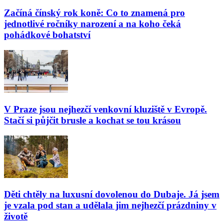
Začíná čínský rok koně: Co to znamená pro
jednotlivé ročníky narození a na koho čeká
pohádkové bohatství
V Praze jsou nejhezčí venkovní kluziště v Evropě.
Stačí si půjčit brusle a kochat se tou krásou
Děti chtěly na luxusní dovolenou do Dubaje. Já jsem
je vzala pod stan a udělala jim nejhezčí prázdniny v
životě