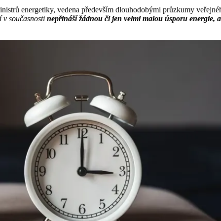
ministrů energetiky, vedena především dlouhodobými průzkumy veřejnéh
í v současnosti
nepřináší žádnou či jen velmi malou úsporu energie, a