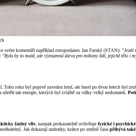
ock
l ve svém komentáři například europoslanec Jan Farský (STAN):
"Jestli 
:
"Byla by to malá, ale významná úleva pro miliony lidí, jejichž tělo i 
ní. Toho roku byl poprvé zaveden letní, ale hned po dvou letech byl zru
ušetřit tak energie, kterých byl zvláště za války velký nedostatek.
Potř
kticky žádný vliv
, naopak prokazatelně ovlivňuje
fyzické i psychické
nedbatelný. Jak dokazují statistiky, krátce po změně času
přibývá také