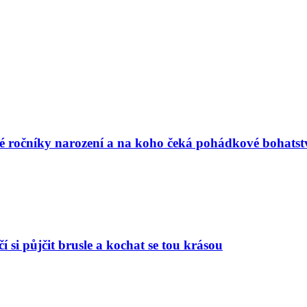
vé ročníky narození a na koho čeká pohádkové bohatst
í si půjčit brusle a kochat se tou krásou