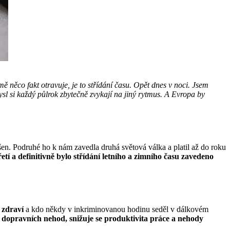
mě něco fakt otravuje, je to střídání času. Opět dnes v noci. Jsem
mysl si každý půlrok zbytečně zvykají na jiný rytmus. A Evropa by
šen. Podruhé ho k nám zavedla druhá světová válka a platil až do roku
etí a definitivně bylo střídání letního a zimního času zavedeno
 zdraví
a kdo někdy v inkriminovanou hodinu seděl v dálkovém
 dopravních nehod, snižuje se produktivita práce a nehody