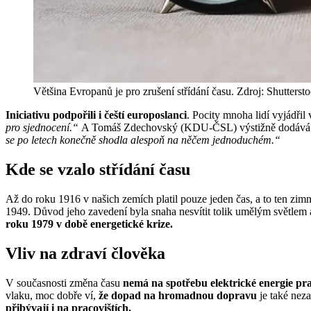
Většina Evropanů je pro zrušení střídání času. Zdroj: Shutterst
Iniciativu podpořili i čeští europoslanci
. Pocity mnoha lidí vyjádři
pro sjednocení.“
A Tomáš Zdechovský (KDU-ČSL) výstižně dodává
se po letech konečně shodla alespoň na něčem jednoduchém.“
Kde se vzalo střídání času
Až do roku 1916 v našich zemích platil pouze jeden čas, a to ten zim
1949. Důvod jeho zavedení byla snaha nesvítit tolik umělým světlem a 
roku 1979 v době energetické krize.
Vliv na zdraví člověka
V současnosti změna času
nemá na spotřebu elektrické energie pra
vlaku, moc dobře ví,
že dopad na hromadnou dopravu
je také neza
přibývají i na pracovištích.