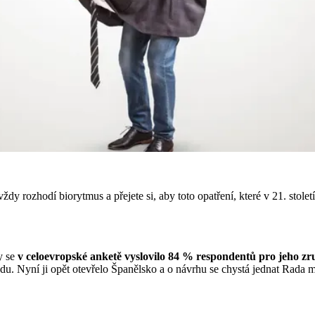
vždy rozhodí biorytmus a přejete si, aby toto opatření, které v 21. sto
y se
v celoevropské anketě vyslovilo 84 % respondentů pro jeho zru
ledu. Nyní ji opět otevřelo Španělsko a o návrhu se chystá jednat Rada 