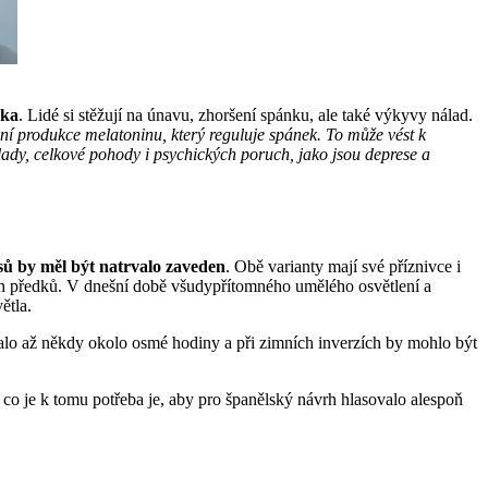
ěka
. Lidé si stěžují na únavu, zhoršení spánku, ale také výkyvy nálad.
í produkce melatoninu, který reguluje spánek. To může vést k
ady, celkové pohody i psychických poruch, jako jsou deprese a
sů by měl být natrvalo zaveden
. Obě varianty mají své příznivce i
šich předků. V dnešní době všudypřítomného umělého osvětlení a
ětla.
vítalo až někdy okolo osmé hodiny a při zimních inverzích by mohlo být
, co je k tomu potřeba je, aby pro španělský návrh hlasovalo alespoň