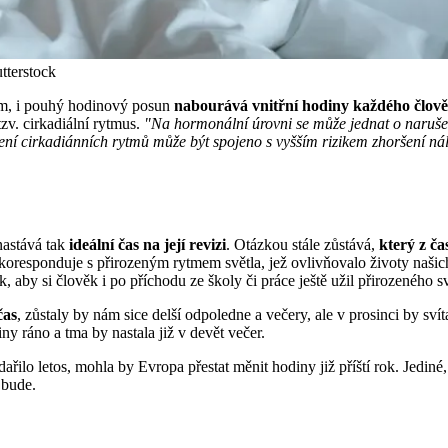
tterstock
em, i pouhý hodinový posun
nabourává vnitřní hodiny každého člov
zv. cirkadiální rytmus.
"Na hormonální úrovni se může jednat o narušen
í cirkadiánních rytmů může být spojeno s vyšším rizikem zhoršení nál
nastává tak
ideální čas na její revizi
. Otázkou stále zůstává,
který z ča
ce koresponduje s přirozeným rytmem světla, jež ovlivňovalo životy na
k, aby si člověk i po příchodu ze školy či práce ještě užil přirozeného sv
čas
, zůstaly by nám sice delší odpoledne a večery, ale v prosinci by s
diny ráno a tma by nastala již v devět večer.
řilo letos, mohla by Evropa přestat měnit hodiny již příští rok. Jediné
 bude.