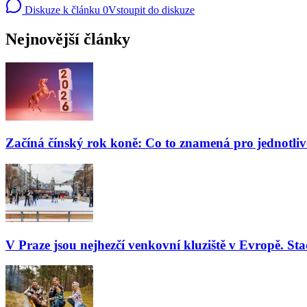
Diskuze k článku
0
Vstoupit do diskuze
Nejnovější články
Začíná čínský rok koně: Co to znamená pro jednotli
V Praze jsou nejhezčí venkovní kluziště v Evropě. Stač