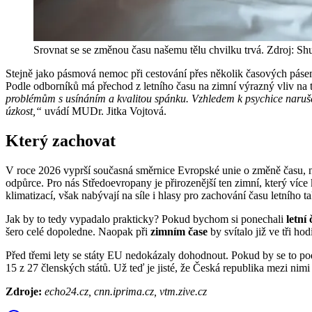
Srovnat se se změnou času našemu tělu chvilku trvá. Zdroj: Shu
Stejně jako pásmová nemoc při cestování přes několik časových pás
Podle odborníků má přechod z letního času na zimní výrazný vliv na t
problémům s usínáním a kvalitou spánku. Vzhledem k psychice narušen
úzkost,“
uvádí MUDr. Jitka Vojtová.
Který zachovat
V roce 2026 vyprší současná směrnice Evropské unie o změně času, 
odpůrce. Pro nás Středoevropany je přirozenější ten zimní, který ví
klimatizací, však nabývají na síle i hlasy pro zachování času letního ta
Jak by to tedy vypadalo prakticky? Pokud bychom si ponechali
letní 
šero celé dopoledne. Naopak při
zimním čase
by svítalo již ve tři ho
Před třemi lety se státy EU nedokázaly dohodnout. Pokud by se to poda
15 z 27 členských států. Už teď je jisté, že Česká republika mezi nimi
Zdroje:
echo24.cz, cnn.iprima.cz, vtm.zive.cz