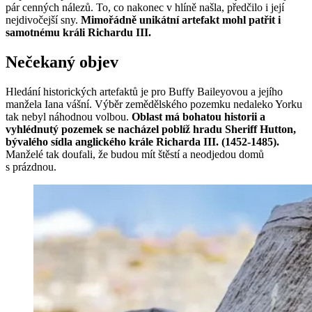
pár cenných nálezů. To, co nakonec v hlíně našla, předčilo i její
nejdivočejší sny.
Mimořádně unikátní artefakt mohl patřit i
samotnému králi Richardu III.
Nečekaný objev
Hledání historických artefaktů je pro Buffy Baileyovou a jejího
manžela Iana vášní. Výběr zemědělského pozemku nedaleko Yorku
tak nebyl náhodnou volbou.
Oblast má bohatou historii a
vyhlédnutý pozemek se nacházel poblíž hradu Sheriff Hutton,
bývalého sídla anglického krále Richarda III. (1452-1485).
Manželé tak doufali, že budou mít štěstí a neodjedou domů
s prázdnou.