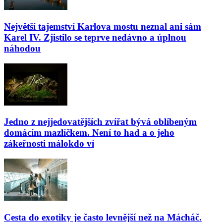
Největší tajemství Karlova mostu neznal ani sám
Karel IV. Zjistilo se teprve nedávno a úplnou
náhodou
Jedno z nejjedovatějších zvířat bývá oblíbeným
domácím mazlíčkem. Není to had a o jeho
zákeřnosti málokdo ví
Cesta do exotiky je často levnější než na Mácháč.