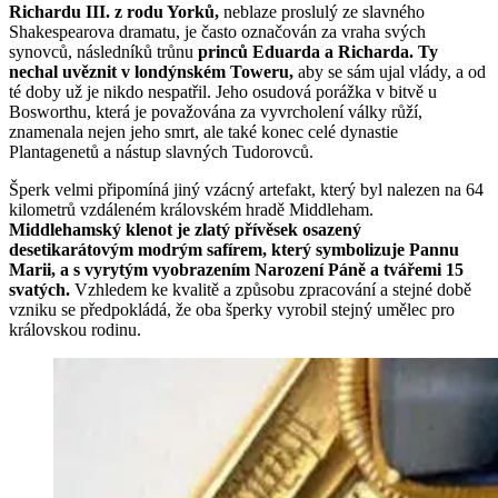
Richardu III. z rodu Yorků,
neblaze proslulý ze slavného
Shakespearova dramatu, je často označován za vraha svých
synovců, následníků trůnu
princů Eduarda a Richarda. Ty
nechal uvěznit v londýnském Toweru,
aby se sám ujal vlády, a od
té doby už je nikdo nespatřil. Jeho osudová porážka v bitvě u
Bosworthu, která je považována za vyvrcholení války růží,
znamenala nejen jeho smrt, ale také konec celé dynastie
Plantagenetů a nástup slavných Tudorovců.
Šperk velmi připomíná jiný vzácný artefakt, který byl nalezen na 64
kilometrů vzdáleném královském hradě Middleham.
Middlehamský klenot je zlatý přívěsek osazený
desetikarátovým modrým safírem, který symbolizuje Pannu
Marii, a s vyrytým vyobrazením Narození Páně a tvářemi 15
svatých.
Vzhledem ke kvalitě a způsobu zpracování a stejné době
vzniku se předpokládá, že oba šperky vyrobil stejný umělec pro
královskou rodinu.