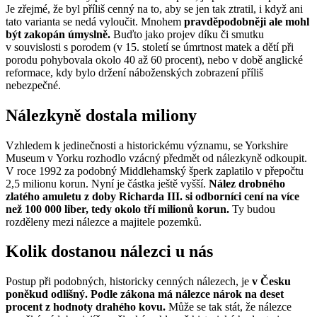
Je zřejmé, že byl příliš cenný na to, aby se jen tak ztratil, i když ani
tato varianta se nedá vyloučit. Mnohem
pravděpodobněji ale mohl
být zakopán úmyslně.
Buďto jako projev díku či smutku
v souvislosti s porodem (v 15. století se úmrtnost matek a dětí při
porodu pohybovala okolo 40 až 60 procent), nebo v době anglické
reformace, kdy bylo držení náboženských zobrazení příliš
nebezpečné.
Nálezkyně dostala miliony
Vzhledem k jedinečnosti a historickému významu, se Yorkshire
Museum v Yorku rozhodlo vzácný předmět od nálezkyně odkoupit.
V roce 1992 za podobný Middlehamský šperk zaplatilo v přepočtu
2,5 milionu korun. Nyní je částka ještě vyšší.
Nález drobného
zlatého amuletu z doby Richarda III. si odborníci cení na více
než 100 000 liber, tedy okolo tří milionů korun.
Ty budou
rozděleny mezi nálezce a majitele pozemků.
Kolik dostanou nálezci u nás
Postup při podobných, historicky cenných nálezech, je
v Česku
poněkud odlišný. Podle zákona má nálezce nárok na deset
procent z hodnoty drahého kovu.
Může se tak stát, že nálezce