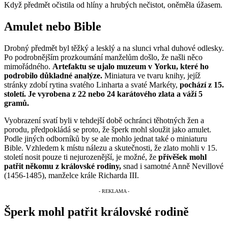
Když předmět očistila od hlíny a hrubých nečistot, oněměla úžasem.
Amulet nebo Bible
Drobný předmět byl těžký a lesklý a na slunci vrhal duhové odlesky.
Po podrobnějším prozkoumání manželům došlo, že našli něco
mimořádného.
Artefaktu se ujalo muzeum v Yorku, které ho
podrobilo důkladné analýze.
Miniatura ve tvaru knihy, jejíž
stránky zdobí rytina svatého Linharta a svaté Markéty,
pochází z 15.
století. Je vyrobena z 22 nebo 24 karátového zlata a váží 5
gramů.
Vyobrazení svatí byli v tehdejší době ochránci těhotných žen a
porodu, předpokládá se proto, že šperk mohl sloužit jako amulet.
Podle jiných odborníků by se ale mohlo jednat také o miniaturu
Bible. Vzhledem k místu nálezu a skutečnosti, že zlato mohli v 15.
století nosit pouze ti nejurozenější, je možné, že
přívěšek mohl
patřit někomu z královské rodiny,
snad i samotné Anně Nevillové
(1456-1485), manželce krále Richarda III.
Šperk mohl patřit královské rodině