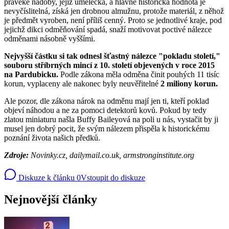
pravěké nádoby, jejíž umělecká, a hlavně historická hodnota je
nevyčíslitelná, získá jen drobnou almužnu, protože materiál, z něhož
je předmět vyroben, není příliš cenný. Proto se jednotlivé kraje, pod
jejichž dikci odměňování spadá, snaží motivovat poctivé nálezce
odměnami násobně vyššími.
Nejvyšší částku si tak odnesl šťastný nálezce "pokladu století,"
souboru stříbrných mincí z 10. století objevených v roce 2015
na Pardubicku.
Podle zákona měla odměna činit pouhých 11 tisíc
korun, vyplaceny ale nakonec byly neuvěřitelné
2 miliony korun.
Ale pozor, dle zákona nárok na odměnu mají jen ti, kteří poklad
objeví náhodou a ne za pomoci detektorů kovů. Pokud by tedy
zlatou miniaturu našla Buffy Baileyová na poli u nás, vystačit by ji
musel jen dobrý pocit, že svým nálezem přispěla k historickému
poznání života našich předků.
Zdroje:
Novinky.cz, dailymail.co.uk, armstronginstitute.org
Diskuze k článku
0
Vstoupit do diskuze
Nejnovější články