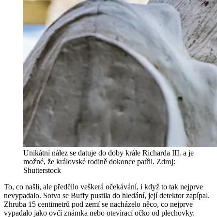
Unikátní nález se datuje do doby krále Richarda III. a je
možné, že královské rodině dokonce patřil. Zdroj:
Shutterstock
To, co našli, ale předčilo veškerá očekávání, i když to tak nejprve
nevypadalo. Sotva se Buffy pustila do hledání, její detektor zapípal.
Zhruba 15 centimetrů pod zemí se nacházelo něco, co nejprve
vypadalo jako ovčí známka nebo otevírací očko od plechovky.