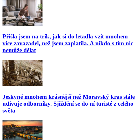
Přišla jsem na trik, jak si do letadla vzít mnohem
více zavazadel, než jsem zaplatila. A nikdo s tím nic
nemůže dělat
Jeskyně mnohem krásnější než Moravský kras stále
udivuje odborníky. Sjíždění se do ní turisté z celého
světa