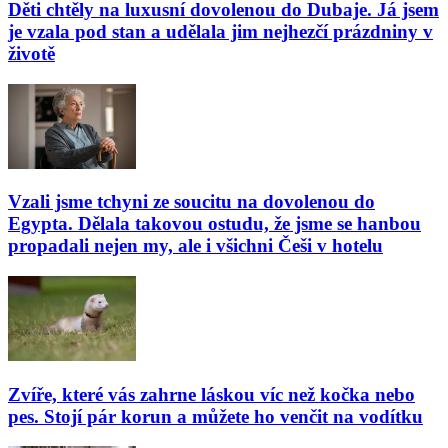
Děti chtěly na luxusní dovolenou do Dubaje. Já jsem
je vzala pod stan a udělala jim nejhezčí prázdniny v
životě
Vzali jsme tchyni ze soucitu na dovolenou do
Egypta. Dělala takovou ostudu, že jsme se hanbou
propadali nejen my, ale i všichni Češi v hotelu
Zvíře, které vás zahrne láskou víc než kočka nebo
pes. Stojí pár korun a můžete ho venčit na vodítku