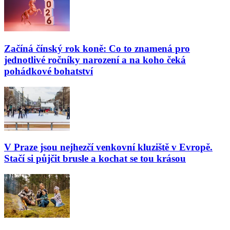
Začíná čínský rok koně: Co to znamená pro
jednotlivé ročníky narození a na koho čeká
pohádkové bohatství
V Praze jsou nejhezčí venkovní kluziště v Evropě.
Stačí si půjčit brusle a kochat se tou krásou