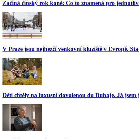
Začíná čínský rok koně: Co to znamená pro jednotli
V Praze jsou nejhezčí venkovní kluziště v Evropě. Stač
Děti chtěly na luxusní dovolenou do Dubaje. Já jsem j