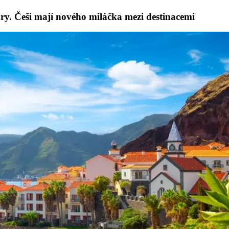
áry. Češi mají nového miláčka mezi destinacemi