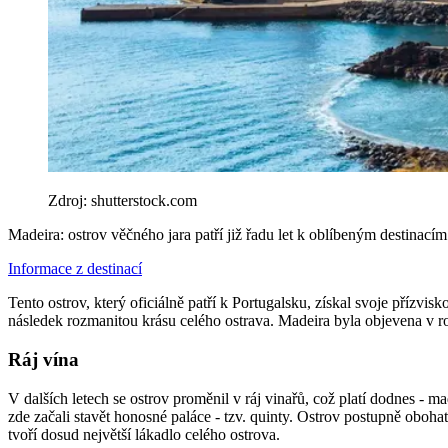
Zdroj: shutterstock.com
Madeira: ostrov věčného jara patří již řadu let k oblíbeným destinací
Informace z destinací
Tento ostrov, který oficiálně patří k Portugalsku, získal svoje příz
následek rozmanitou krásu celého ostrava. Madeira byla objevena v r
Ráj vína
V dalších letech se ostrov proměnil v ráj vinařů, což platí dodnes -
zde začali stavět honosné paláce - tzv. quinty. Ostrov postupně obohat
tvoří dosud největší lákadlo celého ostrova.