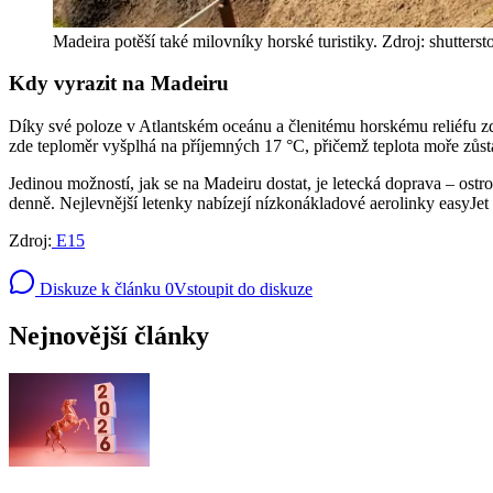
Madeira potěší také milovníky horské turistiky. Zdroj: shutters
Kdy vyrazit na Madeiru
Díky své poloze v Atlantském oceánu a členitému horskému reliéfu zde
zde teploměr vyšplhá na příjemných 17 °C, přičemž teplota moře zůstá
Jedinou možností, jak se na Madeiru dostat, je letecká doprava – ost
denně. Nejlevnější letenky nabízejí nízkonákladové aerolinky easyJet
Zdroj:
E15
Diskuze k článku
0
Vstoupit do diskuze
Nejnovější články