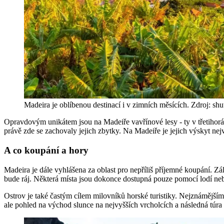
Madeira je oblíbenou destinací i v zimních měsících. Zdroj: sh
Opravdovým unikátem jsou na Madeiře vavřínové lesy - ty v třetihorá
právě zde se zachovaly jejich zbytky. Na Madeiře je jejich výskyt nej
A co koupání a hory
Madeira je dále vyhlášena za oblast pro nepříliš příjemné koupání. Z
bude ráj. Některá místa jsou dokonce dostupná pouze pomocí lodí nebo
Ostrov je také častým cílem milovníků horské turistiky. Nejznámější
ale pohled na východ slunce na nejvyšších vrcholcích a následná túr