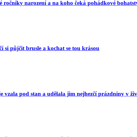
vé ročníky narození a na koho čeká pohádkové bohatst
í si půjčit brusle a kochat se tou krásou
e vzala pod stan a udělala jim nejhezčí prázdniny v ži