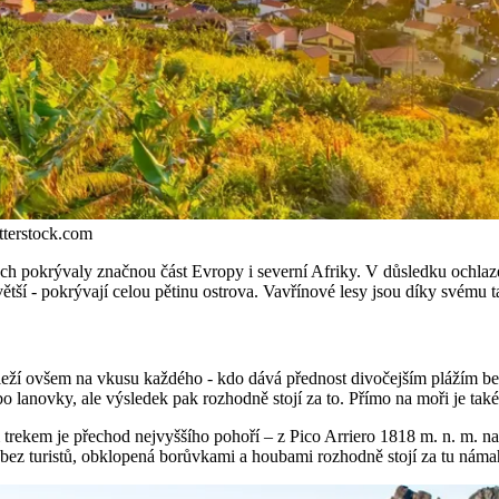
utterstock.com
ch pokrývaly značnou část Evropy i severní Afriky. V důsledku ochlaze
větší - pokrývají celou pětinu ostrova. Vavřínové lesy jsou díky svému
áleží ovšem na vkusu každého - kdo dává přednost divočejším plážím bez
 lanovky, ale výsledek pak rozhodně stojí za to. Přímo na moři je tak
m trekem je přechod nejvyššího pohoří – z Pico Arriero 1818 m. n. m. n
a bez turistů, obklopená borůvkami a houbami rozhodně stojí za tu náma