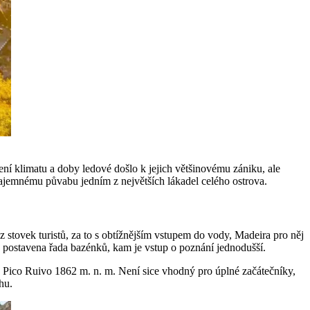
ní klimatu a doby ledové došlo k jejich většinovému zániku, ale
 tajemnému půvabu jedním z největších lákadel celého ostrova.
 stovek turistů, za to s obtížnějším vstupem do vody, Madeira pro něj
é postavena řada bazénků, kam je vstup o poznání jednodušší.
a Pico Ruivo 1862 m. n. m. Není sice vhodný pro úplné začátečníky,
hu.