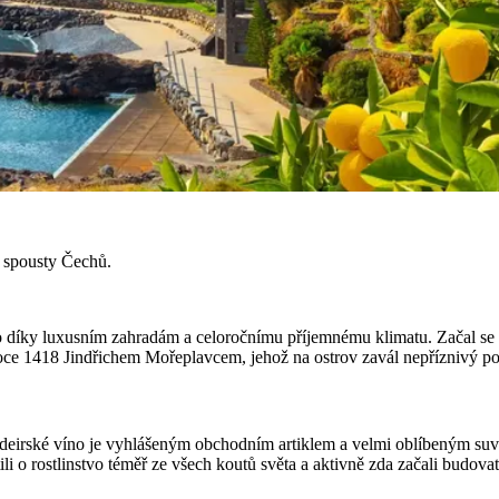
m spousty Čechů.
visko díky luxusním zahradám a celoročnímu příjemnému klimatu. Začal se
oce 1418 Jindřichem Mořeplavcem, jehož na ostrov zavál nepříznivý por
 madeirské víno je vyhlášeným obchodním artiklem a velmi oblíbeným suv
ili o rostlinstvo téměř ze všech koutů světa a aktivně zda začali budova