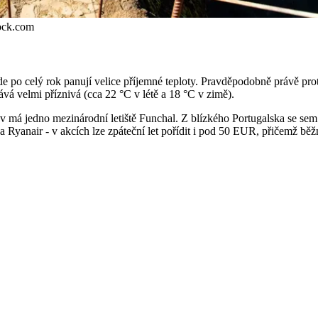
tock.com
 po celý rok panují velice příjemné teploty. Pravděpodobně právě proto 
vá velmi příznivá (cca 22 °C v létě a 18 °C v zimě).
rov má jedno mezinárodní letiště Funchal. Z blízkého Portugalska se se
 a Ryanair - v akcích lze zpáteční let pořídit i pod 50 EUR, přičemž 