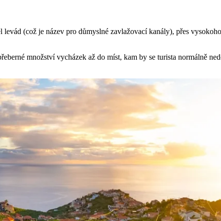
l levád (což je název pro důmyslné zavlažovací kanály), přes vysokohor
řeberné množství vycházek až do míst, kam by se turista normálně ne