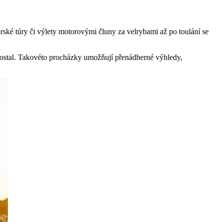
ské túry či výlety motorovými čluny za velrybami až po toulání se
dostal. Takovéto procházky umožňují přenádherné výhledy,