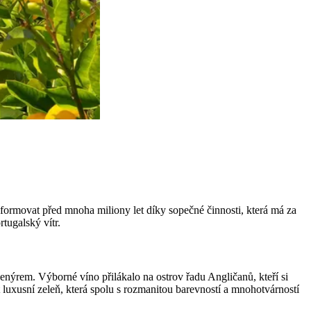
 formovat před mnoha miliony let díky sopečné činnosti, která má za
tugalský vítr.
enýrem. Výborné víno přilákalo na ostrov řadu Angličanů, kteří si
t luxusní zeleň, která spolu s rozmanitou barevností a mnohotvárností