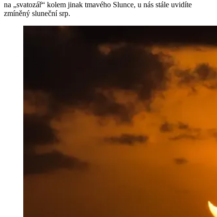
na „svatozář“ kolem jinak tmavého Slunce, u nás stále uvidíte
zmíněný sluneční srp.