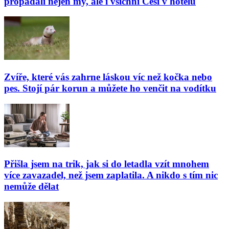
propadali nejen my, ale i všichni Češi v hotelu
Zvíře, které vás zahrne láskou víc než kočka nebo
pes. Stojí pár korun a můžete ho venčit na vodítku
Přišla jsem na trik, jak si do letadla vzít mnohem
více zavazadel, než jsem zaplatila. A nikdo s tím nic
nemůže dělat