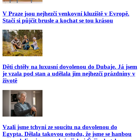
V Praze jsou nejhezčí venkovní kluziště v Evropě.
Stačí si půjčit brusle a kochat se tou krásou
Děti chtěly na luxusní dovolenou do Dubaje. Já jsem
je vzala pod stan a udělala jim nejhezčí prázdniny v
životě
Vzali jsme tchyni ze soucitu na dovolenou do
Egypta. Dělala takovou ostudu, že jsme se hanbou