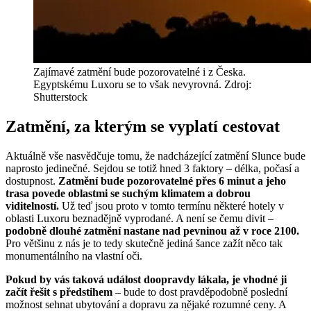
Zajímavé zatmění bude pozorovatelné i z Česka.
Egyptskému Luxoru se to však nevyrovná. Zdroj:
Shutterstock
Zatmění, za kterým se vyplatí cestovat
Aktuálně vše nasvědčuje tomu, že nadcházející zatmění Slunce bude
naprosto jedinečné. Sejdou se totiž hned 3 faktory – délka, počasí a
dostupnost.
Zatmění bude pozorovatelné přes 6 minut a jeho
trasa povede oblastmi se suchým klimatem a dobrou
viditelností.
Už teď jsou proto v tomto termínu některé hotely v
oblasti Luxoru beznadějně vyprodané. A není se čemu divit –
podobně dlouhé zatmění nastane nad pevninou až v roce 2100.
Pro většinu z nás je to tedy skutečně jediná šance zažít něco tak
monumentálního na vlastní oči.
Pokud by vás taková událost doopravdy lákala, je vhodné ji
začít řešit s předstihem
– bude to dost pravděpodobně poslední
možnost sehnat ubytování a dopravu za nějaké rozumné ceny. A