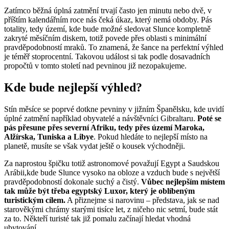
Zatímco běžná úplná zatmění trvají často jen minutu nebo dvě, v
příštím kalendářním roce nás čeká úkaz, který nemá obdoby. Pás
totality, tedy území, kde bude možné sledovat Slunce kompletně
zakryté měsíčním diskem, totiž povede přes oblasti s minimální
pravděpodobností mraků. To znamená, že šance na perfektní výhled
je téměř stoprocentní. Takovou událost si tak podle dosavadních
propočtů v tomto století nad pevninou již nezopakujeme.
Kde bude nejlepší výhled?
Stín měsíce se poprvé dotkne pevniny v jižním Španělsku, kde uvidí
úplné zatmění například obyvatelé a návštěvníci Gibraltaru.
Poté se
pás přesune přes severní Afriku, tedy přes území Maroka,
Alžírska, Tuniska a Libye
. Pokud hledáte to nejlepší místo na
planetě, musíte se však vydat ještě o kousek východněji.
Za naprostou špičku totiž astronomové považují Egypt a Saudskou
Arábii,kde bude Slunce vysoko na obloze a vzduch bude s největší
pravděpodobností dokonale suchý a čistý.
Vůbec nejlepším místem
tak může být třeba egyptský Luxor, který je oblíbeným
turistickým cílem.
A přiznejme si narovinu – představa, jak se nad
starověkými chrámy starými tisíce let, z ničeho nic setmí, bude stát
za to. Někteří turisté tak již pomalu začínají hledat vhodná
ubytování.