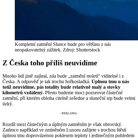
Kompletní zatmění Slunce bude pro většinu z nás
neopakovatelný zážitek. Zdroj: Shutterstock
Z Česka toho příliš neuvidíme
Mnoho lidí jistě zajímá, zda bude „zatmění století“ viditelné i z
Česka. A odpověď je tak trochu hořkosladká.
Úplnou tmu u nás
totiž neuvidíme, pás totality bude relativně malý a stovky
kilometrů vzdálený.
Přesto budeme moci pozorovat částečné
zatmění, při kterém obloha citelně zešedne a sluneční srp bude velmi
úzký.
Rozdíl mezi částečným a úplným zatměním je však obrovský.
Zatímco například ve zmíněném Luxoru zažijete s trochou štěstí
úplnou tmu doprovázenou poklesem teploty i jedinečným pohledem