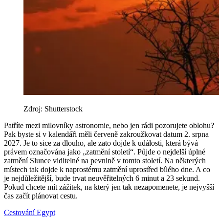
Zdroj: Shutterstock
Patříte mezi milovníky astronomie, nebo jen rádi pozorujete oblohu?
Pak byste si v kalendáři měli červeně zakroužkovat datum 2. srpna
2027. Je to sice za dlouho, ale zato dojde k události, která bývá
právem označována jako „zatmění století“. Půjde o nejdelší úplné
zatmění Slunce viditelné na pevnině v tomto století. Na některých
místech tak dojde k naprostému zatmění uprostřed bílého dne. A co
je nejdůležitější, bude trvat neuvěřitelných 6 minut a 23 sekund.
Pokud chcete mít zážitek, na který jen tak nezapomenete, je nejvyšší
čas začít plánovat cestu.
Cestování
Egypt