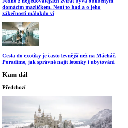
Jedno z nejjedovatějších zvířat bývá oblíbeným
domácím mazlíčkem. Není to had a o jeho
zákeřnosti málokdo ví
Cesta do exotiky je často levnější než na Mácháč.
Poradíme, jak správně najít letenky i ubytování
Kam dál
Předchozí