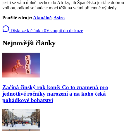
jestli se vám úplně nechce do Afriky, jih Španělska je stále dobrou
volbou, odkud se budete moci těšit na velmi příjemné výhledy.
Použité zdroje:
Aktuálně
,
Astro
Diskuze k článku
0
Vstoupit do diskuze
Nejnovější články
Začíná čínský rok koně: Co to znamená pro
jednotlivé ročníky narození a na koho čeká
pohádkové bohatství