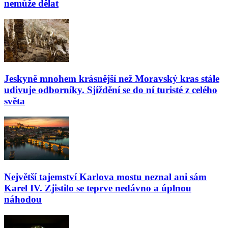
nemůže dělat
Jeskyně mnohem krásnější než Moravský kras stále
udivuje odborníky. Sjíždění se do ní turisté z celého
světa
Největší tajemství Karlova mostu neznal ani sám
Karel IV. Zjistilo se teprve nedávno a úplnou
náhodou