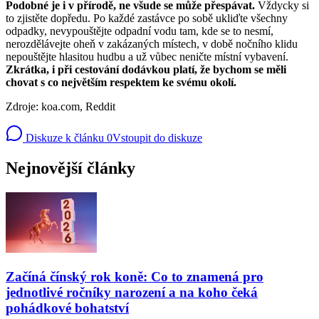
Podobné je i v přírodě, ne všude se může přespávat.
Vždycky si
to zjistěte dopředu. Po každé zastávce po sobě ukliďte všechny
odpadky, nevypouštějte odpadní vodu tam, kde se to nesmí,
nerozdělávejte oheň v zakázaných místech, v době nočního klidu
nepouštějte hlasitou hudbu a už vůbec neničte místní vybavení.
Zkrátka, i při cestování dodávkou platí, že bychom se měli
chovat s co největším respektem ke svému okolí.
Zdroje: koa.com, Reddit
Diskuze k článku
0
Vstoupit do diskuze
Nejnovější články
Začíná čínský rok koně: Co to znamená pro
jednotlivé ročníky narození a na koho čeká
pohádkové bohatství