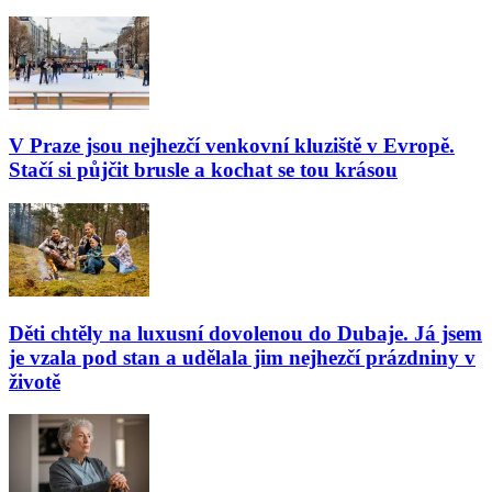
V Praze jsou nejhezčí venkovní kluziště v Evropě.
Stačí si půjčit brusle a kochat se tou krásou
Děti chtěly na luxusní dovolenou do Dubaje. Já jsem
je vzala pod stan a udělala jim nejhezčí prázdniny v
životě