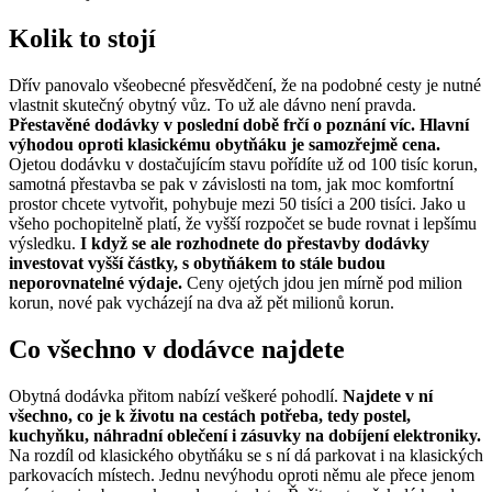
Kolik to stojí
Dřív panovalo všeobecné přesvědčení, že na podobné cesty je nutné
vlastnit skutečný obytný vůz. To už ale dávno není pravda.
Přestavěné dodávky v poslední době frčí o poznání víc. Hlavní
výhodou oproti klasickému obytňáku je samozřejmě cena.
Ojetou dodávku v dostačujícím stavu pořídíte už od 100 tisíc korun,
samotná přestavba se pak v závislosti na tom, jak moc komfortní
prostor chcete vytvořit, pohybuje mezi 50 tisíci a 200 tisíci. Jako u
všeho pochopitelně platí, že vyšší rozpočet se bude rovnat i lepšímu
výsledku.
I když se ale rozhodnete do přestavby dodávky
investovat vyšší částky, s obytňákem to stále budou
neporovnatelné výdaje.
Ceny ojetých jdou jen mírně pod milion
korun, nové pak vycházejí na dva až pět milionů korun.
Co všechno v dodávce najdete
Obytná dodávka přitom nabízí veškeré pohodlí.
Najdete v ní
všechno, co je k životu na cestách potřeba, tedy postel,
kuchyňku, náhradní oblečení i zásuvky na dobíjení elektroniky.
Na rozdíl od klasického obytňáku se s ní dá parkovat i na klasických
parkovacích místech. Jednu nevýhodu oproti němu ale přece jenom