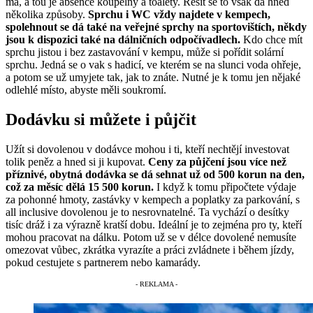
má, a tou je absence koupelny a toalety. Řešit se to však dá hned
několika způsoby.
Sprchu i WC vždy najdete v kempech,
spolehnout se dá také na veřejné sprchy na sportovištích, někdy
jsou k dispozici také na dálničních odpočívadlech.
Kdo chce mít
sprchu jistou i bez zastavování v kempu, může si pořídit solární
sprchu. Jedná se o vak s hadicí, ve kterém se na slunci voda ohřeje,
a potom se už umyjete tak, jak to znáte. Nutné je k tomu jen nějaké
odlehlé místo, abyste měli soukromí.
Dodávku si můžete i půjčit
Užít si dovolenou v dodávce mohou i ti, kteří nechtějí investovat
tolik peněz a hned si ji kupovat.
Ceny za půjčení jsou více než
příznivé, obytná dodávka se dá sehnat už od 500 korun na den,
což za měsíc dělá 15 500 korun.
I když k tomu připočtete výdaje
za pohonné hmoty, zastávky v kempech a poplatky za parkování, s
all inclusive dovolenou je to nesrovnatelné. Ta vychází o desítky
tisíc dráž i za výrazně kratší dobu. Ideální je to zejména pro ty, kteří
mohou pracovat na dálku. Potom už se v délce dovolené nemusíte
omezovat vůbec, zkrátka vyrazíte a práci zvládnete i během jízdy,
pokud cestujete s partnerem nebo kamarády.