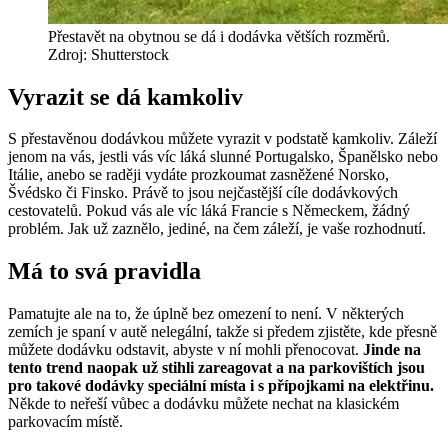
Přestavět na obytnou se dá i dodávka větších rozměrů.
Zdroj: Shutterstock
Vyrazit se dá kamkoliv
S přestavěnou dodávkou můžete vyrazit v podstatě kamkoliv. Záleží
jenom na vás, jestli vás víc láká slunné Portugalsko, Španělsko nebo
Itálie, anebo se raději vydáte prozkoumat zasněžené Norsko,
Švédsko či Finsko. Právě to jsou nejčastější cíle dodávkových
cestovatelů. Pokud vás ale víc láká Francie s Německem, žádný
problém. Jak už zaznělo, jediné, na čem záleží, je vaše rozhodnutí.
Má to svá pravidla
Pamatujte ale na to, že úplně bez omezení to není. V některých
zemích je spaní v autě nelegální, takže si předem zjistěte, kde přesně
můžete dodávku odstavit, abyste v ní mohli přenocovat.
Jinde na
tento trend naopak už stihli zareagovat a na parkovištích jsou
pro takové dodávky speciální místa i s přípojkami na elektřinu.
Někde to neřeší vůbec a dodávku můžete nechat na klasickém
parkovacím místě.