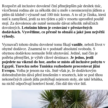
Rozpočet all inclusive dovolené činí přinejlepším pár desítek tisíc,
vícečlenná rodina ale za několik dní u moře s neomezeným jídlem a
pitím dá klidně i výrazně nad 100 tisíc korun. A to už je částka, která
nutí k zamyšlení, jestli za ten týden a půl v resortu uprostřed pouště
stojí. Za dovolenou ale nutně nemusíte dávat několik měsíčních
dovolených.
Letošním hitem je cestování v přestavěných
dodávkách. Vysvětlíme, co přesně to obnáší a jaké jsou největší
výhody.
Vyznavači tohoto druhu dovolené tomu říkají
vanlife
, neboli život v
obytné dodávce. Znamená to v podstatě absolutní svobodu. S
obytnou dodávkou nemusíte řešit ubytování. Jediné, nad čím je
potřeba přemýšlet, je výběr cílové destinace.
Je jedno, jestli
pojedete na víkend do hor, anebo se místo all inclusive pobytu v
Egyptě, Turecku nebo Tunisku rozhodnete procestovat jižní
Evropu.
Volba je jenom na vás. Jisté však je, že dodávkovým
dobrodružstvím dává před lenošením v resortech, kde se pod tíhou
nekonečných zásob jídla prohýbají nejenom stoly, ale také lehátka,
na nichž odpočívají hoteloví hosté, čím dál tím více lidí.