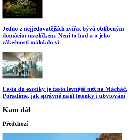
Jedno z nejjedovatějších zvířat bývá oblíbeným
domácím mazlíčkem. Není to had a o jeho
zákeřnosti málokdo ví
Cesta do exotiky je často levnější než na Mácháč.
Poradíme, jak správně najít letenky i ubytování
Kam dál
Předchozí