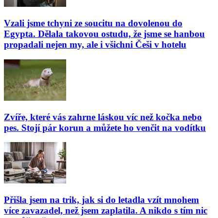
Vzali jsme tchyni ze soucitu na dovolenou do
Egypta. Dělala takovou ostudu, že jsme se hanbou
propadali nejen my, ale i všichni Češi v hotelu
Zvíře, které vás zahrne láskou víc než kočka nebo
pes. Stojí pár korun a můžete ho venčit na vodítku
Přišla jsem na trik, jak si do letadla vzít mnohem
více zavazadel, než jsem zaplatila. A nikdo s tím nic