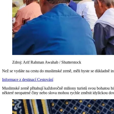
Zdroj: Arif Rahman Awahab / Shutterstock
Než se vydáte na cestu do muslimské země, měli byste se důkladně infor
Informace z destinací
Cestování
Muslimské země přitahují každoročně miliony turistů svou bohatou hist
některé neopatrné činy nebo slova mohou rychle změnit idylickou do