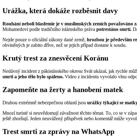
Urážka, která dokáže rozběsnit davy
Rouhání neboli blasfemie je v muslimských zemích považováno za
Mohamedovi podle tradičního islámského práva
potrestáno smrtí.
Da
Nejde pouze o oficiální zákony dané země,
hrozbou je především r
obviněných je zabito dříve, než se jejich případ dostane k soudu.
Krutý trest za znesvěcení Koránu
Nedávný incident z pákistánského okresu Svát ukázal, jak rychle můž
smrti a jeho tělo bylo spáleno.
Video z incidentu vyvolalo vlnu odpor
Zapomeňte na žerty a hanobení matek
Druhou extrémně nebezpečnou oblastí jsou
urážky týkající se matk
Mnozí turisté si neuvědomují závažnost těchto témat. To, co se v záp
ještě zhoršují. Jeden neuvážený příspěvek nebo komentář může vyvolat
Trest smrti za zprávy na WhatsApp