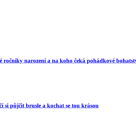
vé ročníky narození a na koho čeká pohádkové bohatst
í si půjčit brusle a kochat se tou krásou