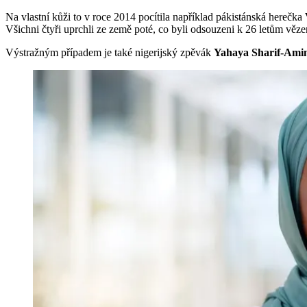
Na vlastní kůži to v roce 2014 pocítila například pákistánská herečka
Všichni čtyři uprchli ze země poté, co byli odsouzeni k 26 letům věze
Výstražným případem je také nigerijský zpěvák
Yahaya Sharif-Ami