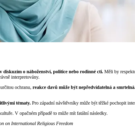
 diskuzím o náboženství, politice nebo rodinné cti.
Měli by respekto
rávně interpretovány.
í určitou ochranu,
reakce davů může být nepředvídatelná a smrtelná
tlivými tématy.
Pro západní návštěvníky může být těžké pochopit inten
kultuře. V opačném případě to může mít fatální následky.
on on International Religious Freedom