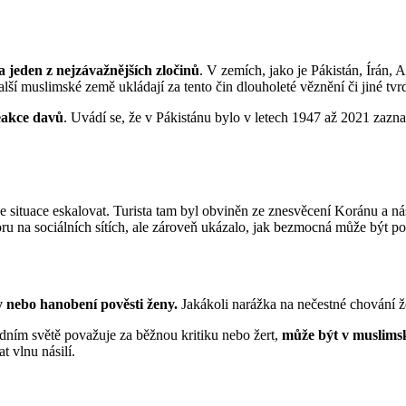
 jeden z nejzávažnějších zločinů
. V zemích, jako je Pákistán, Írán, 
lší muslimské země ukládají za tento čin dlouholeté věznění či jiné tvrd
eakce davů
. Uvádí se, že v Pákistánu bylo v letech 1947 až 2021 za
e situace eskalovat. Turista tam byl obviněn ze znesvěcení Koránu a n
u na sociálních sítích, ale zároveň ukázalo, jak bezmocná může být po
y nebo hanobení pověsti ženy.
Jakákoli narážka na nečestné chování ž
adním světě považuje za běžnou kritiku nebo žert,
může být v muslimsk
 vlnu násilí.