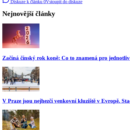
Diskuze k článku
0
Vstoupit do diskuze
Nejnovější články
Začíná čínský rok koně: Co to znamená pro jednotli
V Praze jsou nejhezčí venkovní kluziště v Evropě. Stač