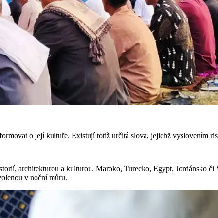
movat o její kultuře. Existují totiž určitá slova, jejichž vyslovením ri
orií, architekturou a kulturou. Maroko, Turecko, Egypt, Jordánsko či S
volenou v noční můru.