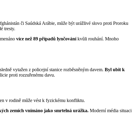
Afghánistán či Saúdská Arábie, může být urážlivé slovo proti Proroku
é tresty.
znamenáno
více než 89 případů lynčování
kvůli rouhání. Mnoho
ásledně vytažen z policejní stanice rozběsněným davem.
Byl ubit k
licie proti rozzuřenému davu.
en v rodině může vést k fyzickému konfliktu.
ých zemích vnímáno jako smrtelná urážka.
Moderní média situaci