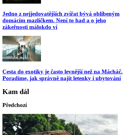
Jedno z nejjedovatějších zvířat bývá oblíbeným
domácím mazlíčkem. Není to had a o jeho
zákeřnosti málokdo ví
Cesta do exotiky je často levnější než na Mácháč.
Poradíme, jak správně najít letenky i ubytování
Kam dál
Předchozí