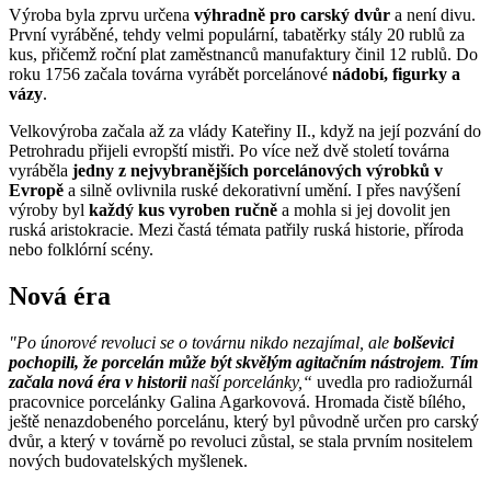
Výroba byla zprvu určena
výhradně pro carský dvůr
a není divu.
První vyráběné, tehdy velmi populární, tabatěrky stály 20 rublů za
kus, přičemž roční plat zaměstnanců manufaktury činil 12 rublů. Do
roku 1756 začala továrna vyrábět porcelánové
nádobí, figurky a
vázy
.
Velkovýroba začala až za vlády Kateřiny II., když na její pozvání do
Petrohradu přijeli evropští mistři. Po více než dvě století továrna
vyráběla
jedny z nejvybranějších porcelánových výrobků v
Evropě
a silně ovlivnila ruské dekorativní umění. I přes navýšení
výroby byl
každý kus vyroben ručně
a mohla si jej dovolit jen
ruská aristokracie. Mezi častá témata patřily ruská historie, příroda
nebo folklórní scény.
Nová éra
"Po únorové revoluci se o továrnu nikdo nezajímal, ale
bolševici
pochopili, že porcelán může být skvělým agitačním nástrojem
.
Tím
začala nová éra v historii
naší porcelánky,“
uvedla pro radiožurnál
pracovnice porcelánky Galina Agarkovová. Hromada čistě bílého,
ještě nenazdobeného porcelánu, který byl původně určen pro carský
dvůr, a který v továrně po revoluci zůstal, se stala prvním nositelem
nových budovatelských myšlenek.