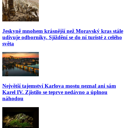
Jeskyně mnohem krásnější než Moravský kras stále
udivuje odborníky. Sjíždění se do ní turisté z celého
světa
Největší tajemství Karlova mostu neznal ani sám
Karel IV. Zjistilo se teprve nedávno a úplnou
náhodou