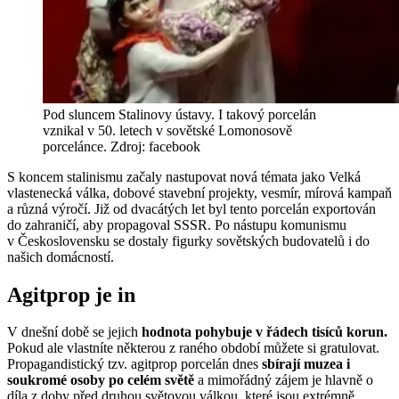
Pod sluncem Stalinovy ústavy. I takový porcelán
vznikal v 50. letech v sovětské Lomonosově
porcelánce. Zdroj: facebook
S koncem stalinismu začaly nastupovat nová témata jako Velká
vlastenecká válka, dobové stavební projekty, vesmír, mírová kampaň
a různá výročí. Již od dvacátých let byl tento porcelán exportován
do zahraničí, aby propagoval SSSR. Po nástupu komunismu
v Československu se dostaly figurky sovětských budovatelů i do
našich domácností.
Agitprop je in
V dnešní době se jejich
hodnota pohybuje v řádech tisíců korun.
Pokud ale vlastníte některou z raného období můžete si gratulovat.
Propagandistický tzv. agitprop porcelán dnes
sbírají muzea i
soukromé osoby po celém světě
a mimořádný zájem je hlavně o
díla z doby před druhou světovou válkou, které jsou extrémně