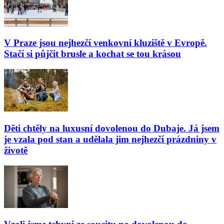
V Praze jsou nejhezčí venkovní kluziště v Evropě.
Stačí si půjčit brusle a kochat se tou krásou
Děti chtěly na luxusní dovolenou do Dubaje. Já jsem
je vzala pod stan a udělala jim nejhezčí prázdniny v
životě