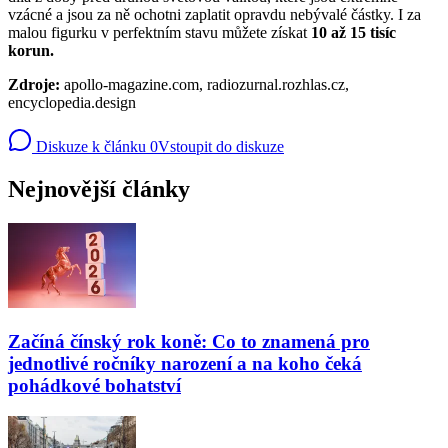
vzácné a jsou za ně ochotni zaplatit opravdu nebývalé částky. I za
malou figurku v perfektním stavu můžete získat
10 až 15 tisíc
korun.
Zdroje:
apollo-magazine.com, radiozurnal.rozhlas.cz,
encyclopedia.design
Diskuze k článku
0
Vstoupit do diskuze
Nejnovější články
Začíná čínský rok koně: Co to znamená pro
jednotlivé ročníky narození a na koho čeká
pohádkové bohatství