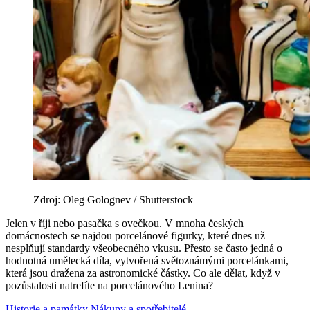
Zdroj: Oleg Golognev / Shutterstock
Jelen v říji nebo pasačka s ovečkou. V mnoha českých
domácnostech se najdou porcelánové figurky, které dnes už
nesplňují standardy všeobecného vkusu. Přesto se často jedná o
hodnotná umělecká díla, vytvořená světoznámými porcelánkami,
která jsou dražena za astronomické částky. Co ale dělat, když v
pozůstalosti natrefíte na porcelánového Lenina?
Historie a památky
Nákupy a spotřebitelé