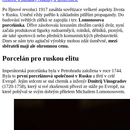
Po říjnové revoluci 1917 zasáhla sovětizace veškeré aspekty života
v Rusku. Umění vždy patřilo k základním pilířům propagandy. Do
budování světlých zítřků se zapojila i tzv.
Lomonosova
porcelánka
. Dříve zásobovala luxusním zbožím carský dvůr, nyní
začala produkovat figurky rudoarmějců, rolníků, dělníků, pionýrů,
ale také sportovců nebo předních komunistických představitelů.
Dnes se nám tyto agitační výrobky mohou zdát úsměvné,
mezi
sběrateli mají ale ohromnou cenu.
Porcelán pro ruskou elitu
Imperátorská porcelánka byla v Petrohradu založena v roce 1744.
Byla to
první porcelánová společnost v Rusku
a třetí v celé
Evropě. Jejím srdcem se stal chemik a inženýr
Dmitrij Vinogradov
(1720-1758), který si své zkušenosti přivezl ze stáže po Evropě, na
které pobýval se svým dobrým přítelem Michailem Lomonosovem.