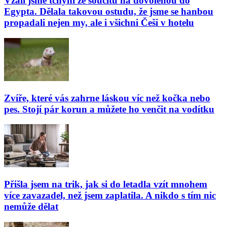
Vzali jsme tchyni ze soucitu na dovolenou do
Egypta. Dělala takovou ostudu, že jsme se hanbou
propadali nejen my, ale i všichni Češi v hotelu
Zvíře, které vás zahrne láskou víc než kočka nebo
pes. Stojí pár korun a můžete ho venčit na vodítku
Přišla jsem na trik, jak si do letadla vzít mnohem
více zavazadel, než jsem zaplatila. A nikdo s tím nic
nemůže dělat