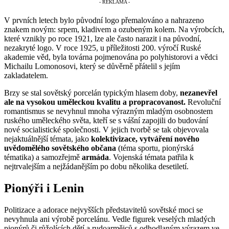
V prvních letech bylo původní logo přemalováno a nahrazeno
znakem novým: srpem, kladivem a ozubeným kolem. Na výrobcích,
které vznikly po roce 1921, lze ale často narazit i na původní,
nezakryté logo. V roce 1925, u příležitosti 200. výročí Ruské
akademie věd, byla továrna pojmenována po polyhistorovi a vědci
Michailu Lomonosovi, který se důvěrně přátelil s jejím
zakladatelem.
Brzy se stal sovětský porcelán typickým hlasem doby,
nezanevřel
ale na vysokou uměleckou kvalitu a propracovanost.
Revoluční
romantismus se nevyhnul mnoha výrazným mladým osobnostem
ruského uměleckého světa, kteří se s vášní zapojili do budování
nové socialistické společnosti. V jejich tvorbě se tak objevovala
nejaktuálnější témata, jako
kolektivizace, vytváření nového
uvědomělého sovětského občana
(téma sportu, pionýrská
tématika) a samozřejmě
armáda
. Vojenská témata patřila k
nejtrvalejším a nejžádanějším po dobu několika desetiletí.
Pionýři i Lenin
Politizace a adorace nejvyšších představitelů sovětské moci se
nevyhnula ani výrobě porcelánu. Vedle figurek veselých mladých
pionýrů či růžolících dětí a rudoarmějců s odhodlaným výrazem ve