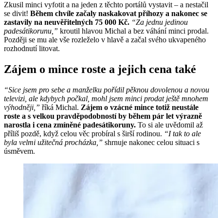
Zkusil minci vyfotit a na jeden z těchto portálů vystavit – a nestačil
se divit!
Během chvíle začaly naskakovat příhozy a nakonec se
zastavily na neuvěřitelných 75 000 Kč.
“Za jednu jedinou
padesátikorunu,”
kroutil hlavou Michal a bez váhání minci prodal.
Později se mu ale vše rozleželo v hlavě a začal svého ukvapeného
rozhodnutí litovat.
Zájem o mince roste a jejich cena také
“Sice jsem pro sebe a manželku pořídil pěknou dovolenou a novou
televizi, ale kdybych počkal, mohl jsem minci prodat ještě mnohem
výhodněji,”
říká Michal.
Zájem o vzácné mince totiž neustále
roste a s velkou pravděpodobností by během pár let výrazně
narostla i cena zmíněné padesátikoruny.
To si ale uvědomil až
příliš pozdě, když celou věc probíral s širší rodinou.
“I tak to ale
byla velmi užitečná procházka,”
shrnuje nakonec celou situaci s
úsměvem.