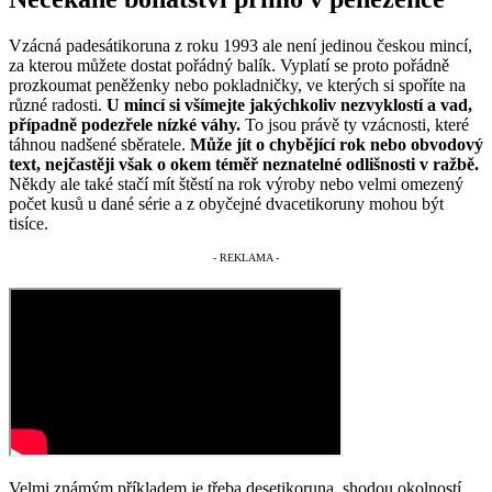
Vzácná padesátikoruna z roku 1993 ale není jedinou českou mincí,
za kterou můžete dostat pořádný balík. Vyplatí se proto pořádně
prozkoumat peněženky nebo pokladničky, ve kterých si spoříte na
různé radosti.
U mincí si všímejte jakýchkoliv nezvyklostí a vad,
případně podezřele nízké váhy.
To jsou právě ty vzácnosti, které
táhnou nadšené sběratele.
Může jít o chybějící rok nebo obvodový
text, nejčastěji však o okem téměř neznatelné odlišnosti v ražbě.
Někdy ale také stačí mít štěstí na rok výroby nebo velmi omezený
počet kusů u dané série a z obyčejné dvacetikoruny mohou být
tisíce.
Velmi známým příkladem je třeba desetikoruna, shodou okolností