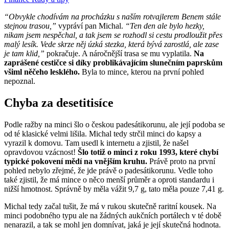
“Obvykle chodívám na procházku s naším rotvajlerem Benem stále
stejnou trasou,”
vypráví pan Michal.
“Ten den ale bylo hezky,
nikam jsem nespěchal, a tak jsem se rozhodl si cestu prodloužit přes
malý lesík. Vede skrze něj úzká stezka, která bývá zarostlá, ale zase
je tam klid,”
pokračuje. A náročnější trasa se mu vyplatila.
Na
zaprášené cestičce si díky problikávajícím slunečním paprskům
všiml něčeho lesklého.
Byla to mince, kterou na první pohled
nepoznal.
Chyba za desetitisíce
Podle ražby na minci šlo o českou padesátikorunu, ale její podoba se
od té klasické velmi lišila. Michal tedy strčil minci do kapsy a
vyrazil k domovu. Tam usedl k internetu a zjistil, že našel
opravdovou vzácnost!
Šlo totiž o minci z roku 1993, které chybí
typické pokovení mědí na vnějším kruhu.
Právě proto na první
pohled nebylo zřejmé, že jde právě o padesátikorunu. Vedle toho
také zjistil, že má mince o něco menší průměr a oproti standardu i
nižší hmotnost. Správně by měla vážit 9,7 g, tato měla pouze 7,41 g.
Michal tedy začal tušit, že má v rukou skutečně raritní kousek. Na
minci podobného typu ale na žádných aukčních portálech v té době
nenarazil, a tak se mohl jen domnívat, jaká je její skutečná hodnota.