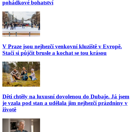
pohádkové bohatství
V Praze jsou nejhezčí venkovní kluziště v Evropě.
Stačí si půjčit brusle a kochat se tou krásou
Děti chtěly na luxusní dovolenou do Dubaje. Já jsem
je vzala pod stan a udělala jim nejhezčí prázdniny v
životě