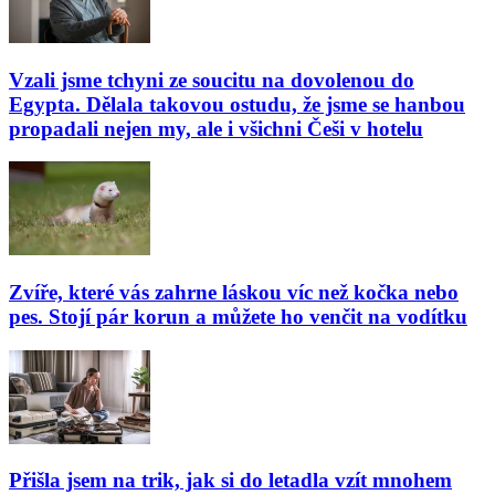
Vzali jsme tchyni ze soucitu na dovolenou do
Egypta. Dělala takovou ostudu, že jsme se hanbou
propadali nejen my, ale i všichni Češi v hotelu
Zvíře, které vás zahrne láskou víc než kočka nebo
pes. Stojí pár korun a můžete ho venčit na vodítku
Přišla jsem na trik, jak si do letadla vzít mnohem