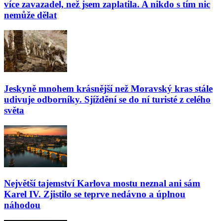
více zavazadel, než jsem zaplatila. A nikdo s tím nic
nemůže dělat
Jeskyně mnohem krásnější než Moravský kras stále
udivuje odborníky. Sjíždění se do ní turisté z celého
světa
Největší tajemství Karlova mostu neznal ani sám
Karel IV. Zjistilo se teprve nedávno a úplnou
náhodou