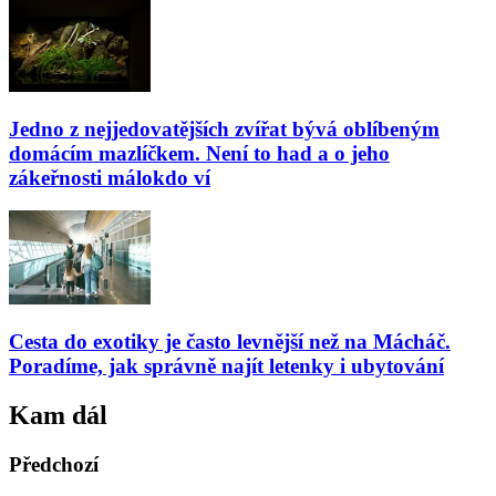
Jedno z nejjedovatějších zvířat bývá oblíbeným
domácím mazlíčkem. Není to had a o jeho
zákeřnosti málokdo ví
Cesta do exotiky je často levnější než na Mácháč.
Poradíme, jak správně najít letenky i ubytování
Kam dál
Předchozí